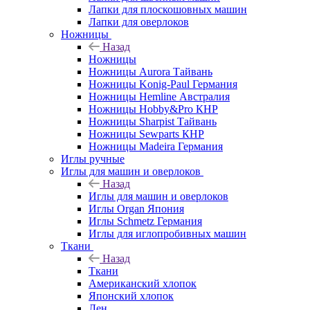
Лапки для плоскошовных машин
Лапки для оверлоков
Ножницы
Назад
Ножницы
Ножницы Aurora Тайвань
Ножницы Konig-Paul Германия
Ножницы Hemline Австралия
Ножницы Hobby&Pro КНР
Ножницы Sharpist Тайвань
Ножницы Sewparts КНР
Ножницы Madeira Германия
Иглы ручные
Иглы для машин и оверлоков
Назад
Иглы для машин и оверлоков
Иглы Organ Япония
Иглы Schmetz Германия
Иглы для иглопробивных машин
Ткани
Назад
Ткани
Американский хлопок
Японский хлопок
Лен