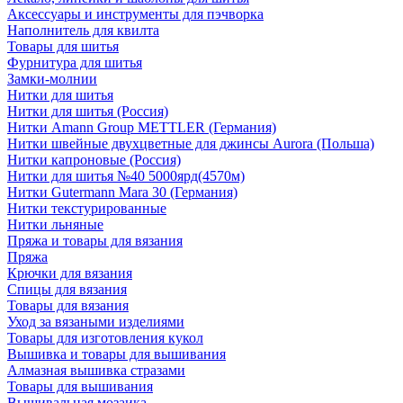
Аксессуары и инструменты для пэчворка
Наполнитель для квилта
Товары для шитья
Фурнитура для шитья
Замки-молнии
Нитки для шитья
Нитки для шитья (Россия)
Нитки Amann Group METTLER (Германия)
Нитки швейные двухцветные для джинсы Aurora (Польша)
Нитки капроновые (Россия)
Нитки для шитья №40 5000ярд(4570м)
Нитки Gutermann Mara 30 (Германия)
Нитки текстурированные
Нитки льняные
Пряжа и товары для вязания
Пряжа
Крючки для вязания
Спицы для вязания
Товары для вязания
Уход за вязаными изделиями
Товары для изготовления кукол
Вышивка и товары для вышивания
Алмазная вышивка стразами
Товары для вышивания
Вышивальная мозаика