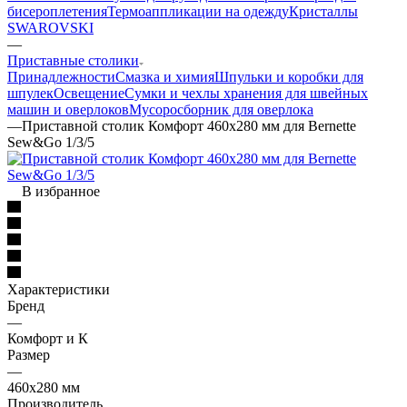
бисероплетения
Термоаппликации на одежду
Кристаллы
SWAROVSKI
—
Приставные столики
Принадлежности
Смазка и химия
Шпульки и коробки для
шпулек
Освещение
Сумки и чехлы хранения для швейных
машин и оверлоков
Мусоросборник для оверлока
—
Приставной столик Комфорт 460х280 мм для Bernette
Sew&Go 1/3/5
В избранное
Характеристики
Бренд
—
Комфорт и К
Размер
—
460х280 мм
Производитель