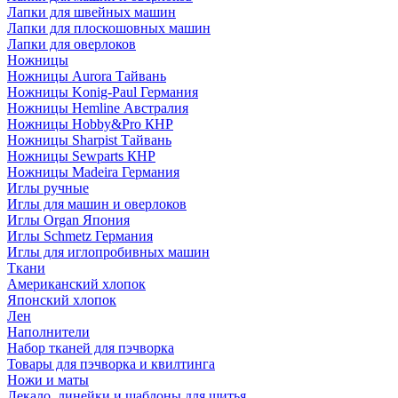
Лапки для швейных машин
Лапки для плоскошовных машин
Лапки для оверлоков
Ножницы
Ножницы Aurora Тайвань
Ножницы Konig-Paul Германия
Ножницы Hemline Австралия
Ножницы Hobby&Pro КНР
Ножницы Sharpist Тайвань
Ножницы Sewparts КНР
Ножницы Madeira Германия
Иглы ручные
Иглы для машин и оверлоков
Иглы Organ Япония
Иглы Schmetz Германия
Иглы для иглопробивных машин
Ткани
Американский хлопок
Японский хлопок
Лен
Наполнители
Набор тканей для пэчворка
Товары для пэчворка и квилтинга
Ножи и маты
Лекало, линейки и шаблоны для шитья