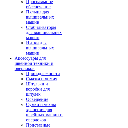
Программное
обеспечение
Пяльцы для
вышивальных
машин
Стабилизаторы
для вышивальных
машин
Нитки для
вышивальных
машин
Аксессуары для
швейной техники и
оверлоков
Принадлежности
Смазка и химия
Шпульки и
коробки для
шпулек
Освещение
Сумки и чехлы
хранения для
швейных машин и
оверлоков
Приставные