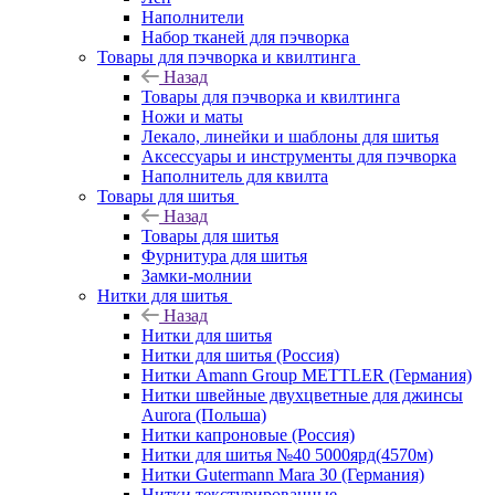
Наполнители
Набор тканей для пэчворка
Товары для пэчворка и квилтинга
Назад
Товары для пэчворка и квилтинга
Ножи и маты
Лекало, линейки и шаблоны для шитья
Аксессуары и инструменты для пэчворка
Наполнитель для квилта
Товары для шитья
Назад
Товары для шитья
Фурнитура для шитья
Замки-молнии
Нитки для шитья
Назад
Нитки для шитья
Нитки для шитья (Россия)
Нитки Amann Group METTLER (Германия)
Нитки швейные двухцветные для джинсы
Aurora (Польша)
Нитки капроновые (Россия)
Нитки для шитья №40 5000ярд(4570м)
Нитки Gutermann Mara 30 (Германия)
Нитки текстурированные