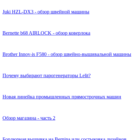
Juki HZL-DX3 - обзор швейной машины
Bernette b68 AIRLOCK - обзор коверлока
Brother Innov-is F580 - обзор швейно-вышивальной машины
Почему выбирают парогенераторы Lelit?
Новая линейка промышленных прямострочных машин
Обзор магазина - часть 2
Бордюрная вышивка на Bernina или состыковка дизайнов