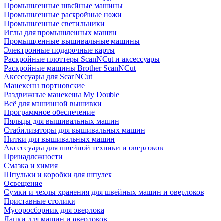
Промышленные швейные машины
Промышленные раскройные ножи
Промышленные светильники
Иглы для промышленных машин
Промышленные вышивальные машины
Электронные подарочные карты
Раскройные плоттеры ScanNCut и аксессуары
Раскройные машины Brother ScanNCut
Аксессуары для ScanNCut
Манекены портновские
Раздвижные манекены My Double
Всё для машинной вышивки
Программное обеспечение
Пяльцы для вышивальных машин
Стабилизаторы для вышивальных машин
Нитки для вышивальных машин
Аксессуары для швейной техники и оверлоков
Принадлежности
Смазка и химия
Шпульки и коробки для шпулек
Освещение
Сумки и чехлы хранения для швейных машин и оверлоков
Приставные столики
Мусоросборник для оверлока
Лапки для машин и оверлоков