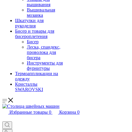
вышивания
Вышивальная
мозаика
Шкатулки для
рукоделия
Бисер и товары для
бисероплетения
Бисер
Леска, спандекс,
проволока для
бисера
Инструменты для
фурнитуры
Термоаппликации на
одежду
Кристаллы
SWAROVSKI
Избранные товары
0
Корзина
0