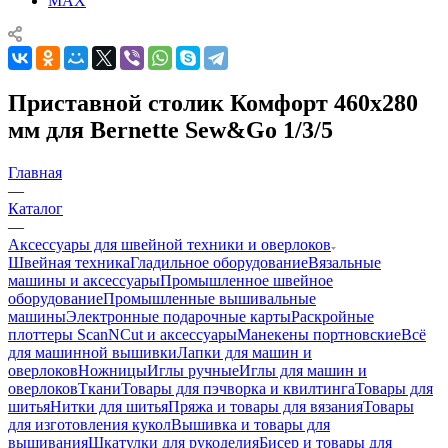
MAX
Приставной столик Комфорт 460х280
мм для Bernette Sew&Go 1/3/5
Главная
—
Каталог
—
Аксессуары для швейной техники и оверлоков
Швейная техника
Гладильное оборудование
Вязальные
машины и аксессуары
Промышленное швейное
оборудование
Промышленные вышивальные
машины
Электронные подарочные карты
Раскройные
плоттеры ScanNCut и аксессуары
Манекены портновские
Всё
для машинной вышивки
Лапки для машин и
оверлоков
Ножницы
Иглы ручные
Иглы для машин и
оверлоков
Ткани
Товары для пэчворка и квилтинга
Товары для
шитья
Нитки для шитья
Пряжа и товары для вязания
Товары
для изготовления кукол
Вышивка и товары для
вышивания
Шкатулки для рукоделия
Бисер и товары для