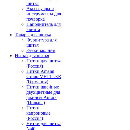
шитья
Аксессуары и
инструменты для
пэчворка
Наполнитель для
квилта
Товары для шитья
Фурнитура для
шитья
Замки-молнии
Нитки для шитья
Нитки для шитья
(Россия)
Нитки Amann
Group METTLER
(Германия)
Нитки швейные
двухцветные для
джинсы Aurora
(Польша)
Нитки
капроновые
(Россия)
Нитки для шитья
№40