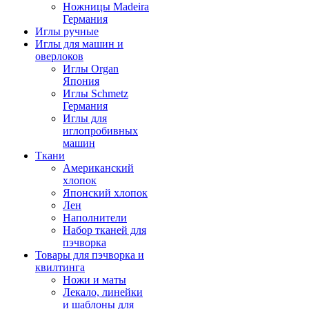
Ножницы Madeira
Германия
Иглы ручные
Иглы для машин и
оверлоков
Иглы Organ
Япония
Иглы Schmetz
Германия
Иглы для
иглопробивных
машин
Ткани
Американский
хлопок
Японский хлопок
Лен
Наполнители
Набор тканей для
пэчворка
Товары для пэчворка и
квилтинга
Ножи и маты
Лекало, линейки
и шаблоны для