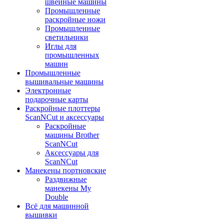
швейные машины
Промышленные
раскройные ножи
Промышленные
светильники
Иглы для
промышленных
машин
Промышленные
вышивальные машины
Электронные
подарочные карты
Раскройные плоттеры
ScanNCut и аксессуары
Раскройные
машины Brother
ScanNCut
Аксессуары для
ScanNCut
Манекены портновские
Раздвижные
манекены My
Double
Всё для машинной
вышивки