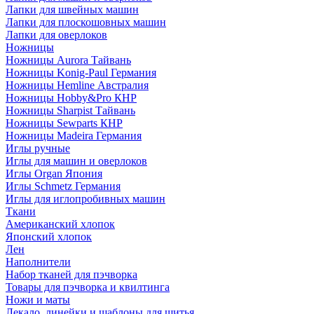
Лапки для швейных машин
Лапки для плоскошовных машин
Лапки для оверлоков
Ножницы
Ножницы Aurora Тайвань
Ножницы Konig-Paul Германия
Ножницы Hemline Австралия
Ножницы Hobby&Pro КНР
Ножницы Sharpist Тайвань
Ножницы Sewparts КНР
Ножницы Madeira Германия
Иглы ручные
Иглы для машин и оверлоков
Иглы Organ Япония
Иглы Schmetz Германия
Иглы для иглопробивных машин
Ткани
Американский хлопок
Японский хлопок
Лен
Наполнители
Набор тканей для пэчворка
Товары для пэчворка и квилтинга
Ножи и маты
Лекало, линейки и шаблоны для шитья