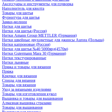
Аксессуары и инструменты для пэчворка
Наполнитель для квилта
Товары для шитья
Фурнитура для шитья
Замки-молнии
Нитки для шитья
Нитки для шитья (Россия)
Нитки Amann Group METTLER (Германия)
Нитки швейные двухцветные для джинсы Aurora (Польша)
Нитки капроновые (Россия)
Нитки для шитья №40 5000ярд(4570м)
Нитки Gutermann Mara 30 (Германия)
Нитки текстурированные
Нитки льняные
Пряжа и товары для вязания
Пряжа
Крючки для вязания
Спицы для вязания
Товары для вязания
Уход за вязаными изделиями
Товары для изготовления кукол
Вышивка и товары для вышивания
Алмазная вышивка стразами
Товары для вышивания
Вышивальная мозаика