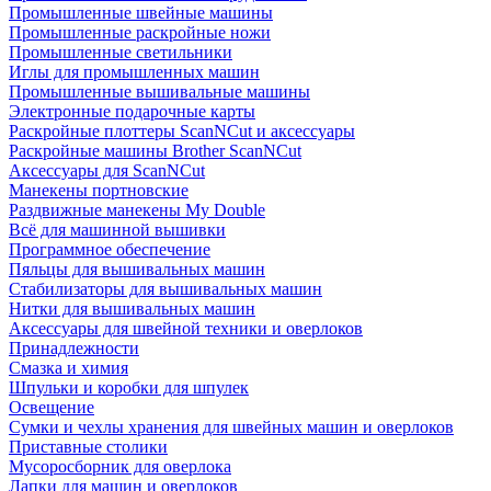
Промышленные швейные машины
Промышленные раскройные ножи
Промышленные светильники
Иглы для промышленных машин
Промышленные вышивальные машины
Электронные подарочные карты
Раскройные плоттеры ScanNCut и аксессуары
Раскройные машины Brother ScanNCut
Аксессуары для ScanNCut
Манекены портновские
Раздвижные манекены My Double
Всё для машинной вышивки
Программное обеспечение
Пяльцы для вышивальных машин
Стабилизаторы для вышивальных машин
Нитки для вышивальных машин
Аксессуары для швейной техники и оверлоков
Принадлежности
Смазка и химия
Шпульки и коробки для шпулек
Освещение
Сумки и чехлы хранения для швейных машин и оверлоков
Приставные столики
Мусоросборник для оверлока
Лапки для машин и оверлоков