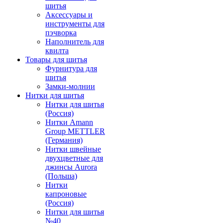
шитья
Аксессуары и
инструменты для
пэчворка
Наполнитель для
квилта
Товары для шитья
Фурнитура для
шитья
Замки-молнии
Нитки для шитья
Нитки для шитья
(Россия)
Нитки Amann
Group METTLER
(Германия)
Нитки швейные
двухцветные для
джинсы Aurora
(Польша)
Нитки
капроновые
(Россия)
Нитки для шитья
№40