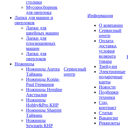
столики
Мусоросборник
для оверлока
Информация
Лапки для машин и
оверлоков
О компании
Лапки для
Сервисный
швейных машин
центр
Лапки для
Оплата,
плоскошовных
доставка,
машин
условия
Лапки для
возврата
оверлоков
товара
Ножницы
Трейд-ин
Ножницы Aurora
Сервисный
Электронные
Тайвань
центр
подарочные
Ножницы Konig-
карты
Paul Германия
Новости
Ножницы Hemline
Подборки
Австралия
техники
Ножницы
Соц.
Hobby&Pro КНР
контракт
Ножницы Sharpist
Статьи
Тайвань
Вакансии
Ножницы
Реквизиты
Sewparts КНР