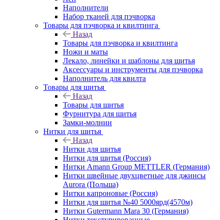
Наполнители
Набор тканей для пэчворка
Товары для пэчворка и квилтинга
Назад
Товары для пэчворка и квилтинга
Ножи и маты
Лекало, линейки и шаблоны для шитья
Аксессуары и инструменты для пэчворка
Наполнитель для квилта
Товары для шитья
Назад
Товары для шитья
Фурнитура для шитья
Замки-молнии
Нитки для шитья
Назад
Нитки для шитья
Нитки для шитья (Россия)
Нитки Amann Group METTLER (Германия)
Нитки швейные двухцветные для джинсы
Aurora (Польша)
Нитки капроновые (Россия)
Нитки для шитья №40 5000ярд(4570м)
Нитки Gutermann Mara 30 (Германия)
Нитки текстурированные