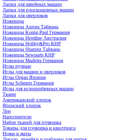
Лапки для швейных машин
Лапки для плоскошовных машин
Лапки для оверлоков
Ножницы
Ножницы Aurora Тайвань
Ножницы Konig-Paul Германия
Ножницы Hemline Австралия
Ножницы Hobby&Pro КНР
Ножницы Sharpist Тайвань
Ножницы Sewparts КНР
Ножницы Madeira Германия
Иглы ручные
Иглы для машин и оверлоков
Иглы Organ Япония
Иглы Schmetz Германия
Иглы для иглопробивных машин
Ткани
Американский хлопок
Японский хлопок
Лен
Наполнители
Набор тканей для пэчворка
Товары для пэчворка и квилтинга
Ножи и маты
Лекало, линейки и шаблоны для шитья