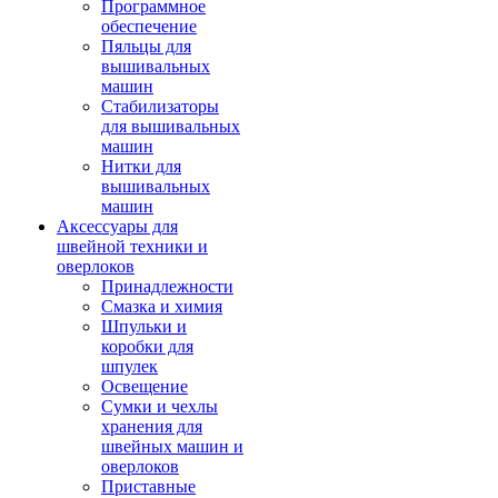
Программное
обеспечение
Пяльцы для
вышивальных
машин
Стабилизаторы
для вышивальных
машин
Нитки для
вышивальных
машин
Аксессуары для
швейной техники и
оверлоков
Принадлежности
Смазка и химия
Шпульки и
коробки для
шпулек
Освещение
Сумки и чехлы
хранения для
швейных машин и
оверлоков
Приставные