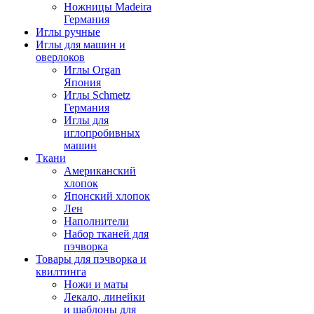
Ножницы Madeira
Германия
Иглы ручные
Иглы для машин и
оверлоков
Иглы Organ
Япония
Иглы Schmetz
Германия
Иглы для
иглопробивных
машин
Ткани
Американский
хлопок
Японский хлопок
Лен
Наполнители
Набор тканей для
пэчворка
Товары для пэчворка и
квилтинга
Ножи и маты
Лекало, линейки
и шаблоны для