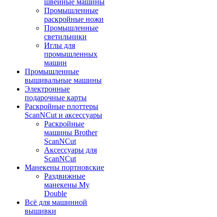
швейные машины
Промышленные
раскройные ножи
Промышленные
светильники
Иглы для
промышленных
машин
Промышленные
вышивальные машины
Электронные
подарочные карты
Раскройные плоттеры
ScanNCut и аксессуары
Раскройные
машины Brother
ScanNCut
Аксессуары для
ScanNCut
Манекены портновские
Раздвижные
манекены My
Double
Всё для машинной
вышивки