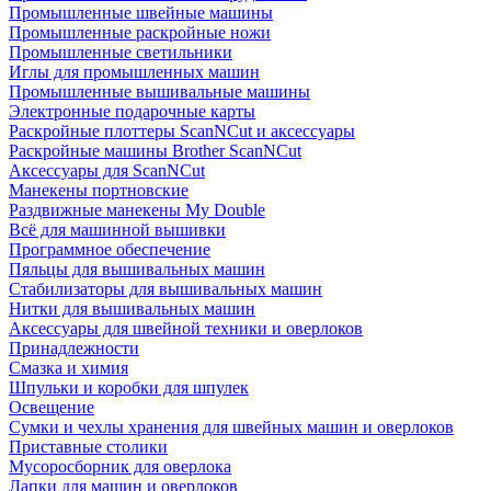
Промышленные швейные машины
Промышленные раскройные ножи
Промышленные светильники
Иглы для промышленных машин
Промышленные вышивальные машины
Электронные подарочные карты
Раскройные плоттеры ScanNCut и аксессуары
Раскройные машины Brother ScanNCut
Аксессуары для ScanNCut
Манекены портновские
Раздвижные манекены My Double
Всё для машинной вышивки
Программное обеспечение
Пяльцы для вышивальных машин
Стабилизаторы для вышивальных машин
Нитки для вышивальных машин
Аксессуары для швейной техники и оверлоков
Принадлежности
Смазка и химия
Шпульки и коробки для шпулек
Освещение
Сумки и чехлы хранения для швейных машин и оверлоков
Приставные столики
Мусоросборник для оверлока
Лапки для машин и оверлоков