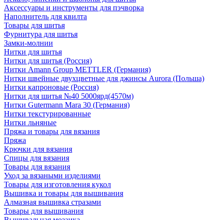
Аксессуары и инструменты для пэчворка
Наполнитель для квилта
Товары для шитья
Фурнитура для шитья
Замки-молнии
Нитки для шитья
Нитки для шитья (Россия)
Нитки Amann Group METTLER (Германия)
Нитки швейные двухцветные для джинсы Aurora (Польша)
Нитки капроновые (Россия)
Нитки для шитья №40 5000ярд(4570м)
Нитки Gutermann Mara 30 (Германия)
Нитки текстурированные
Нитки льняные
Пряжа и товары для вязания
Пряжа
Крючки для вязания
Спицы для вязания
Товары для вязания
Уход за вязаными изделиями
Товары для изготовления кукол
Вышивка и товары для вышивания
Алмазная вышивка стразами
Товары для вышивания
Вышивальная мозаика