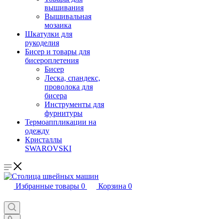
вышивания
Вышивальная
мозаика
Шкатулки для
рукоделия
Бисер и товары для
бисероплетения
Бисер
Леска, спандекс,
проволока для
бисера
Инструменты для
фурнитуры
Термоаппликации на
одежду
Кристаллы
SWAROVSKI
Избранные товары
0
Корзина
0