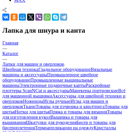
MAX
Лапка для шнура и канта
Главная
—
Каталог
—
Лапки для машин и оверлоков
Швейная техника
Гладильное оборудование
Вязальные
машины и аксессуары
Промышленное швейное
оборудование
Промышленные вышивальные
машины
Электронные подарочные карты
Раскройные
плоттеры ScanNCut и аксессуары
Манекены портновские
Всё
для машинной вышивки
Аксессуары для швейной техники и
оверлоков
Ножницы
Иглы ручные
Иглы для машин и
оверлоков
Ткани
Товары для пэчворка и квилтинга
Товары для
шитья
Нитки для шитья
Пряжа и товары для вязания
Товары
для изготовления кукол
Вышивка и товары для
вышивания
Шкатулки для рукоделия
Бисер и товары для
бисероплетения
Термоаппликации на одежду
Кристаллы