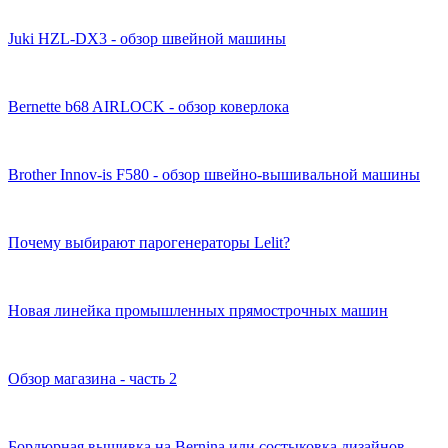
Juki HZL-DX3 - обзор швейной машины
Bernette b68 AIRLOCK - обзор коверлока
Brother Innov-is F580 - обзор швейно-вышивальной машины
Почему выбирают парогенераторы Lelit?
Новая линейка промышленных прямострочных машин
Обзор магазина - часть 2
Бордюрная вышивка на Bernina или состыковка дизайнов