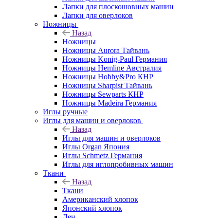
Лапки для плоскошовных машин
Лапки для оверлоков
Ножницы
Назад
Ножницы
Ножницы Aurora Тайвань
Ножницы Konig-Paul Германия
Ножницы Hemline Австралия
Ножницы Hobby&Pro КНР
Ножницы Sharpist Тайвань
Ножницы Sewparts КНР
Ножницы Madeira Германия
Иглы ручные
Иглы для машин и оверлоков
Назад
Иглы для машин и оверлоков
Иглы Organ Япония
Иглы Schmetz Германия
Иглы для иглопробивных машин
Ткани
Назад
Ткани
Американский хлопок
Японский хлопок
Лен