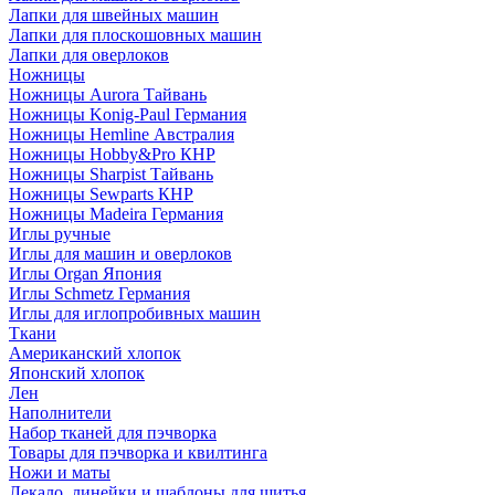
Лапки для швейных машин
Лапки для плоскошовных машин
Лапки для оверлоков
Ножницы
Ножницы Aurora Тайвань
Ножницы Konig-Paul Германия
Ножницы Hemline Австралия
Ножницы Hobby&Pro КНР
Ножницы Sharpist Тайвань
Ножницы Sewparts КНР
Ножницы Madeira Германия
Иглы ручные
Иглы для машин и оверлоков
Иглы Organ Япония
Иглы Schmetz Германия
Иглы для иглопробивных машин
Ткани
Американский хлопок
Японский хлопок
Лен
Наполнители
Набор тканей для пэчворка
Товары для пэчворка и квилтинга
Ножи и маты
Лекало, линейки и шаблоны для шитья