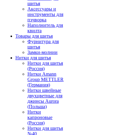
шитья
Аксессуары и
инструменты для
пэчворка
Наполнитель для
квилта
Товары для шитья
Фурнитура для
шитья
Замки-молнии
Нитки для шитья
Нитки для шитья
(Россия)
Нитки Amann
Group METTLER
(Германия)
Нитки швейные
двухцветные для
джинсы Aurora
(Польша)
Нитки
капроновые
(Россия)
Нитки для шитья
№40