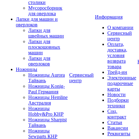
столики
Мусоросборник
для оверлока
Информация
Лапки для машин и
оверлоков
О компании
Лапки для
Сервисный
швейных машин
центр
Лапки для
Оплата,
плоскошовных
доставка,
машин
условия
Лапки для
возврата
оверлоков
товара
Ножницы
Трейд-ин
Ножницы Aurora
Сервисный
Электронные
Тайвань
центр
подарочные
Ножницы Konig-
карты
Paul Германия
Новости
Ножницы Hemline
Подборки
Австралия
техники
Ножницы
Соц.
Hobby&Pro КНР
контракт
Ножницы Sharpist
Статьи
Тайвань
Вакансии
Ножницы
Реквизиты
Sewparts КНР