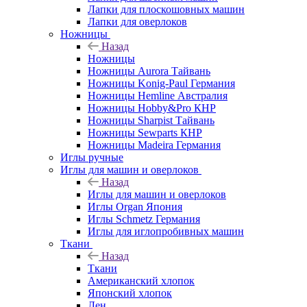
Лапки для плоскошовных машин
Лапки для оверлоков
Ножницы
Назад
Ножницы
Ножницы Aurora Тайвань
Ножницы Konig-Paul Германия
Ножницы Hemline Австралия
Ножницы Hobby&Pro КНР
Ножницы Sharpist Тайвань
Ножницы Sewparts КНР
Ножницы Madeira Германия
Иглы ручные
Иглы для машин и оверлоков
Назад
Иглы для машин и оверлоков
Иглы Organ Япония
Иглы Schmetz Германия
Иглы для иглопробивных машин
Ткани
Назад
Ткани
Американский хлопок
Японский хлопок
Лен