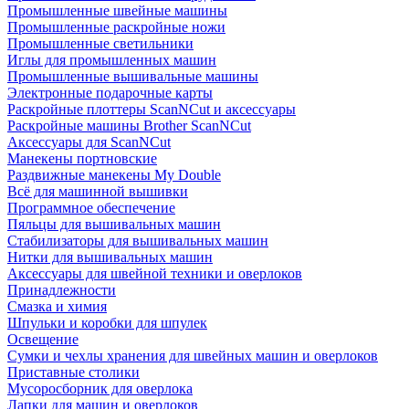
Промышленные швейные машины
Промышленные раскройные ножи
Промышленные светильники
Иглы для промышленных машин
Промышленные вышивальные машины
Электронные подарочные карты
Раскройные плоттеры ScanNCut и аксессуары
Раскройные машины Brother ScanNCut
Аксессуары для ScanNCut
Манекены портновские
Раздвижные манекены My Double
Всё для машинной вышивки
Программное обеспечение
Пяльцы для вышивальных машин
Стабилизаторы для вышивальных машин
Нитки для вышивальных машин
Аксессуары для швейной техники и оверлоков
Принадлежности
Смазка и химия
Шпульки и коробки для шпулек
Освещение
Сумки и чехлы хранения для швейных машин и оверлоков
Приставные столики
Мусоросборник для оверлока
Лапки для машин и оверлоков