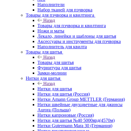
Наполнители
Набор тканей для пэчворка
Товары для пэчворка и квилтинга
Назад
Товары для пэчворка и квилтинга
Ножи и маты
Лекало, линейки и шаблоны для шитья
Аксессуары и инструменты для пэчворка
Наполнитель для квилта
Товары для шитья
Назад
Товары для шитья
Фурнитура для шитья
Замки-молнии
Нитки для шитья
Назад
Нитки для шитья
Нитки для шитья (Россия)
Нитки Amann Group METTLER (Германия)
Нитки швейные двухцветные для джинсы
Aurora (Польша)
Нитки капроновые (Россия)
Нитки для шитья №40 5000ярд(4570м)
Нитки Gutermann Mara 30 (Германия)
Нитки текстурированные