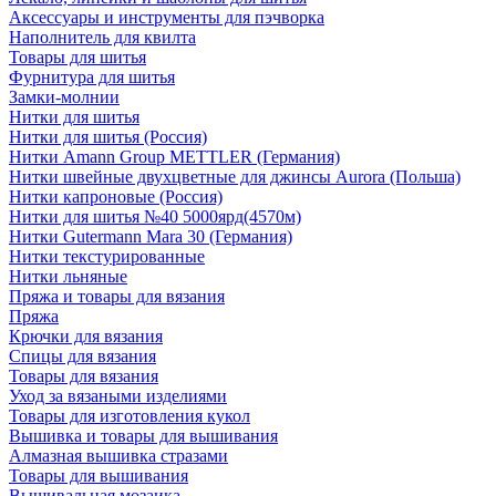
Аксессуары и инструменты для пэчворка
Наполнитель для квилта
Товары для шитья
Фурнитура для шитья
Замки-молнии
Нитки для шитья
Нитки для шитья (Россия)
Нитки Amann Group METTLER (Германия)
Нитки швейные двухцветные для джинсы Aurora (Польша)
Нитки капроновые (Россия)
Нитки для шитья №40 5000ярд(4570м)
Нитки Gutermann Mara 30 (Германия)
Нитки текстурированные
Нитки льняные
Пряжа и товары для вязания
Пряжа
Крючки для вязания
Спицы для вязания
Товары для вязания
Уход за вязаными изделиями
Товары для изготовления кукол
Вышивка и товары для вышивания
Алмазная вышивка стразами
Товары для вышивания
Вышивальная мозаика