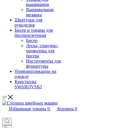
вышивания
Вышивальная
мозаика
Шкатулки для
рукоделия
Бисер и товары для
бисероплетения
Бисер
Леска, спандекс,
проволока для
бисера
Инструменты для
фурнитуры
Термоаппликации на
одежду
Кристаллы
SWAROVSKI
Избранные товары
0
Корзина
0