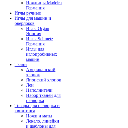
Ножницы Madeira
Германия
Иглы ручные
Иглы для машин и
оверлоков
Иглы Organ
Япония
Иглы Schmetz
Германия
Иглы для
иглопробивных
машин
Ткани
Американский
хлопок
Японский хлопок
Лен
Наполнители
Набор тканей для
пэчворка
Товары для пэчворка и
квилтинга
Ножи и маты
Лекало, линейки
и шаблоны для