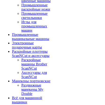
швейные машины
Промышленные
раскройные ножи
Промышленные
светильники
Иглы для
промышленных
машин
Промышленные
вышивальные машины
Электронные
подарочные карты
Раскройные плоттеры
ScanNCut и аксессуары
Раскройные
машины Brother
ScanNCut
Аксессуары для
ScanNCut
Манекены портновские
Раздвижные
манекены My
Double
Всё для машинной
вышивки