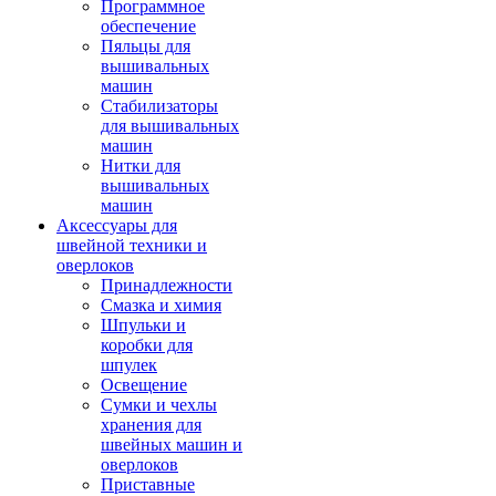
Программное
обеспечение
Пяльцы для
вышивальных
машин
Стабилизаторы
для вышивальных
машин
Нитки для
вышивальных
машин
Аксессуары для
швейной техники и
оверлоков
Принадлежности
Смазка и химия
Шпульки и
коробки для
шпулек
Освещение
Сумки и чехлы
хранения для
швейных машин и
оверлоков
Приставные