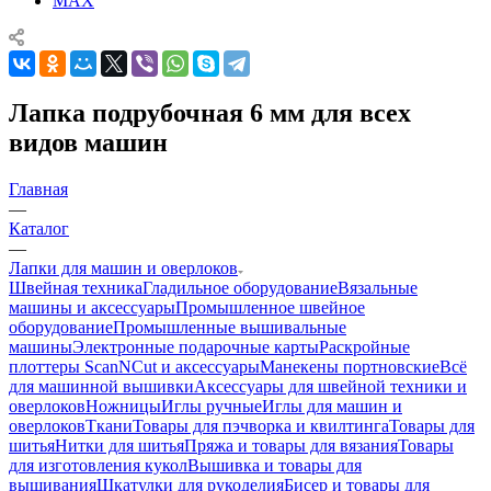
MAX
Лапка подрубочная 6 мм для всех
видов машин
Главная
—
Каталог
—
Лапки для машин и оверлоков
Швейная техника
Гладильное оборудование
Вязальные
машины и аксессуары
Промышленное швейное
оборудование
Промышленные вышивальные
машины
Электронные подарочные карты
Раскройные
плоттеры ScanNCut и аксессуары
Манекены портновские
Всё
для машинной вышивки
Аксессуары для швейной техники и
оверлоков
Ножницы
Иглы ручные
Иглы для машин и
оверлоков
Ткани
Товары для пэчворка и квилтинга
Товары для
шитья
Нитки для шитья
Пряжа и товары для вязания
Товары
для изготовления кукол
Вышивка и товары для
вышивания
Шкатулки для рукоделия
Бисер и товары для