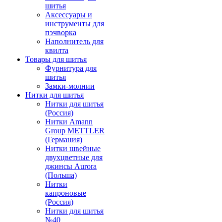
шитья
Аксессуары и
инструменты для
пэчворка
Наполнитель для
квилта
Товары для шитья
Фурнитура для
шитья
Замки-молнии
Нитки для шитья
Нитки для шитья
(Россия)
Нитки Amann
Group METTLER
(Германия)
Нитки швейные
двухцветные для
джинсы Aurora
(Польша)
Нитки
капроновые
(Россия)
Нитки для шитья
№40