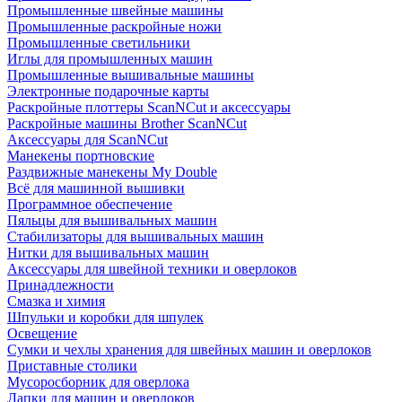
Промышленные швейные машины
Промышленные раскройные ножи
Промышленные светильники
Иглы для промышленных машин
Промышленные вышивальные машины
Электронные подарочные карты
Раскройные плоттеры ScanNCut и аксессуары
Раскройные машины Brother ScanNCut
Аксессуары для ScanNCut
Манекены портновские
Раздвижные манекены My Double
Всё для машинной вышивки
Программное обеспечение
Пяльцы для вышивальных машин
Стабилизаторы для вышивальных машин
Нитки для вышивальных машин
Аксессуары для швейной техники и оверлоков
Принадлежности
Смазка и химия
Шпульки и коробки для шпулек
Освещение
Сумки и чехлы хранения для швейных машин и оверлоков
Приставные столики
Мусоросборник для оверлока
Лапки для машин и оверлоков