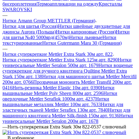
бисероплетения
Термоаппликации на одежду
Кристаллы
SWAROVSKI
—
Нитки Amann Group METTLER (Германия)
Нитки для шитья (Россия)
Нитки швейные двухцветные для
джинсы Aurora (Польша)
Нитки капроновые (Россия)
Нитки
для шитья №40 5000ярд(4570м)
Нитки льняные
Нитки
текстурированные
Нитки Gutermann Mara 30 (Германия)
—
Нитки суперкрепкие Mettler Extra Stark 30м арт. 822
Нитки суперкрепкие Mettler Extra Stark 125м арт. 8290
Нитки
универсальные Mettler Seralon 500м арт. 1679
Нитки вощеные
суперкрепкие для ручного квилтинга Quilting Mettler Extra
Stark 150м арт. 138
Нитки для машинного шитья Mettler Mercifil
200м арт. 0766
Прозрачная мононить Mettler Transfil 200м арт.
0416
Нить-резинка Mettler Elastic 10м арт. 0390
Нитки
вышивальные Mettler Poly Sheen 800м арт. 2596
Нитки
оверлочные Mettler Seraflok 1000м арт. 4237
Нитки
вышивальные металлик Mettler 100м арт. 7633
Нитки для
эластичных тканей Mettler Seraflex 130м арт. 7840
Нитки для
машинного квилтинга Mettler Silk-finish 150м арт. 9136
Нитки
универсальные Mettler Seralon 200м арт. 1678
—
Нить суперкрепкая Extra Stark 30м 822-0537 сливочный
В избранное