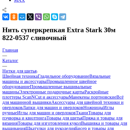
MAX
Нить суперкрепкая Extra Stark 30м
822-0537 сливочный
Главная
—
Каталог
—
Нитки для шитья
Швейная техника
Гладильное оборудование
Вязальные
машины и аксессуары
Промышленное швейное
оборудование
Промышленные вышивальные
машины
Электронные подарочные карты
Раскройные
плоттеры ScanNCut и аксессуары
Манекены портновские
Всё
для машинной вышивки
Аксессуары для швейной техники и
оверлоков
Лапки для машин и оверлоков
Ножницы
Иглы
ручные
Иглы для машин и оверлоков
Ткани
Товары для
пэчворка и квилтинга
Товары для шитья
Пряжа и товары для
вязания
Товары для изготовления кукол
Вышивка и товары для
вышивания
Шкатулки для рукоделия
Бисер и товары для