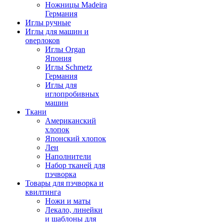
Ножницы Madeira
Германия
Иглы ручные
Иглы для машин и
оверлоков
Иглы Organ
Япония
Иглы Schmetz
Германия
Иглы для
иглопробивных
машин
Ткани
Американский
хлопок
Японский хлопок
Лен
Наполнители
Набор тканей для
пэчворка
Товары для пэчворка и
квилтинга
Ножи и маты
Лекало, линейки
и шаблоны для