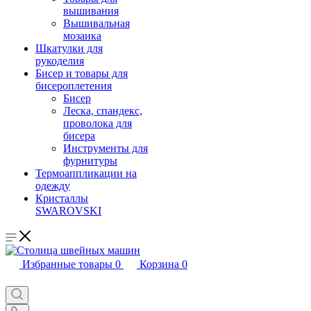
вышивания
Вышивальная
мозаика
Шкатулки для
рукоделия
Бисер и товары для
бисероплетения
Бисер
Леска, спандекс,
проволока для
бисера
Инструменты для
фурнитуры
Термоаппликации на
одежду
Кристаллы
SWAROVSKI
Избранные товары
0
Корзина
0