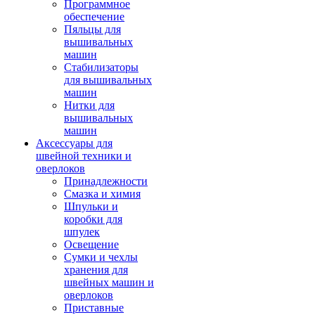
Программное
обеспечение
Пяльцы для
вышивальных
машин
Стабилизаторы
для вышивальных
машин
Нитки для
вышивальных
машин
Аксессуары для
швейной техники и
оверлоков
Принадлежности
Смазка и химия
Шпульки и
коробки для
шпулек
Освещение
Сумки и чехлы
хранения для
швейных машин и
оверлоков
Приставные