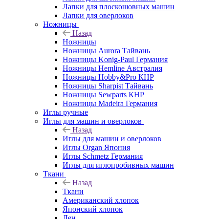
Лапки для плоскошовных машин
Лапки для оверлоков
Ножницы
Назад
Ножницы
Ножницы Aurora Тайвань
Ножницы Konig-Paul Германия
Ножницы Hemline Австралия
Ножницы Hobby&Pro КНР
Ножницы Sharpist Тайвань
Ножницы Sewparts КНР
Ножницы Madeira Германия
Иглы ручные
Иглы для машин и оверлоков
Назад
Иглы для машин и оверлоков
Иглы Organ Япония
Иглы Schmetz Германия
Иглы для иглопробивных машин
Ткани
Назад
Ткани
Американский хлопок
Японский хлопок
Лен