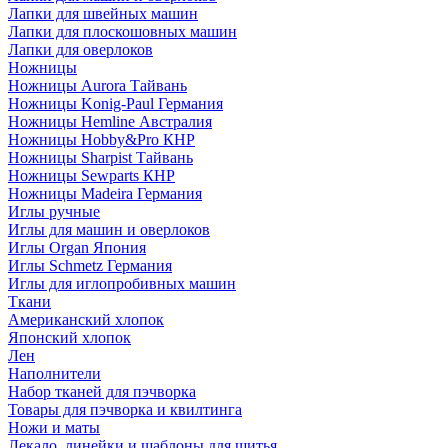
Лапки для швейных машин
Лапки для плоскошовных машин
Лапки для оверлоков
Ножницы
Ножницы Aurora Тайвань
Ножницы Konig-Paul Германия
Ножницы Hemline Австралия
Ножницы Hobby&Pro КНР
Ножницы Sharpist Тайвань
Ножницы Sewparts КНР
Ножницы Madeira Германия
Иглы ручные
Иглы для машин и оверлоков
Иглы Organ Япония
Иглы Schmetz Германия
Иглы для иглопробивных машин
Ткани
Американский хлопок
Японский хлопок
Лен
Наполнители
Набор тканей для пэчворка
Товары для пэчворка и квилтинга
Ножи и маты
Лекало, линейки и шаблоны для шитья