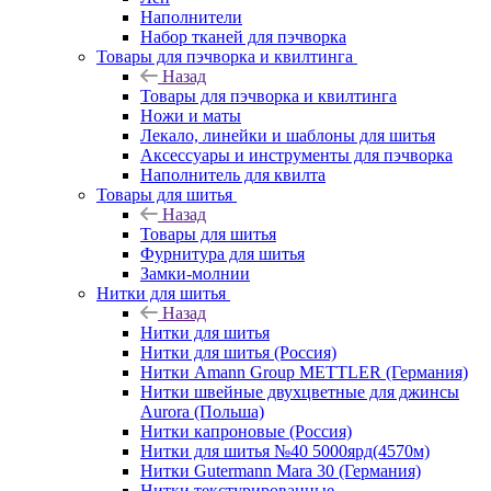
Наполнители
Набор тканей для пэчворка
Товары для пэчворка и квилтинга
Назад
Товары для пэчворка и квилтинга
Ножи и маты
Лекало, линейки и шаблоны для шитья
Аксессуары и инструменты для пэчворка
Наполнитель для квилта
Товары для шитья
Назад
Товары для шитья
Фурнитура для шитья
Замки-молнии
Нитки для шитья
Назад
Нитки для шитья
Нитки для шитья (Россия)
Нитки Amann Group METTLER (Германия)
Нитки швейные двухцветные для джинсы
Aurora (Польша)
Нитки капроновые (Россия)
Нитки для шитья №40 5000ярд(4570м)
Нитки Gutermann Mara 30 (Германия)
Нитки текстурированные