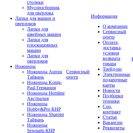
столики
Мусоросборник
для оверлока
Информация
Лапки для машин и
оверлоков
О компании
Лапки для
Сервисный
швейных машин
центр
Лапки для
Оплата,
плоскошовных
доставка,
машин
условия
Лапки для
возврата
оверлоков
товара
Ножницы
Трейд-ин
Ножницы Aurora
Сервисный
Электронные
Тайвань
центр
подарочные
Ножницы Konig-
карты
Paul Германия
Новости
Ножницы Hemline
Подборки
Австралия
техники
Ножницы
Соц.
Hobby&Pro КНР
контракт
Ножницы Sharpist
Статьи
Тайвань
Вакансии
Ножницы
Реквизиты
Sewparts КНР