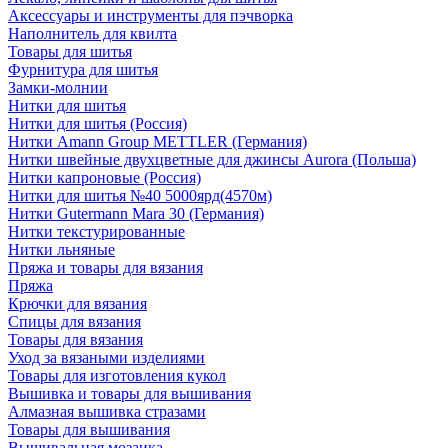
Аксессуары и инструменты для пэчворка
Наполнитель для квилта
Товары для шитья
Фурнитура для шитья
Замки-молнии
Нитки для шитья
Нитки для шитья (Россия)
Нитки Amann Group METTLER (Германия)
Нитки швейные двухцветные для джинсы Aurora (Польша)
Нитки капроновые (Россия)
Нитки для шитья №40 5000ярд(4570м)
Нитки Gutermann Mara 30 (Германия)
Нитки текстурированные
Нитки льняные
Пряжа и товары для вязания
Пряжа
Крючки для вязания
Спицы для вязания
Товары для вязания
Уход за вязаными изделиями
Товары для изготовления кукол
Вышивка и товары для вышивания
Алмазная вышивка стразами
Товары для вышивания
Вышивальная мозаика