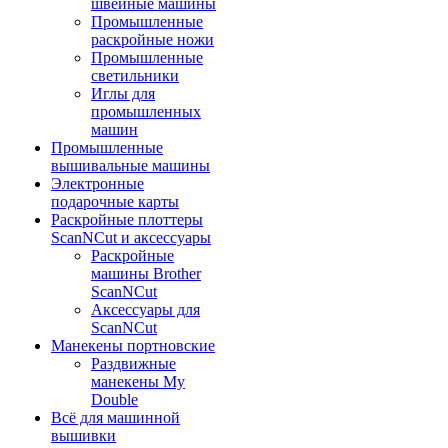
швейные машины
Промышленные
раскройные ножи
Промышленные
светильники
Иглы для
промышленных
машин
Промышленные
вышивальные машины
Электронные
подарочные карты
Раскройные плоттеры
ScanNCut и аксессуары
Раскройные
машины Brother
ScanNCut
Аксессуары для
ScanNCut
Манекены портновские
Раздвижные
манекены My
Double
Всё для машинной
вышивки