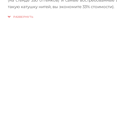
(на стенде 350 оттенков) и самые востребованные
такую катушку нитей, вы экономите 33% стоимости).
Зап
Приглашаем сра
прежде чем сде