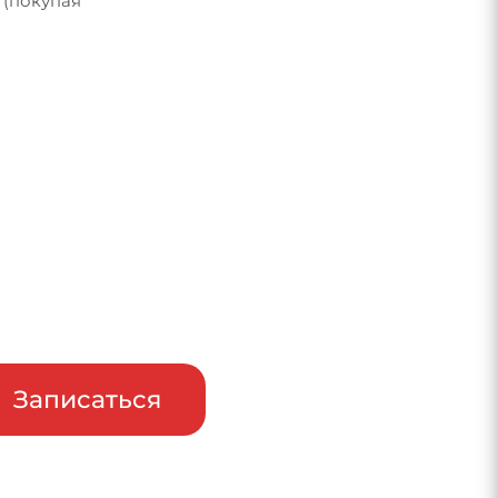
 (покупая
райв
Записаться