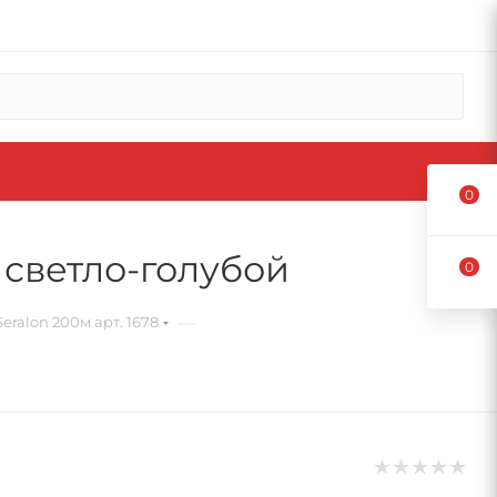
0
 светло-голубой
0
—
eralon 200м арт. 1678