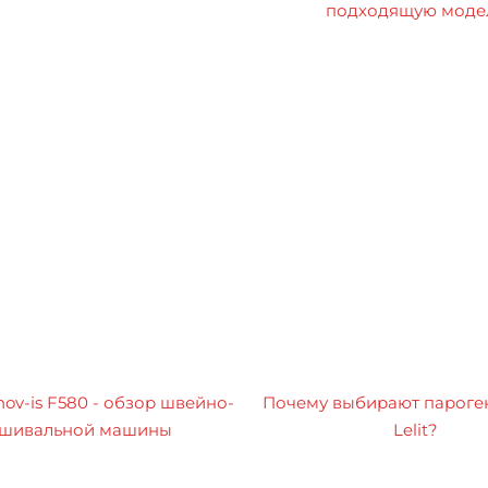
подходящую моде
nov-is F580 - обзор швейно-
Почему выбирают пароге
шивальной машины
Lelit?