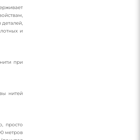
ерживает
войствам,
 деталей,
плотных и
 нити при
швы нитей
о, просто
00 метров