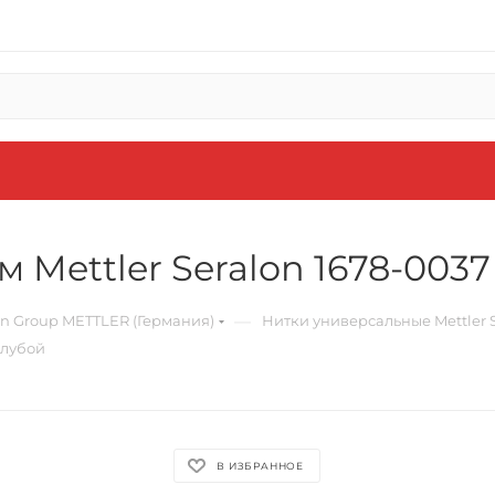
 Mettler Seralon 1678-0037
—
 Group METTLER (Германия)
Нитки универсальные Mettler S
олубой
В ИЗБРАННОЕ