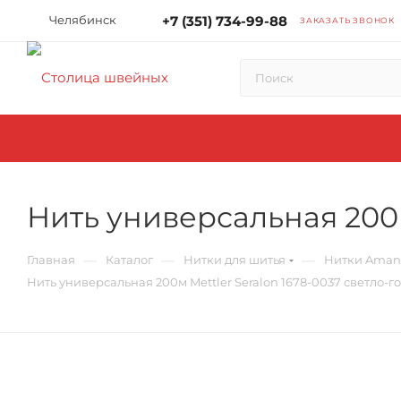
Челябинск
+7 (351) 734-99-88
ЗАКАЗАТЬ ЗВОНОК
Нить универсальная 200м
—
—
—
Главная
Каталог
Нитки для шитья
Нитки Amann
Нить универсальная 200м Mettler Seralon 1678-0037 светло-г