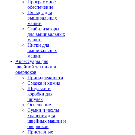
Программное
обеспечение
Пяльцы для
вышивальных
машин
Стабилизаторы
для вышивальных
машин
Нитки для
вышивальных
машин
Аксессуары для
швейной техники и
оверлоков
Принадлежности
Смазка и химия
Шпульки и
коробки для
шпулек
Освещение
Сумки и чехлы
хранения для
швейных машин и
оверлоков
Приставные