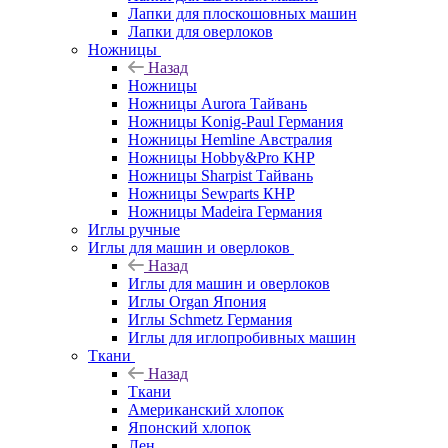
Лапки для плоскошовных машин
Лапки для оверлоков
Ножницы
Назад
Ножницы
Ножницы Aurora Тайвань
Ножницы Konig-Paul Германия
Ножницы Hemline Австралия
Ножницы Hobby&Pro КНР
Ножницы Sharpist Тайвань
Ножницы Sewparts КНР
Ножницы Madeira Германия
Иглы ручные
Иглы для машин и оверлоков
Назад
Иглы для машин и оверлоков
Иглы Organ Япония
Иглы Schmetz Германия
Иглы для иглопробивных машин
Ткани
Назад
Ткани
Американский хлопок
Японский хлопок
Лен