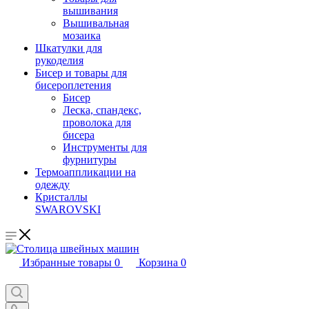
вышивания
Вышивальная
мозаика
Шкатулки для
рукоделия
Бисер и товары для
бисероплетения
Бисер
Леска, спандекс,
проволока для
бисера
Инструменты для
фурнитуры
Термоаппликации на
одежду
Кристаллы
SWAROVSKI
Избранные товары
0
Корзина
0