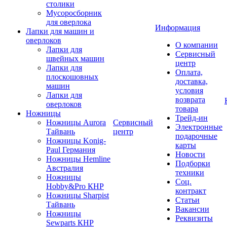
столики
Мусоросборник
для оверлока
Информация
Лапки для машин и
оверлоков
О компании
Лапки для
Сервисный
швейных машин
центр
Лапки для
Оплата,
плоскошовных
доставка,
машин
условия
Лапки для
возврата
оверлоков
товара
Ножницы
Трейд-ин
Ножницы Aurora
Сервисный
Электронные
Тайвань
центр
подарочные
Ножницы Konig-
карты
Paul Германия
Новости
Ножницы Hemline
Подборки
Австралия
техники
Ножницы
Соц.
Hobby&Pro КНР
контракт
Ножницы Sharpist
Статьи
Тайвань
Вакансии
Ножницы
Реквизиты
Sewparts КНР