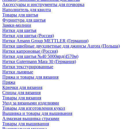
Аксессуары и инструменты для пэчворка
Наполнитель для квилта
Товары для шитья
Фурнитура для шитья
Замки-молнии
Нитки для шитья
Нитки для шитья (Россия)
Нитки Amann Group METTLER (Германия)
Нитки швейные двухцветные для джинсы Aurora (Польша)
Нитки капроновые (Россия)
Нитки для шитья №40 5000ярд(4570м)
Нитки Gutermann Mara 30 (Германия)
Нитки текстурированные
Нитки льняные
Пряжа и товары для вязания
Пряжа
Крючки для вязания
Спицы для вязания
Товары для вязания
Уход за вязаными изделиями
Товары для изготовления кукол
Вышивка и товары для вышивания
Алмазная вышивка стразами
Товары для вышивания
Вышивальная мозаика