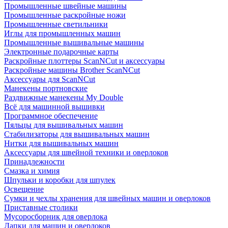
Промышленные швейные машины
Промышленные раскройные ножи
Промышленные светильники
Иглы для промышленных машин
Промышленные вышивальные машины
Электронные подарочные карты
Раскройные плоттеры ScanNCut и аксессуары
Раскройные машины Brother ScanNCut
Аксессуары для ScanNCut
Манекены портновские
Раздвижные манекены My Double
Всё для машинной вышивки
Программное обеспечение
Пяльцы для вышивальных машин
Стабилизаторы для вышивальных машин
Нитки для вышивальных машин
Аксессуары для швейной техники и оверлоков
Принадлежности
Смазка и химия
Шпульки и коробки для шпулек
Освещение
Сумки и чехлы хранения для швейных машин и оверлоков
Приставные столики
Мусоросборник для оверлока
Лапки для машин и оверлоков