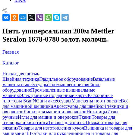
MAX
Нить универсальная 200м Mettler
Seralon 1678-0780 золот. молочн.
Главная
—
Каталог
—
Нитки для шитья
Швейная техника
Гладильное оборудование
Вязальные
машины и аксессуары
Промышленное швейное
оборудование
Промышленные вышивальные
машины
Электронные подарочные карты
Раскройные
плоттеры ScanNCut и аксессуары
Манекены портновские
Всё
для машинной вышивки
Аксессуары для швейной техники и
оверлоков
Лапки для машин и оверлоков
Ножницы
Иглы
ручные
Иглы для машин и оверлоков
Ткани
Товары для
пэчворка и квилтинга
Товары для шитья
Пряжа и товары для
вязания
Товары для изготовления кукол
Вышивка и товары для
вышивания
Шкатулки для рукоделия
Бисер и товары для