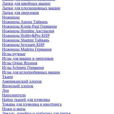
Лапки для швейных машин
Лапки для плоскошовных машин
Лапки для оверлоков
Ножницы
Ножницы Aurora Тайвань
Ножницы Konig-Paul Германия
Ножницы Hemline Австралия
Ножницы Hobby&Pro КНР
Ножницы Sharpist Тайвань
Ножницы Sewparts КНР
Ножницы Madeira Германия
Иглы ручные
Иглы для машин и оверлоков
Иглы Organ Япония
Иглы Schmetz Германия
Иглы для иглопробивных машин
Ткани
Американский хлопок
Японский хлопок
Лен
Наполнители
Набор тканей для пэчворка
Товары для пэчворка и квилтинга
Ножи и маты
Лекало, линейки и шаблоны для шитья