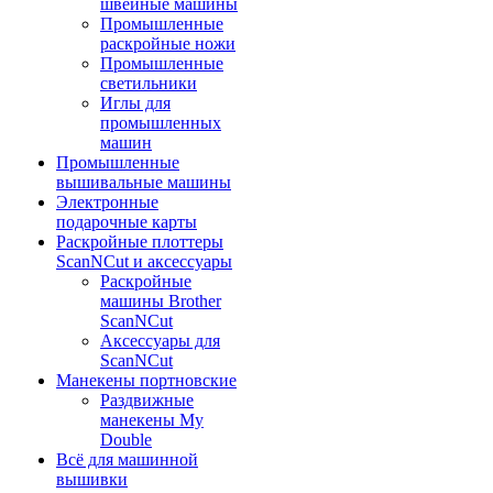
швейные машины
Промышленные
раскройные ножи
Промышленные
светильники
Иглы для
промышленных
машин
Промышленные
вышивальные машины
Электронные
подарочные карты
Раскройные плоттеры
ScanNCut и аксессуары
Раскройные
машины Brother
ScanNCut
Аксессуары для
ScanNCut
Манекены портновские
Раздвижные
манекены My
Double
Всё для машинной
вышивки