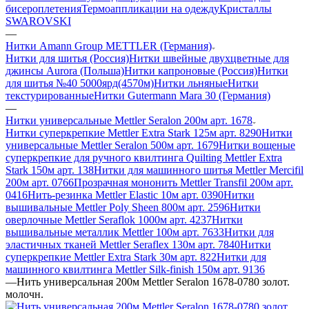
бисероплетения
Термоаппликации на одежду
Кристаллы
SWAROVSKI
—
Нитки Amann Group METTLER (Германия)
Нитки для шитья (Россия)
Нитки швейные двухцветные для
джинсы Aurora (Польша)
Нитки капроновые (Россия)
Нитки
для шитья №40 5000ярд(4570м)
Нитки льняные
Нитки
текстурированные
Нитки Gutermann Mara 30 (Германия)
—
Нитки универсальные Mettler Seralon 200м арт. 1678
Нитки суперкрепкие Mettler Extra Stark 125м арт. 8290
Нитки
универсальные Mettler Seralon 500м арт. 1679
Нитки вощеные
суперкрепкие для ручного квилтинга Quilting Mettler Extra
Stark 150м арт. 138
Нитки для машинного шитья Mettler Mercifil
200м арт. 0766
Прозрачная мононить Mettler Transfil 200м арт.
0416
Нить-резинка Mettler Elastic 10м арт. 0390
Нитки
вышивальные Mettler Poly Sheen 800м арт. 2596
Нитки
оверлочные Mettler Seraflok 1000м арт. 4237
Нитки
вышивальные металлик Mettler 100м арт. 7633
Нитки для
эластичных тканей Mettler Seraflex 130м арт. 7840
Нитки
суперкрепкие Mettler Extra Stark 30м арт. 822
Нитки для
машинного квилтинга Mettler Silk-finish 150м арт. 9136
—
Нить универсальная 200м Mettler Seralon 1678-0780 золот.
молочн.