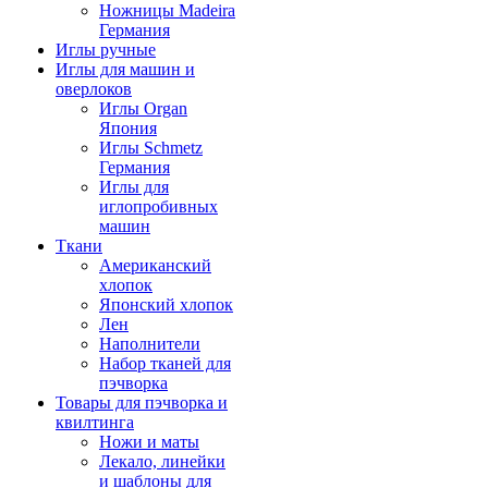
Ножницы Madeira
Германия
Иглы ручные
Иглы для машин и
оверлоков
Иглы Organ
Япония
Иглы Schmetz
Германия
Иглы для
иглопробивных
машин
Ткани
Американский
хлопок
Японский хлопок
Лен
Наполнители
Набор тканей для
пэчворка
Товары для пэчворка и
квилтинга
Ножи и маты
Лекало, линейки
и шаблоны для