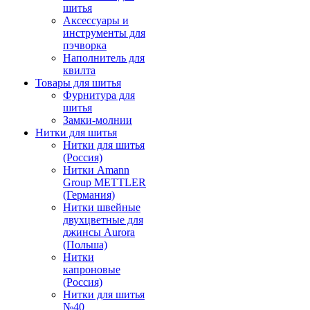
шитья
Аксессуары и
инструменты для
пэчворка
Наполнитель для
квилта
Товары для шитья
Фурнитура для
шитья
Замки-молнии
Нитки для шитья
Нитки для шитья
(Россия)
Нитки Amann
Group METTLER
(Германия)
Нитки швейные
двухцветные для
джинсы Aurora
(Польша)
Нитки
капроновые
(Россия)
Нитки для шитья
№40