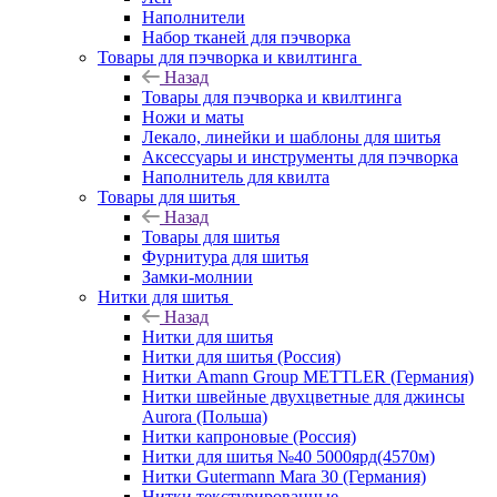
Наполнители
Набор тканей для пэчворка
Товары для пэчворка и квилтинга
Назад
Товары для пэчворка и квилтинга
Ножи и маты
Лекало, линейки и шаблоны для шитья
Аксессуары и инструменты для пэчворка
Наполнитель для квилта
Товары для шитья
Назад
Товары для шитья
Фурнитура для шитья
Замки-молнии
Нитки для шитья
Назад
Нитки для шитья
Нитки для шитья (Россия)
Нитки Amann Group METTLER (Германия)
Нитки швейные двухцветные для джинсы
Aurora (Польша)
Нитки капроновые (Россия)
Нитки для шитья №40 5000ярд(4570м)
Нитки Gutermann Mara 30 (Германия)
Нитки текстурированные