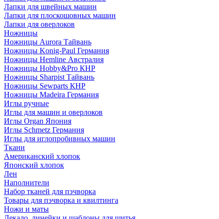
Лапки для швейных машин
Лапки для плоскошовных машин
Лапки для оверлоков
Ножницы
Ножницы Aurora Тайвань
Ножницы Konig-Paul Германия
Ножницы Hemline Австралия
Ножницы Hobby&Pro КНР
Ножницы Sharpist Тайвань
Ножницы Sewparts КНР
Ножницы Madeira Германия
Иглы ручные
Иглы для машин и оверлоков
Иглы Organ Япония
Иглы Schmetz Германия
Иглы для иглопробивных машин
Ткани
Американский хлопок
Японский хлопок
Лен
Наполнители
Набор тканей для пэчворка
Товары для пэчворка и квилтинга
Ножи и маты
Лекало, линейки и шаблоны для шитья