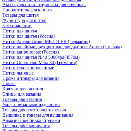
Аксессуары и инструменты для пэчворка
Наполнитель для квилта
Товары для шитья
Фурнитура для шитья
Замки-молнии
Нитки для шитья
Нитки для шитья (Россия)
Нитки Amann Group METTLER (Германия)
Нитки швейные двухцветные для джинсы Aurora (Польша)
Нитки капроновые (Россия)
Нитки для шитья №40 5000ярд(4570м)
Нитки Gutermann Mara 30 (Германия)
Нитки текстурированные
Нитки льняные
Пряжа и товары для вязания
Пряжа
Крючки для вязания
Спицы для вязания
Товары для вязания
Уход за вязаными изделиями
Товары для изготовления кукол
Вышивка и товары для вышивания
Алмазная вышивка стразами
Товары для вышивания
Вышивальная мозаика