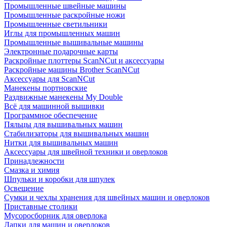
Промышленные швейные машины
Промышленные раскройные ножи
Промышленные светильники
Иглы для промышленных машин
Промышленные вышивальные машины
Электронные подарочные карты
Раскройные плоттеры ScanNCut и аксессуары
Раскройные машины Brother ScanNCut
Аксессуары для ScanNCut
Манекены портновские
Раздвижные манекены My Double
Всё для машинной вышивки
Программное обеспечение
Пяльцы для вышивальных машин
Стабилизаторы для вышивальных машин
Нитки для вышивальных машин
Аксессуары для швейной техники и оверлоков
Принадлежности
Смазка и химия
Шпульки и коробки для шпулек
Освещение
Сумки и чехлы хранения для швейных машин и оверлоков
Приставные столики
Мусоросборник для оверлока
Лапки для машин и оверлоков