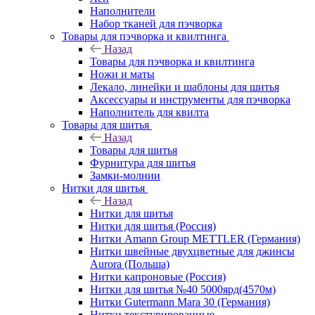
Наполнители
Набор тканей для пэчворка
Товары для пэчворка и квилтинга
Назад
Товары для пэчворка и квилтинга
Ножи и маты
Лекало, линейки и шаблоны для шитья
Аксессуары и инструменты для пэчворка
Наполнитель для квилта
Товары для шитья
Назад
Товары для шитья
Фурнитура для шитья
Замки-молнии
Нитки для шитья
Назад
Нитки для шитья
Нитки для шитья (Россия)
Нитки Amann Group METTLER (Германия)
Нитки швейные двухцветные для джинсы
Aurora (Польша)
Нитки капроновые (Россия)
Нитки для шитья №40 5000ярд(4570м)
Нитки Gutermann Mara 30 (Германия)
Нитки текстурированные