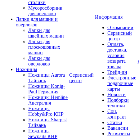
столики
Мусоросборник
для оверлока
Информация
Лапки для машин и
оверлоков
О компании
Лапки для
Сервисный
швейных машин
центр
Лапки для
Оплата,
плоскошовных
доставка,
машин
условия
Лапки для
возврата
оверлоков
товара
Ножницы
Трейд-ин
Ножницы Aurora
Сервисный
Электронные
Тайвань
центр
подарочные
Ножницы Konig-
карты
Paul Германия
Новости
Ножницы Hemline
Подборки
Австралия
техники
Ножницы
Соц.
Hobby&Pro КНР
контракт
Ножницы Sharpist
Статьи
Тайвань
Вакансии
Ножницы
Реквизиты
Sewparts КНР