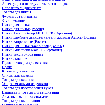
Аксессуары и инструменты для пэчворка
Наполнитель для квилта
Товары для шитья
Фурнитура для шитья
Замки-молнии
Нитки для шитья
Нитки для шитья (Россия)
Нитки Amann Group METTLER (Германия)
Нитки швейные двухцветные для джинсы Aurora (Польша)
Нитки капроновые (Россия)
Нитки для шитья №40 5000ярд(4570м)
Нитки Gutermann Mara 30 (Германия)
Нитки текстурированные
Нитки льняные
Пряжа и товары для вязания
Пряжа
Крючки для вязания
Спицы для вязания
Товары для вязания
Уход за вязаными изделиями
Товары для изготовления кукол
Вышивка и товары для вышивания
Алмазная вышивка стразами
Товары для вышивания
Вышивальная мозаика