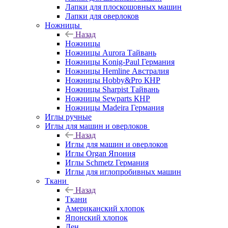
Лапки для плоскошовных машин
Лапки для оверлоков
Ножницы
Назад
Ножницы
Ножницы Aurora Тайвань
Ножницы Konig-Paul Германия
Ножницы Hemline Австралия
Ножницы Hobby&Pro КНР
Ножницы Sharpist Тайвань
Ножницы Sewparts КНР
Ножницы Madeira Германия
Иглы ручные
Иглы для машин и оверлоков
Назад
Иглы для машин и оверлоков
Иглы Organ Япония
Иглы Schmetz Германия
Иглы для иглопробивных машин
Ткани
Назад
Ткани
Американский хлопок
Японский хлопок
Лен