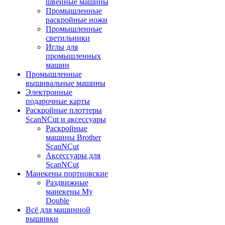
швейные машины
Промышленные
раскройные ножи
Промышленные
светильники
Иглы для
промышленных
машин
Промышленные
вышивальные машины
Электронные
подарочные карты
Раскройные плоттеры
ScanNCut и аксессуары
Раскройные
машины Brother
ScanNCut
Аксессуары для
ScanNCut
Манекены портновские
Раздвижные
манекены My
Double
Всё для машинной
вышивки