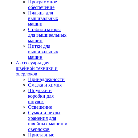
Программное
обеспечение
Пяльцы для
вышивальных
машин
Стабилизаторы
для вышивальных
машин
Нитки для
вышивальных
машин
Аксессуары для
швейной техники и
оверлоков
Принадлежности
Смазка и химия
Шпульки и
коробки для
шпулек
Освещение
Сумки и чехлы
хранения для
швейных машин и
оверлоков
Приставные