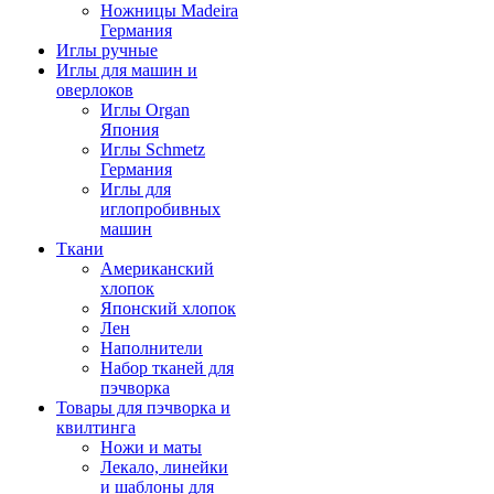
Ножницы Madeira
Германия
Иглы ручные
Иглы для машин и
оверлоков
Иглы Organ
Япония
Иглы Schmetz
Германия
Иглы для
иглопробивных
машин
Ткани
Американский
хлопок
Японский хлопок
Лен
Наполнители
Набор тканей для
пэчворка
Товары для пэчворка и
квилтинга
Ножи и маты
Лекало, линейки
и шаблоны для