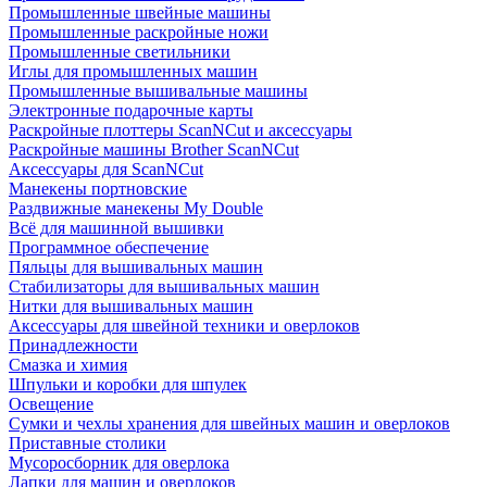
Промышленные швейные машины
Промышленные раскройные ножи
Промышленные светильники
Иглы для промышленных машин
Промышленные вышивальные машины
Электронные подарочные карты
Раскройные плоттеры ScanNCut и аксессуары
Раскройные машины Brother ScanNCut
Аксессуары для ScanNCut
Манекены портновские
Раздвижные манекены My Double
Всё для машинной вышивки
Программное обеспечение
Пяльцы для вышивальных машин
Стабилизаторы для вышивальных машин
Нитки для вышивальных машин
Аксессуары для швейной техники и оверлоков
Принадлежности
Смазка и химия
Шпульки и коробки для шпулек
Освещение
Сумки и чехлы хранения для швейных машин и оверлоков
Приставные столики
Мусоросборник для оверлока
Лапки для машин и оверлоков