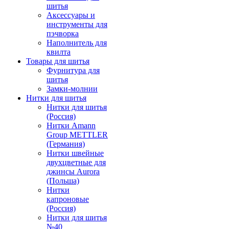
шитья
Аксессуары и
инструменты для
пэчворка
Наполнитель для
квилта
Товары для шитья
Фурнитура для
шитья
Замки-молнии
Нитки для шитья
Нитки для шитья
(Россия)
Нитки Amann
Group METTLER
(Германия)
Нитки швейные
двухцветные для
джинсы Aurora
(Польша)
Нитки
капроновые
(Россия)
Нитки для шитья
№40