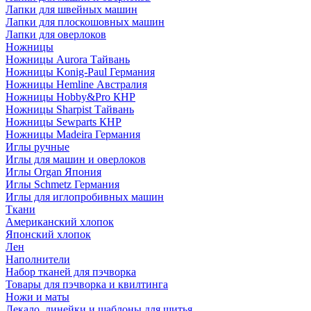
Лапки для швейных машин
Лапки для плоскошовных машин
Лапки для оверлоков
Ножницы
Ножницы Aurora Тайвань
Ножницы Konig-Paul Германия
Ножницы Hemline Австралия
Ножницы Hobby&Pro КНР
Ножницы Sharpist Тайвань
Ножницы Sewparts КНР
Ножницы Madeira Германия
Иглы ручные
Иглы для машин и оверлоков
Иглы Organ Япония
Иглы Schmetz Германия
Иглы для иглопробивных машин
Ткани
Американский хлопок
Японский хлопок
Лен
Наполнители
Набор тканей для пэчворка
Товары для пэчворка и квилтинга
Ножи и маты
Лекало, линейки и шаблоны для шитья