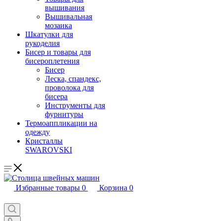
вышивания
Вышивальная
мозаика
Шкатулки для
рукоделия
Бисер и товары для
бисероплетения
Бисер
Леска, спандекс,
проволока для
бисера
Инструменты для
фурнитуры
Термоаппликации на
одежду
Кристаллы
SWAROVSKI
Избранные товары
0
Корзина
0