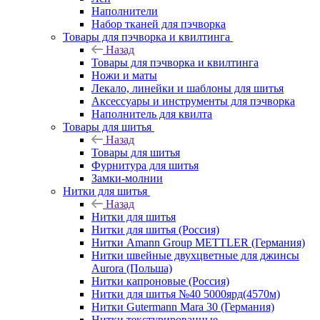
Наполнители
Набор тканей для пэчворка
Товары для пэчворка и квилтинга
Назад
Товары для пэчворка и квилтинга
Ножи и маты
Лекало, линейки и шаблоны для шитья
Аксессуары и инструменты для пэчворка
Наполнитель для квилта
Товары для шитья
Назад
Товары для шитья
Фурнитура для шитья
Замки-молнии
Нитки для шитья
Назад
Нитки для шитья
Нитки для шитья (Россия)
Нитки Amann Group METTLER (Германия)
Нитки швейные двухцветные для джинсы
Aurora (Польша)
Нитки капроновые (Россия)
Нитки для шитья №40 5000ярд(4570м)
Нитки Gutermann Mara 30 (Германия)
Нитки текстурированные