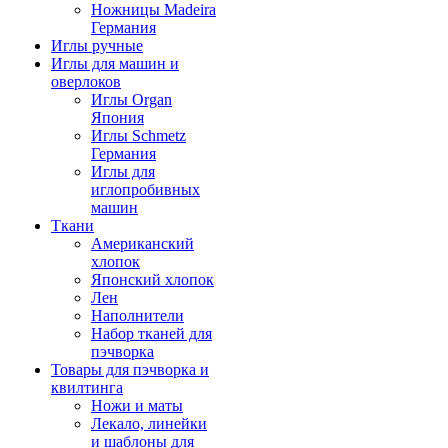
Ножницы Madeira
Германия
Иглы ручные
Иглы для машин и
оверлоков
Иглы Organ
Япония
Иглы Schmetz
Германия
Иглы для
иглопробивных
машин
Ткани
Американский
хлопок
Японский хлопок
Лен
Наполнители
Набор тканей для
пэчворка
Товары для пэчворка и
квилтинга
Ножи и маты
Лекало, линейки
и шаблоны для