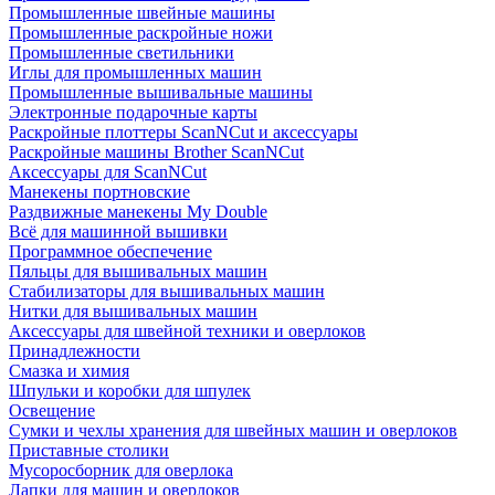
Промышленные швейные машины
Промышленные раскройные ножи
Промышленные светильники
Иглы для промышленных машин
Промышленные вышивальные машины
Электронные подарочные карты
Раскройные плоттеры ScanNCut и аксессуары
Раскройные машины Brother ScanNCut
Аксессуары для ScanNCut
Манекены портновские
Раздвижные манекены My Double
Всё для машинной вышивки
Программное обеспечение
Пяльцы для вышивальных машин
Стабилизаторы для вышивальных машин
Нитки для вышивальных машин
Аксессуары для швейной техники и оверлоков
Принадлежности
Смазка и химия
Шпульки и коробки для шпулек
Освещение
Сумки и чехлы хранения для швейных машин и оверлоков
Приставные столики
Мусоросборник для оверлока
Лапки для машин и оверлоков