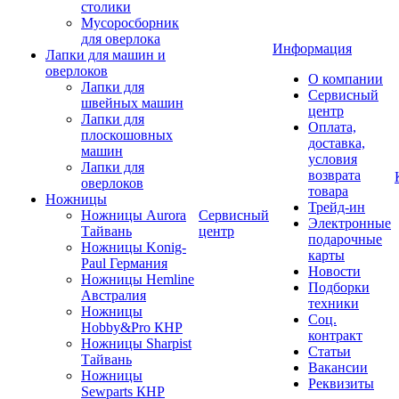
столики
Мусоросборник
для оверлока
Информация
Лапки для машин и
оверлоков
О компании
Лапки для
Сервисный
швейных машин
центр
Лапки для
Оплата,
плоскошовных
доставка,
машин
условия
Лапки для
возврата
оверлоков
товара
Ножницы
Трейд-ин
Ножницы Aurora
Сервисный
Электронные
Тайвань
центр
подарочные
Ножницы Konig-
карты
Paul Германия
Новости
Ножницы Hemline
Подборки
Австралия
техники
Ножницы
Соц.
Hobby&Pro КНР
контракт
Ножницы Sharpist
Статьи
Тайвань
Вакансии
Ножницы
Реквизиты
Sewparts КНР