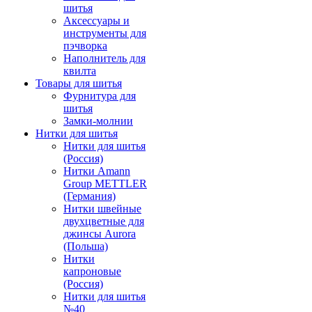
шитья
Аксессуары и
инструменты для
пэчворка
Наполнитель для
квилта
Товары для шитья
Фурнитура для
шитья
Замки-молнии
Нитки для шитья
Нитки для шитья
(Россия)
Нитки Amann
Group METTLER
(Германия)
Нитки швейные
двухцветные для
джинсы Aurora
(Польша)
Нитки
капроновые
(Россия)
Нитки для шитья
№40