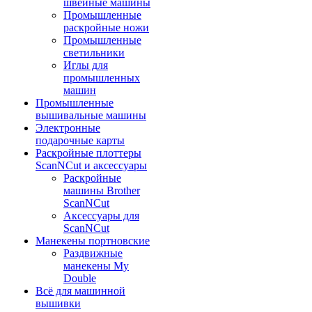
швейные машины
Промышленные
раскройные ножи
Промышленные
светильники
Иглы для
промышленных
машин
Промышленные
вышивальные машины
Электронные
подарочные карты
Раскройные плоттеры
ScanNCut и аксессуары
Раскройные
машины Brother
ScanNCut
Аксессуары для
ScanNCut
Манекены портновские
Раздвижные
манекены My
Double
Всё для машинной
вышивки