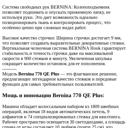
Система свободных рук BERNINA: Коленоподъемник
позволяет поднимать и опускать прижимную лапку, не
используя руки. Это дает возможность идеально
позиционировать ткань и контролировать процесс, что
особенно ценно при сложных видах работ.
Высокое качество строчки: Ширина строчки достигает 9 мм,
что позволяет создавать выразительные декоративные стежки.
Вертикальная челночная система BERNINA Hook гарантирует
стабильность и точность строчки даже на максимальной
скорости в 900 стежков в минуту. Увеличенная шпулька
сокращает количество остановок для ее пополнения.
----------
Модель
Bernina 770 QE Plus
— это флагманское решение,
предлагающее легендарное качество стежков и передовые
функции для самых требовательных пользователей.
Мощь и инновации Bernina 770 QE Plus:
Машина обладает колоссальным набором из 1809 швейных
операций, включая 18 видов автоматических петель, 9
алфавитов и 74 специализированных стежка для квилтинга.
Рабочее пространство освещается 30 светодиодами, а площадь
справа от иглы составляет 10 дюймов (почти 25 см), что