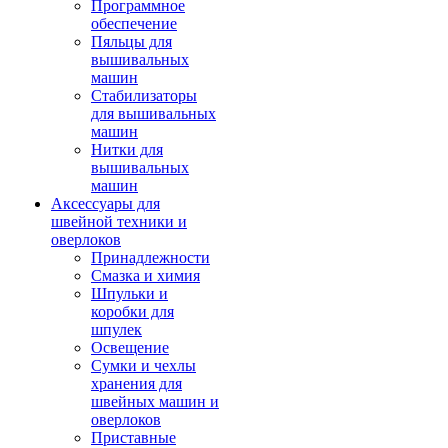
Программное
обеспечение
Пяльцы для
вышивальных
машин
Стабилизаторы
для вышивальных
машин
Нитки для
вышивальных
машин
Аксессуары для
швейной техники и
оверлоков
Принадлежности
Смазка и химия
Шпульки и
коробки для
шпулек
Освещение
Сумки и чехлы
хранения для
швейных машин и
оверлоков
Приставные