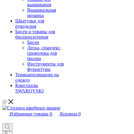
вышивания
Вышивальная
мозаика
Шкатулки для
рукоделия
Бисер и товары для
бисероплетения
Бисер
Леска, спандекс,
проволока для
бисера
Инструменты для
фурнитуры
Термоаппликации на
одежду
Кристаллы
SWAROVSKI
Избранные товары
0
Корзина
0