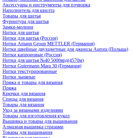
Аксессуары и инструменты для пэчворка
Наполнитель для квилта
Товары для шитья
Фурнитура для шитья
Замки-молнии
Нитки для шитья
Нитки для шитья (Россия)
Нитки Amann Group METTLER (Германия)
Нитки швейные двухцветные для джинсы Aurora (Польша)
Нитки капроновые (Россия)
Нитки для шитья №40 5000ярд(4570м)
Нитки Gutermann Mara 30 (Германия)
Нитки текстурированные
Нитки льняные
Пряжа и товары для вязания
Пряжа
Крючки для вязания
Спицы для вязания
Товары для вязания
Уход за вязаными изделиями
Товары для изготовления кукол
Вышивка и товары для вышивания
Алмазная вышивка стразами
Товары для вышивания
Вышивальная мозаика