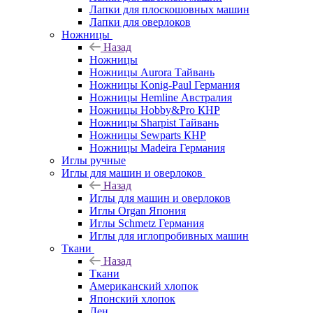
Лапки для плоскошовных машин
Лапки для оверлоков
Ножницы
Назад
Ножницы
Ножницы Aurora Тайвань
Ножницы Konig-Paul Германия
Ножницы Hemline Австралия
Ножницы Hobby&Pro КНР
Ножницы Sharpist Тайвань
Ножницы Sewparts КНР
Ножницы Madeira Германия
Иглы ручные
Иглы для машин и оверлоков
Назад
Иглы для машин и оверлоков
Иглы Organ Япония
Иглы Schmetz Германия
Иглы для иглопробивных машин
Ткани
Назад
Ткани
Американский хлопок
Японский хлопок
Лен