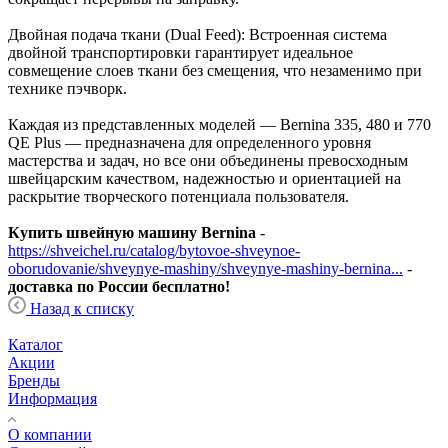
Двойная подача ткани (Dual Feed): Встроенная система
двойной транспортировки гарантирует идеальное
совмещение слоев ткани без смещения, что незаменимо при
технике пэчворк.
Каждая из представленных моделей — Bernina 335, 480 и 770
QE Plus — предназначена для определенного уровня
мастерства и задач, но все они объединены превосходным
швейцарским качеством, надежностью и ориентацией на
раскрытие творческого потенциала пользователя.
Купить швейную машину Bernina
-
https://shveichel.ru/catalog/bytovoe-shveynoe-
oborudovanie/shveynye-mashiny/shveynye-mashiny-bernina...
-
доставка по России бесплатно!
Назад к списку
Каталог
Акции
Бренды
Информация
О компании