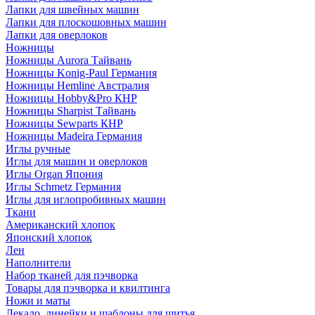
Лапки для швейных машин
Лапки для плоскошовных машин
Лапки для оверлоков
Ножницы
Ножницы Aurora Тайвань
Ножницы Konig-Paul Германия
Ножницы Hemline Австралия
Ножницы Hobby&Pro КНР
Ножницы Sharpist Тайвань
Ножницы Sewparts КНР
Ножницы Madeira Германия
Иглы ручные
Иглы для машин и оверлоков
Иглы Organ Япония
Иглы Schmetz Германия
Иглы для иглопробивных машин
Ткани
Американский хлопок
Японский хлопок
Лен
Наполнители
Набор тканей для пэчворка
Товары для пэчворка и квилтинга
Ножи и маты
Лекало, линейки и шаблоны для шитья