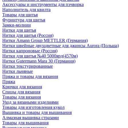
Аксессуары и инструменты для пэчворка
Наполнитель для квилта
Товары для шитья
Фурнитура для шитья
Замки-молнии
Нитки для шитья
Нитки для шитья (Россия)
Нитки Amann Group METTLER (Германия)
Нитки швейные двухцветные для джинсы Aurora (Польша)
Нитки капроновые (Россия)
Нитки для шитья №40 5000ярд(4570м)
Нитки Gutermann Mara 30 (Германия)
Нитки текстурированные
Нитки льняные
Пряжа и товары для вязания
Пряжа
Крючки для вязания
Спицы для вязания
Товары для вязания
Уход за вязаными изделиями
Товары для изготовления кукол
Вышивка и товары для вышивания
Алмазная вышивка стразами
Товары для вышивания
Вышивальная мозаика