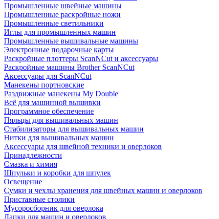
Промышленные швейные машины
Промышленные раскройные ножи
Промышленные светильники
Иглы для промышленных машин
Промышленные вышивальные машины
Электронные подарочные карты
Раскройные плоттеры ScanNCut и аксессуары
Раскройные машины Brother ScanNCut
Аксессуары для ScanNCut
Манекены портновские
Раздвижные манекены My Double
Всё для машинной вышивки
Программное обеспечение
Пяльцы для вышивальных машин
Стабилизаторы для вышивальных машин
Нитки для вышивальных машин
Аксессуары для швейной техники и оверлоков
Принадлежности
Смазка и химия
Шпульки и коробки для шпулек
Освещение
Сумки и чехлы хранения для швейных машин и оверлоков
Приставные столики
Мусоросборник для оверлока
Лапки для машин и оверлоков