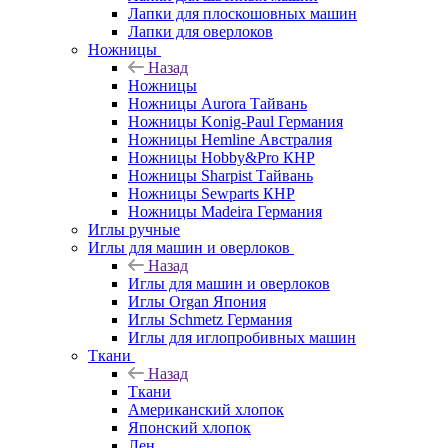
Лапки для плоскошовных машин
Лапки для оверлоков
Ножницы
Назад
Ножницы
Ножницы Aurora Тайвань
Ножницы Konig-Paul Германия
Ножницы Hemline Австралия
Ножницы Hobby&Pro КНР
Ножницы Sharpist Тайвань
Ножницы Sewparts КНР
Ножницы Madeira Германия
Иглы ручные
Иглы для машин и оверлоков
Назад
Иглы для машин и оверлоков
Иглы Organ Япония
Иглы Schmetz Германия
Иглы для иглопробивных машин
Ткани
Назад
Ткани
Американский хлопок
Японский хлопок
Лен