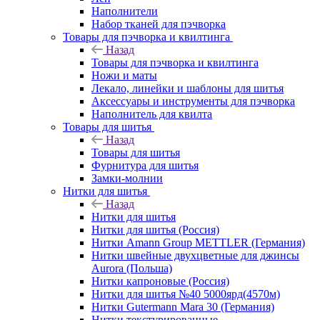
Наполнители
Набор тканей для пэчворка
Товары для пэчворка и квилтинга
Назад
Товары для пэчворка и квилтинга
Ножи и маты
Лекало, линейки и шаблоны для шитья
Аксессуары и инструменты для пэчворка
Наполнитель для квилта
Товары для шитья
Назад
Товары для шитья
Фурнитура для шитья
Замки-молнии
Нитки для шитья
Назад
Нитки для шитья
Нитки для шитья (Россия)
Нитки Amann Group METTLER (Германия)
Нитки швейные двухцветные для джинсы
Aurora (Польша)
Нитки капроновые (Россия)
Нитки для шитья №40 5000ярд(4570м)
Нитки Gutermann Mara 30 (Германия)
Нитки текстурированные