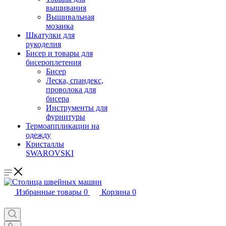
вышивания
Вышивальная
мозаика
Шкатулки для
рукоделия
Бисер и товары для
бисероплетения
Бисер
Леска, спандекс,
проволока для
бисера
Инструменты для
фурнитуры
Термоаппликации на
одежду
Кристаллы
SWAROVSKI
Избранные товары
0
Корзина
0