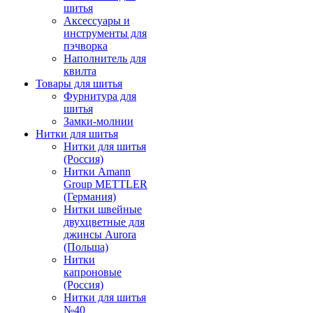
шитья
Аксессуары и
инструменты для
пэчворка
Наполнитель для
квилта
Товары для шитья
Фурнитура для
шитья
Замки-молнии
Нитки для шитья
Нитки для шитья
(Россия)
Нитки Amann
Group METTLER
(Германия)
Нитки швейные
двухцветные для
джинсы Aurora
(Польша)
Нитки
капроновые
(Россия)
Нитки для шитья
№40