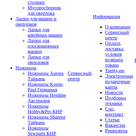
столики
Мусоросборник
для оверлока
Информация
Лапки для машин и
оверлоков
О компании
Лапки для
Сервисный
швейных машин
центр
Лапки для
Оплата,
плоскошовных
доставка,
машин
условия
Лапки для
возврата
оверлоков
товара
Ножницы
Трейд-ин
Ножницы Aurora
Сервисный
Электронные
Тайвань
центр
подарочные
Ножницы Konig-
карты
Paul Германия
Новости
Ножницы Hemline
Подборки
Австралия
техники
Ножницы
Соц.
Hobby&Pro КНР
контракт
Ножницы Sharpist
Статьи
Тайвань
Вакансии
Ножницы
Реквизиты
Sewparts КНР