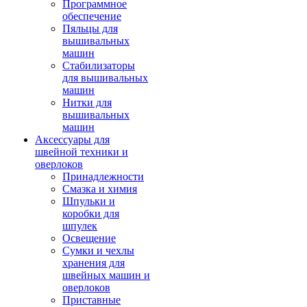
Программное
обеспечение
Пяльцы для
вышивальных
машин
Стабилизаторы
для вышивальных
машин
Нитки для
вышивальных
машин
Аксессуары для
швейной техники и
оверлоков
Принадлежности
Смазка и химия
Шпульки и
коробки для
шпулек
Освещение
Сумки и чехлы
хранения для
швейных машин и
оверлоков
Приставные