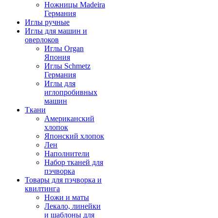
Ножницы Madeira
Германия
Иглы ручные
Иглы для машин и
оверлоков
Иглы Organ
Япония
Иглы Schmetz
Германия
Иглы для
иглопробивных
машин
Ткани
Американский
хлопок
Японский хлопок
Лен
Наполнители
Набор тканей для
пэчворка
Товары для пэчворка и
квилтинга
Ножи и маты
Лекало, линейки
и шаблоны для