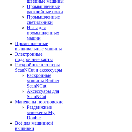
швейные машины
Промышленные
раскройные ножи
Промышленные
светильники
Иглы для
промышленных
машин
Промышленные
вышивальные машины
Электронные
подарочные карты
Раскройные плоттеры
ScanNCut и аксессуары
Раскройные
машины Brother
ScanNCut
Аксессуары для
ScanNCut
Манекены портновские
Раздвижные
манекены My
Double
Всё для машинной
вышивки