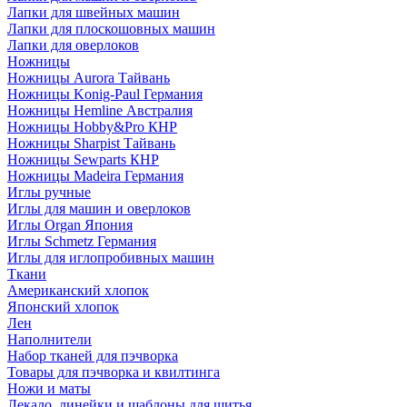
Лапки для швейных машин
Лапки для плоскошовных машин
Лапки для оверлоков
Ножницы
Ножницы Aurora Тайвань
Ножницы Konig-Paul Германия
Ножницы Hemline Австралия
Ножницы Hobby&Pro КНР
Ножницы Sharpist Тайвань
Ножницы Sewparts КНР
Ножницы Madeira Германия
Иглы ручные
Иглы для машин и оверлоков
Иглы Organ Япония
Иглы Schmetz Германия
Иглы для иглопробивных машин
Ткани
Американский хлопок
Японский хлопок
Лен
Наполнители
Набор тканей для пэчворка
Товары для пэчворка и квилтинга
Ножи и маты
Лекало, линейки и шаблоны для шитья