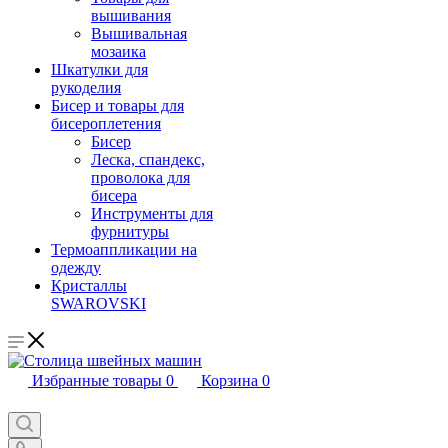
вышивания
Вышивальная
мозаика
Шкатулки для
рукоделия
Бисер и товары для
бисероплетения
Бисер
Леска, спандекс,
проволока для
бисера
Инструменты для
фурнитуры
Термоаппликации на
одежду
Кристаллы
SWAROVSKI
Избранные товары
0
Корзина
0