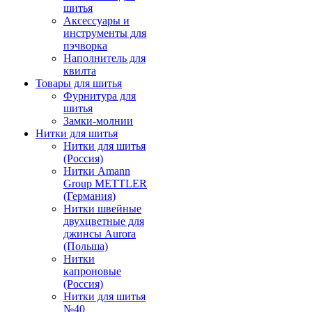
шитья
Аксессуары и
инструменты для
пэчворка
Наполнитель для
квилта
Товары для шитья
Фурнитура для
шитья
Замки-молнии
Нитки для шитья
Нитки для шитья
(Россия)
Нитки Amann
Group METTLER
(Германия)
Нитки швейные
двухцветные для
джинсы Aurora
(Польша)
Нитки
капроновые
(Россия)
Нитки для шитья
№40