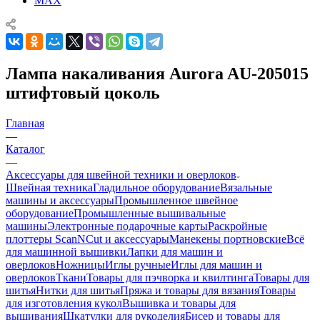
MAX
Лампа накаливания Aurora AU-205015
штифтовый цоколь
Главная
—
Каталог
—
Аксессуары для швейной техники и оверлоков
Швейная техника
Гладильное оборудование
Вязальные
машины и аксессуары
Промышленное швейное
оборудование
Промышленные вышивальные
машины
Электронные подарочные карты
Раскройные
плоттеры ScanNCut и аксессуары
Манекены портновские
Всё
для машинной вышивки
Лапки для машин и
оверлоков
Ножницы
Иглы ручные
Иглы для машин и
оверлоков
Ткани
Товары для пэчворка и квилтинга
Товары для
шитья
Нитки для шитья
Пряжа и товары для вязания
Товары
для изготовления кукол
Вышивка и товары для
вышивания
Шкатулки для рукоделия
Бисер и товары для