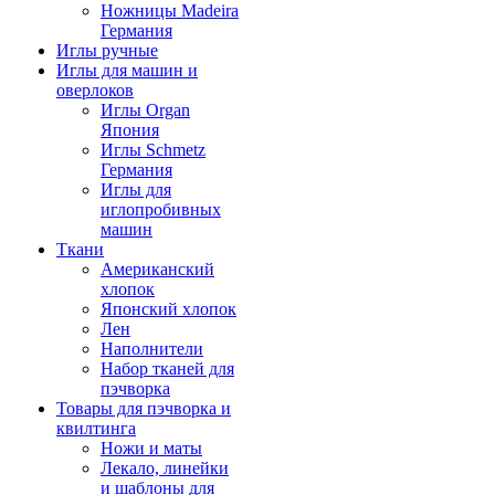
Ножницы Madeira
Германия
Иглы ручные
Иглы для машин и
оверлоков
Иглы Organ
Япония
Иглы Schmetz
Германия
Иглы для
иглопробивных
машин
Ткани
Американский
хлопок
Японский хлопок
Лен
Наполнители
Набор тканей для
пэчворка
Товары для пэчворка и
квилтинга
Ножи и маты
Лекало, линейки
и шаблоны для