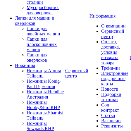
столики
Мусоросборник
для оверлока
Информация
Лапки для машин и
оверлоков
О компании
Лапки для
Сервисный
швейных машин
центр
Лапки для
Оплата,
плоскошовных
доставка,
машин
условия
Лапки для
возврата
оверлоков
товара
Ножницы
Трейд-ин
Ножницы Aurora
Сервисный
Электронные
Тайвань
центр
подарочные
Ножницы Konig-
карты
Paul Германия
Новости
Ножницы Hemline
Подборки
Австралия
техники
Ножницы
Соц.
Hobby&Pro КНР
контракт
Ножницы Sharpist
Статьи
Тайвань
Вакансии
Ножницы
Реквизиты
Sewparts КНР