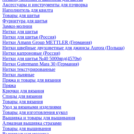
Аксессуары и инструменты для пэчворка
Наполнитель для квилта
Товары для шитья
Фурнитура для шитья
Замки-молнии
Нитки для шитья
Нитки для шитья (Россия)
Нитки Amann Group METTLER (Германия)
Нитки швейные двухцветные для джинсы Aurora (Польша)
Нитки капроновые (Россия)
Нитки для шитья №40 5000ярд(4570м)
Нитки Gutermann Mara 30 (Германия)
Нитки текстурированные
Нитки льняные
Пряжа и товары для вязания
Пряжа
Крючки для вязания
Спицы для вязания
Товары для вязания
Уход за вязаными изделиями
Товары для изготовления кукол
Вышивка и товары для вышивания
Алмазная вышивка стразами
Товары для вышивания
Вышивальная мозаика