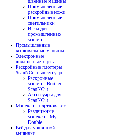
швейные машины
Промышленные
раскройные ножи
Промышленные
светильники
Иглы для
промышленных
машин
Промышленные
вышивальные машины
Электронные
подарочные карты
Раскройные плоттеры
ScanNCut и аксессуары
Раскройные
машины Brother
ScanNCut
Аксессуары для
ScanNCut
Манекены портновские
Раздвижные
манекены My
Double
Всё для машинной
вышивки