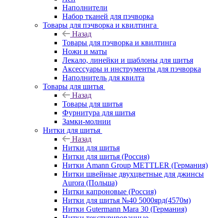
Наполнители
Набор тканей для пэчворка
Товары для пэчворка и квилтинга
Назад
Товары для пэчворка и квилтинга
Ножи и маты
Лекало, линейки и шаблоны для шитья
Аксессуары и инструменты для пэчворка
Наполнитель для квилта
Товары для шитья
Назад
Товары для шитья
Фурнитура для шитья
Замки-молнии
Нитки для шитья
Назад
Нитки для шитья
Нитки для шитья (Россия)
Нитки Amann Group METTLER (Германия)
Нитки швейные двухцветные для джинсы
Aurora (Польша)
Нитки капроновые (Россия)
Нитки для шитья №40 5000ярд(4570м)
Нитки Gutermann Mara 30 (Германия)
Нитки текстурированные