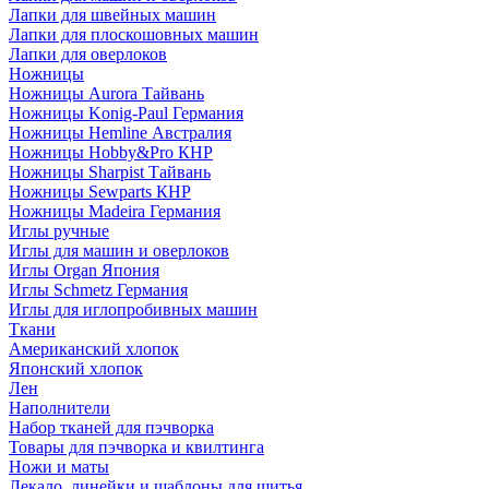
Лапки для швейных машин
Лапки для плоскошовных машин
Лапки для оверлоков
Ножницы
Ножницы Aurora Тайвань
Ножницы Konig-Paul Германия
Ножницы Hemline Австралия
Ножницы Hobby&Pro КНР
Ножницы Sharpist Тайвань
Ножницы Sewparts КНР
Ножницы Madeira Германия
Иглы ручные
Иглы для машин и оверлоков
Иглы Organ Япония
Иглы Schmetz Германия
Иглы для иглопробивных машин
Ткани
Американский хлопок
Японский хлопок
Лен
Наполнители
Набор тканей для пэчворка
Товары для пэчворка и квилтинга
Ножи и маты
Лекало, линейки и шаблоны для шитья