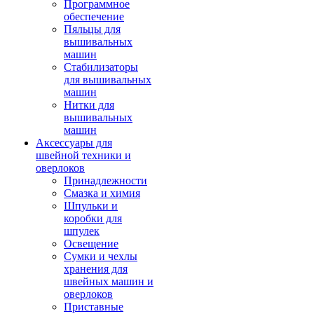
Программное
обеспечение
Пяльцы для
вышивальных
машин
Стабилизаторы
для вышивальных
машин
Нитки для
вышивальных
машин
Аксессуары для
швейной техники и
оверлоков
Принадлежности
Смазка и химия
Шпульки и
коробки для
шпулек
Освещение
Сумки и чехлы
хранения для
швейных машин и
оверлоков
Приставные