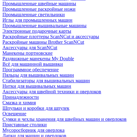
Промышленные швейные машины
Промышленные раскройные ножи
Промышленные светильники
Иглы для промышленных машин
Промышленные вышивальные машины
Электронные подарочные карты
Раскройные плоттеры ScanNCut и аксессуары
Раскройные машины Brother ScanNCut
Аксессуары для ScanNCut
Манекены портновские
Раздвижные манекены My Double
Всё для машинной вышивки
Программное обеспечение
Пяльцы для вышивальных машин
Стабилизаторы для вышивальных машин
Нитки для вышивальных машин
Аксессуары для швейной техники и оверлоков
Принадлежности
Смазка и химия
Шпульки и коробки для шпулек
Освещение
Сумки и чехлы хранения для швейных машин и оверлоков
Приставные столики
Мусоросборник для оверлока
Лапки для машин и оверлоков