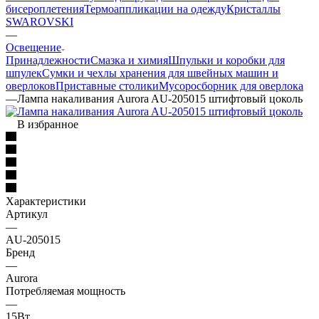
бисероплетения
Термоаппликации на одежду
Кристаллы
SWAROVSKI
—
Освещение
Принадлежности
Смазка и химия
Шпульки и коробки для
шпулек
Сумки и чехлы хранения для швейных машин и
оверлоков
Приставные столики
Мусоросборник для оверлока
—
Лампа накаливания Aurora AU-205015 штифтовый цоколь
В избранное
Характеристики
Артикул
—
AU-205015
Бренд
—
Aurora
Потребляемая мощность
—
15Вт