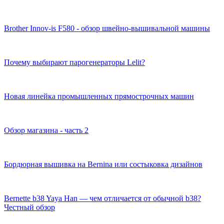
Brother Innov-is F580 - обзор швейно-вышивальной машины
Почему выбирают парогенераторы Lelit?
Новая линейка промышленных прямострочных машин
Обзор магазина - часть 2
Бордюрная вышивка на Bernina или состыковка дизайнов
Bernette b38 Yaya Han — чем отличается от обычной b38?
Честный обзор