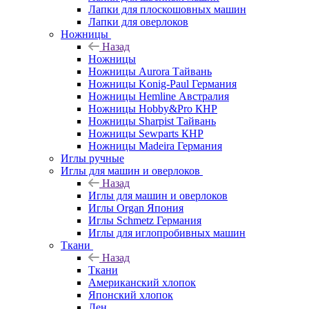
Лапки для плоскошовных машин
Лапки для оверлоков
Ножницы
Назад
Ножницы
Ножницы Aurora Тайвань
Ножницы Konig-Paul Германия
Ножницы Hemline Австралия
Ножницы Hobby&Pro КНР
Ножницы Sharpist Тайвань
Ножницы Sewparts КНР
Ножницы Madeira Германия
Иглы ручные
Иглы для машин и оверлоков
Назад
Иглы для машин и оверлоков
Иглы Organ Япония
Иглы Schmetz Германия
Иглы для иглопробивных машин
Ткани
Назад
Ткани
Американский хлопок
Японский хлопок
Лен