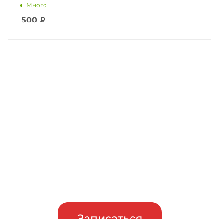
Много
500
₽
Записаться на бесплатный
тест-драйв
Приглашаем сравнить
машины в работе, прежде чем
сделать свой выбор
Записаться