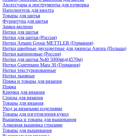
Аксессуары и инструменты для пэчворка
Наполнитель для квилта
Товары для шитья
Фурнитура для шитья
Замки-молнии
Нитки для шитья
Нитки для шитья (Россия)
Нитки Amann Group METTLER (Германия)
Нитки швейные двухцветные для джинсы Aurora (Польша)
Нитки капроновые (Россия)
Нитки для шитья №40 5000ярд(4570м)
Нитки Gutermann Mara 30 (Германия)
Нитки текстурированные
Нитки льняные
Пряжа и товары для вязания
Пряжа
Крючки для вязания
Спицы для вязания
Товары для вязания
Уход за вязаными изделиями
Товары для изготовления кукол
Вышивка и товары для вышивания
Алмазная вышивка стразами
Товары для вышивания
Вышивальная мозаика