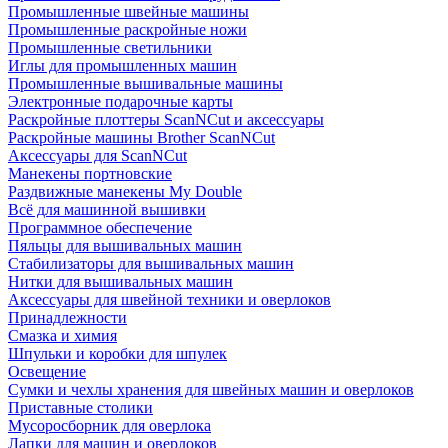
Промышленные швейные машины
Промышленные раскройные ножи
Промышленные светильники
Иглы для промышленных машин
Промышленные вышивальные машины
Электронные подарочные карты
Раскройные плоттеры ScanNCut и аксессуары
Раскройные машины Brother ScanNCut
Аксессуары для ScanNCut
Манекены портновские
Раздвижные манекены My Double
Всё для машинной вышивки
Программное обеспечение
Пяльцы для вышивальных машин
Стабилизаторы для вышивальных машин
Нитки для вышивальных машин
Аксессуары для швейной техники и оверлоков
Принадлежности
Смазка и химия
Шпульки и коробки для шпулек
Освещение
Сумки и чехлы хранения для швейных машин и оверлоков
Приставные столики
Мусоросборник для оверлока
Лапки для машин и оверлоков