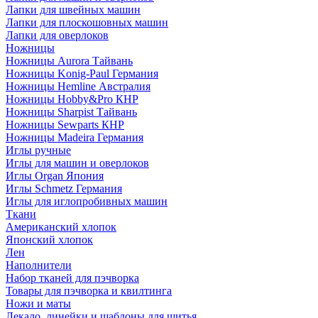
Лапки для швейных машин
Лапки для плоскошовных машин
Лапки для оверлоков
Ножницы
Ножницы Aurora Тайвань
Ножницы Konig-Paul Германия
Ножницы Hemline Австралия
Ножницы Hobby&Pro КНР
Ножницы Sharpist Тайвань
Ножницы Sewparts КНР
Ножницы Madeira Германия
Иглы ручные
Иглы для машин и оверлоков
Иглы Organ Япония
Иглы Schmetz Германия
Иглы для иглопробивных машин
Ткани
Американский хлопок
Японский хлопок
Лен
Наполнители
Набор тканей для пэчворка
Товары для пэчворка и квилтинга
Ножи и маты
Лекало, линейки и шаблоны для шитья