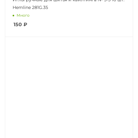
Hemline 281G.35
Много
150
₽