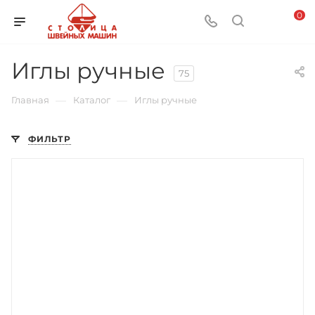
0
Иглы ручные
75
—
—
Главная
Каталог
Иглы ручные
ФИЛЬТР