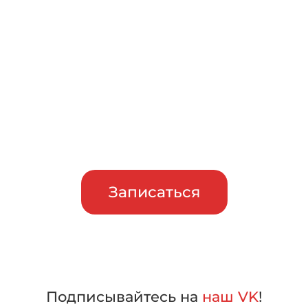
Записаться на бесплатный
тест-драйв
Приглашаем сравнить
машины в работе, прежде чем
сделать свой выбор
Записаться
Подписывайтесь на
наш VK
!