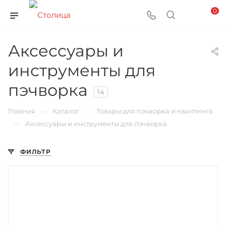
0
Аксессуары и
инструменты для
пэчворка
14
—
—
Главная
Каталог
Товары для пэчворка и квилтинга
—
Аксессуары и инструменты для пэчворка
ФИЛЬТР