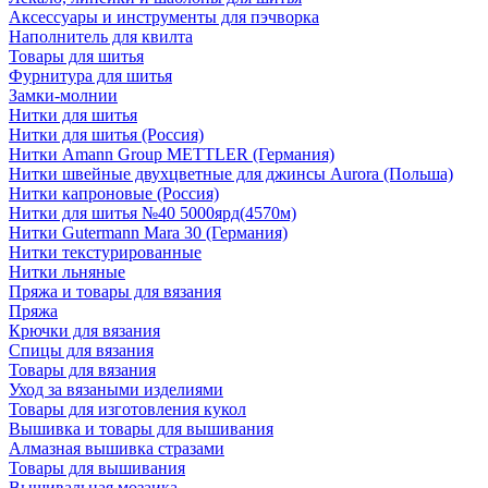
Аксессуары и инструменты для пэчворка
Наполнитель для квилта
Товары для шитья
Фурнитура для шитья
Замки-молнии
Нитки для шитья
Нитки для шитья (Россия)
Нитки Amann Group METTLER (Германия)
Нитки швейные двухцветные для джинсы Aurora (Польша)
Нитки капроновые (Россия)
Нитки для шитья №40 5000ярд(4570м)
Нитки Gutermann Mara 30 (Германия)
Нитки текстурированные
Нитки льняные
Пряжа и товары для вязания
Пряжа
Крючки для вязания
Спицы для вязания
Товары для вязания
Уход за вязаными изделиями
Товары для изготовления кукол
Вышивка и товары для вышивания
Алмазная вышивка стразами
Товары для вышивания
Вышивальная мозаика