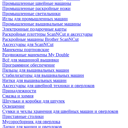
Промышленные швейные машины
Промышленные раскройные ножи
Промышленные светильники
Иглы для промышленных машин
Промышленные вышивальные машины
Электронные подарочные карты
Раскройные плоттеры ScanNCut и аксессуары
Раскройные машины Brother ScanNCut
Аксессуары для ScanNCut
Манекены портновские
Раздвижные манекены My Double
Всё для машинной вышивки
Программное обеспечение
Пяльцы для вышивальных машин
Стабилизаторы для вышивальных машин
Нитки для вышивальных машин
Аксессуары для швейной техники и оверлоков
Принадлежности
Смазка и химия
Шпульки и коробки для шпулек
Освещение
Сумки и чехлы хранения для швейных машин и оверлоков
Приставные столики
Мусоросборник для оверлока
Лапки для машин и оверлоков