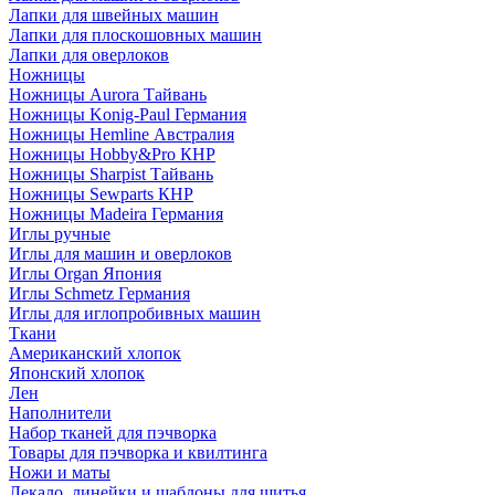
Лапки для швейных машин
Лапки для плоскошовных машин
Лапки для оверлоков
Ножницы
Ножницы Aurora Тайвань
Ножницы Konig-Paul Германия
Ножницы Hemline Австралия
Ножницы Hobby&Pro КНР
Ножницы Sharpist Тайвань
Ножницы Sewparts КНР
Ножницы Madeira Германия
Иглы ручные
Иглы для машин и оверлоков
Иглы Organ Япония
Иглы Schmetz Германия
Иглы для иглопробивных машин
Ткани
Американский хлопок
Японский хлопок
Лен
Наполнители
Набор тканей для пэчворка
Товары для пэчворка и квилтинга
Ножи и маты
Лекало, линейки и шаблоны для шитья