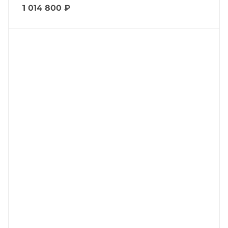
1 014 800
₽