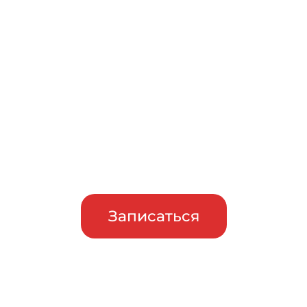
Записаться на бесплатный
тест-драйв
Приглашаем сравнить
машины в работе, прежде чем
сделать свой выбор
Записаться