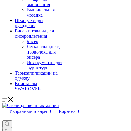
вышивания
Вышивальная
мозаика
Шкатулки для
рукоделия
Бисер и товары для
бисероплетения
Бисер
Леска, спандекс,
проволока для
бисера
Инструменты для
фурнитуры
Термоаппликации на
одежду
Кристаллы
SWAROVSKI
Избранные товары
0
Корзина
0