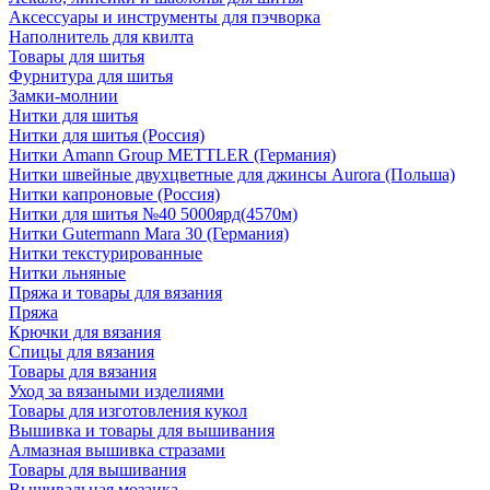
Аксессуары и инструменты для пэчворка
Наполнитель для квилта
Товары для шитья
Фурнитура для шитья
Замки-молнии
Нитки для шитья
Нитки для шитья (Россия)
Нитки Amann Group METTLER (Германия)
Нитки швейные двухцветные для джинсы Aurora (Польша)
Нитки капроновые (Россия)
Нитки для шитья №40 5000ярд(4570м)
Нитки Gutermann Mara 30 (Германия)
Нитки текстурированные
Нитки льняные
Пряжа и товары для вязания
Пряжа
Крючки для вязания
Спицы для вязания
Товары для вязания
Уход за вязаными изделиями
Товары для изготовления кукол
Вышивка и товары для вышивания
Алмазная вышивка стразами
Товары для вышивания
Вышивальная мозаика