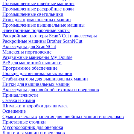
Промышленные швейные машины
Промышленные раскройные ножи
Промышленные светильники
Иглы для промышленных машин
Промышленные вышивальные машины
Электронные подарочные карты
Раскройные плоттеры ScanNCut и аксессуары
Раскройные машины Brother ScanNCut
Аксессуары для ScanNCut
Манекены портновские
Раздвижные манекены My Double
Всё для машинной вышивки
Программное обеспечение
Пяльцы для вышивальных машин
Стабилизаторы для вышивальных машин
Нитки для вышивальных машин
Аксессуары для швейной техники и оверлоков
Принадлежности
Смазка и химия
Шпульки и коробки для шпулек
Освещение
Сумки и чехлы хранения для швейных машин и оверлоков
Приставные столики
Мусоросборник для оверлока
Лапки для машин и оверлоков