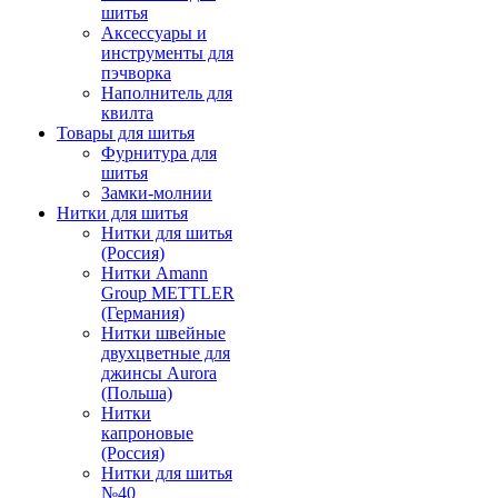
шитья
Аксессуары и
инструменты для
пэчворка
Наполнитель для
квилта
Товары для шитья
Фурнитура для
шитья
Замки-молнии
Нитки для шитья
Нитки для шитья
(Россия)
Нитки Amann
Group METTLER
(Германия)
Нитки швейные
двухцветные для
джинсы Aurora
(Польша)
Нитки
капроновые
(Россия)
Нитки для шитья
№40