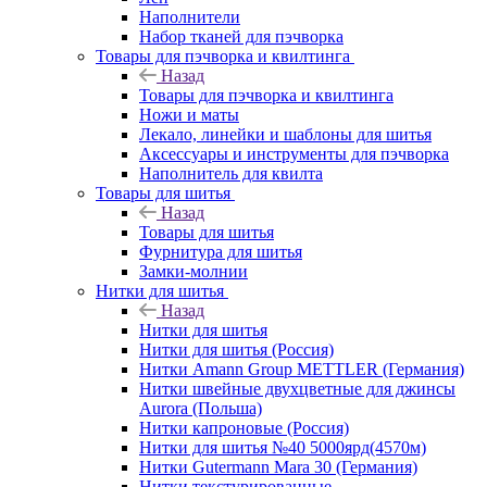
Наполнители
Набор тканей для пэчворка
Товары для пэчворка и квилтинга
Назад
Товары для пэчворка и квилтинга
Ножи и маты
Лекало, линейки и шаблоны для шитья
Аксессуары и инструменты для пэчворка
Наполнитель для квилта
Товары для шитья
Назад
Товары для шитья
Фурнитура для шитья
Замки-молнии
Нитки для шитья
Назад
Нитки для шитья
Нитки для шитья (Россия)
Нитки Amann Group METTLER (Германия)
Нитки швейные двухцветные для джинсы
Aurora (Польша)
Нитки капроновые (Россия)
Нитки для шитья №40 5000ярд(4570м)
Нитки Gutermann Mara 30 (Германия)
Нитки текстурированные