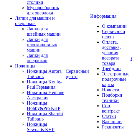
столики
Мусоросборник
для оверлока
Информация
Лапки для машин и
оверлоков
О компании
Лапки для
Сервисный
швейных машин
центр
Лапки для
Оплата,
плоскошовных
доставка,
машин
условия
Лапки для
возврата
оверлоков
товара
Ножницы
Трейд-ин
Ножницы Aurora
Сервисный
Электронные
Тайвань
центр
подарочные
Ножницы Konig-
карты
Paul Германия
Новости
Ножницы Hemline
Подборки
Австралия
техники
Ножницы
Соц.
Hobby&Pro КНР
контракт
Ножницы Sharpist
Статьи
Тайвань
Вакансии
Ножницы
Реквизиты
Sewparts КНР