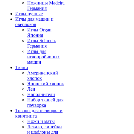
Ножницы Madeira
Германия
Иглы ручные
Иглы для машин и
оверлоков
Иглы Organ
Япония
Иглы Schmetz
Германия
Иглы для
иглопробивных
машин
Ткани
Американский
хлопок
Японский хлопок
Лен
Наполнители
Набор тканей для
пэчворка
Товары для пэчворка и
квилтинга
Ножи и маты
Лекало, линейки
и шаблоны для