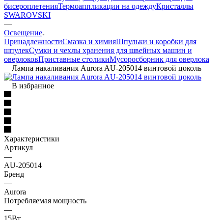
бисероплетения
Термоаппликации на одежду
Кристаллы
SWAROVSKI
—
Освещение
Принадлежности
Смазка и химия
Шпульки и коробки для
шпулек
Сумки и чехлы хранения для швейных машин и
оверлоков
Приставные столики
Мусоросборник для оверлока
—
Лампа накаливания Aurora AU-205014 винтовой цоколь
В избранное
Характеристики
Артикул
—
AU-205014
Бренд
—
Aurora
Потребляемая мощность
—
15Вт