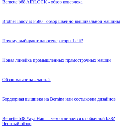
Bernette b68 AIRLOCK - обзор коверлока
Brother Innov-is F580 - обзор швейно-вышивальной машины
Почему выбирают парогенераторы Lelit?
Новая линейка промышленных прямострочных машин
Обзор магазина - часть 2
Бордюрная вышивка на Bernina или состыковка дизайнов
Bernette b38 Yaya Han — чем отличается от обычной b38?
Честный обзор