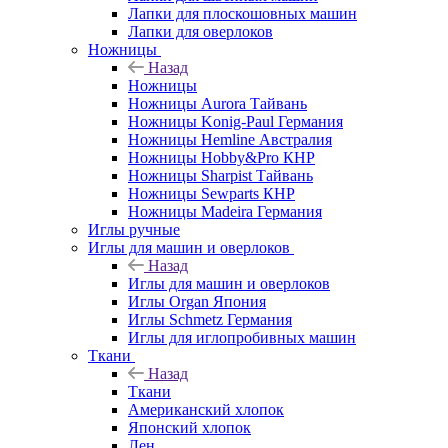
Лапки для плоскошовных машин
Лапки для оверлоков
Ножницы
Назад
Ножницы
Ножницы Aurora Тайвань
Ножницы Konig-Paul Германия
Ножницы Hemline Австралия
Ножницы Hobby&Pro КНР
Ножницы Sharpist Тайвань
Ножницы Sewparts КНР
Ножницы Madeira Германия
Иглы ручные
Иглы для машин и оверлоков
Назад
Иглы для машин и оверлоков
Иглы Organ Япония
Иглы Schmetz Германия
Иглы для иглопробивных машин
Ткани
Назад
Ткани
Американский хлопок
Японский хлопок
Лен