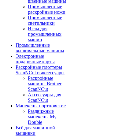
швейные машины
Промышленные
раскройные ножи
Промышленные
светильники
Иглы для
промышленных
машин
Промышленные
вышивальные машины
Электронные
подарочные карты
Раскройные плоттеры
ScanNCut и аксессуары
Раскройные
машины Brother
ScanNCut
Аксессуары для
ScanNCut
Манекены портновские
Раздвижные
манекены My
Double
Всё для машинной
вышивки