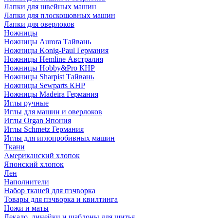
Лапки для швейных машин
Лапки для плоскошовных машин
Лапки для оверлоков
Ножницы
Ножницы Aurora Тайвань
Ножницы Konig-Paul Германия
Ножницы Hemline Австралия
Ножницы Hobby&Pro КНР
Ножницы Sharpist Тайвань
Ножницы Sewparts КНР
Ножницы Madeira Германия
Иглы ручные
Иглы для машин и оверлоков
Иглы Organ Япония
Иглы Schmetz Германия
Иглы для иглопробивных машин
Ткани
Американский хлопок
Японский хлопок
Лен
Наполнители
Набор тканей для пэчворка
Товары для пэчворка и квилтинга
Ножи и маты
Лекало, линейки и шаблоны для шитья