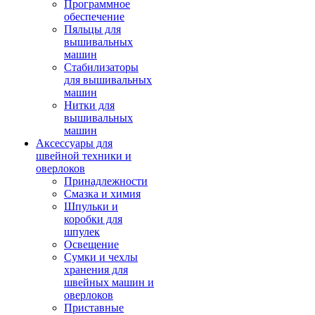
Программное
обеспечение
Пяльцы для
вышивальных
машин
Стабилизаторы
для вышивальных
машин
Нитки для
вышивальных
машин
Аксессуары для
швейной техники и
оверлоков
Принадлежности
Смазка и химия
Шпульки и
коробки для
шпулек
Освещение
Сумки и чехлы
хранения для
швейных машин и
оверлоков
Приставные