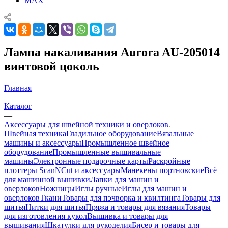
MAX
Лампа накаливания Aurora AU-205014
винтовой цоколь
Главная
—
Каталог
—
Аксессуары для швейной техники и оверлоков
Швейная техника
Гладильное оборудование
Вязальные
машины и аксессуары
Промышленное швейное
оборудование
Промышленные вышивальные
машины
Электронные подарочные карты
Раскройные
плоттеры ScanNCut и аксессуары
Манекены портновские
Всё
для машинной вышивки
Лапки для машин и
оверлоков
Ножницы
Иглы ручные
Иглы для машин и
оверлоков
Ткани
Товары для пэчворка и квилтинга
Товары для
шитья
Нитки для шитья
Пряжа и товары для вязания
Товары
для изготовления кукол
Вышивка и товары для
вышивания
Шкатулки для рукоделия
Бисер и товары для