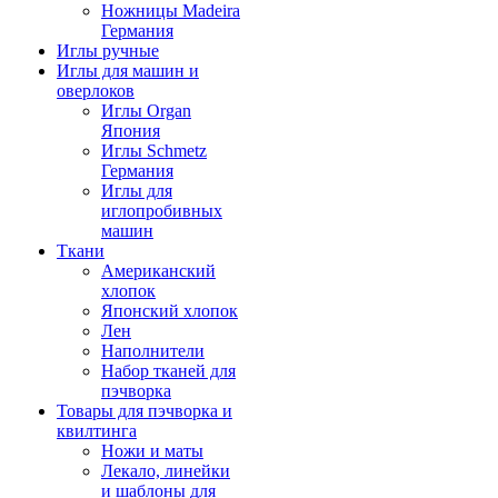
Ножницы Madeira
Германия
Иглы ручные
Иглы для машин и
оверлоков
Иглы Organ
Япония
Иглы Schmetz
Германия
Иглы для
иглопробивных
машин
Ткани
Американский
хлопок
Японский хлопок
Лен
Наполнители
Набор тканей для
пэчворка
Товары для пэчворка и
квилтинга
Ножи и маты
Лекало, линейки
и шаблоны для