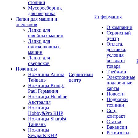
столики
Мусоросборник
для оверлока
Информация
Лапки для машин и
оверлоков
О компании
Лапки для
Сервисный
швейных машин
центр
Лапки для
Оплата,
плоскошовных
доставка,
машин
условия
Лапки для
возврата
оверлоков
товара
Ножницы
Трейд-ин
Ножницы Aurora
Сервисный
Электронные
Тайвань
центр
подарочные
Ножницы Konig-
карты
Paul Германия
Новости
Ножницы Hemline
Подборки
Австралия
техники
Ножницы
Соц.
Hobby&Pro КНР
контракт
Ножницы Sharpist
Статьи
Тайвань
Вакансии
Ножницы
Реквизиты
Sewparts КНР