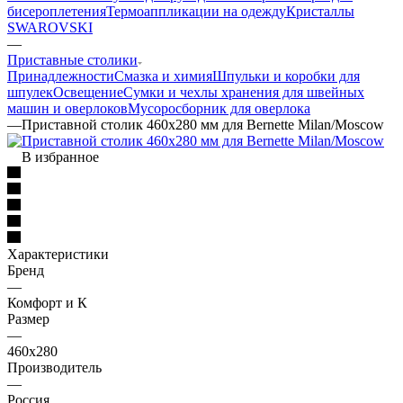
бисероплетения
Термоаппликации на одежду
Кристаллы
SWAROVSKI
—
Приставные столики
Принадлежности
Смазка и химия
Шпульки и коробки для
шпулек
Освещение
Сумки и чехлы хранения для швейных
машин и оверлоков
Мусоросборник для оверлока
—
Приставной столик 460х280 мм для Bernette Milan/Moscow
В избранное
Характеристики
Бренд
—
Комфорт и К
Размер
—
460х280
Производитель
—
Россия