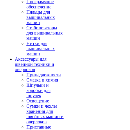
Программное
обеспечение
Пяльцы для
вышивальных
машин
Стабилизаторы
для вышивальных
машин
Нитки для
вышивальных
машин
Аксессуары для
швейной техники и
оверлоков
Принадлежности
Смазка и химия
Шпульки и
коробки для
шпулек
Освещение
Сумки и чехлы
хранения для
швейных машин и
оверлоков
Приставные