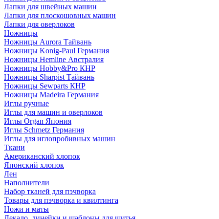
Лапки для швейных машин
Лапки для плоскошовных машин
Лапки для оверлоков
Ножницы
Ножницы Aurora Тайвань
Ножницы Konig-Paul Германия
Ножницы Hemline Австралия
Ножницы Hobby&Pro КНР
Ножницы Sharpist Тайвань
Ножницы Sewparts КНР
Ножницы Madeira Германия
Иглы ручные
Иглы для машин и оверлоков
Иглы Organ Япония
Иглы Schmetz Германия
Иглы для иглопробивных машин
Ткани
Американский хлопок
Японский хлопок
Лен
Наполнители
Набор тканей для пэчворка
Товары для пэчворка и квилтинга
Ножи и маты
Лекало, линейки и шаблоны для шитья