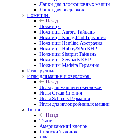
Лапки для плоскошовных машин
Лапки для оверлоков
Ножницы
Назад
Ножницы
Ножницы Aurora Тайвань
Ножницы Konig-Paul Германия
Ножницы Hemline Австралия
Ножницы Hobby&Pro КНР
Ножницы Sharpist Тайвань
Ножницы Sewparts КНР
Ножницы Madeira Германия
Иглы ручные
Иглы для машин и оверлоков
Назад
Иглы для машин и оверлоков
Иглы Organ Япония
Иглы Schmetz Германия
Иглы для иглопробивных машин
Ткани
Назад
Ткани
Американский хлопок
Японский хлопок
Лен