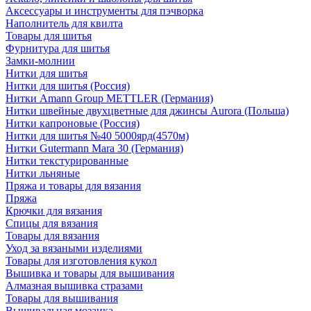
Аксессуары и инструменты для пэчворка
Наполнитель для квилта
Товары для шитья
Фурнитура для шитья
Замки-молнии
Нитки для шитья
Нитки для шитья (Россия)
Нитки Amann Group METTLER (Германия)
Нитки швейные двухцветные для джинсы Aurora (Польша)
Нитки капроновые (Россия)
Нитки для шитья №40 5000ярд(4570м)
Нитки Gutermann Mara 30 (Германия)
Нитки текстурированные
Нитки льняные
Пряжа и товары для вязания
Пряжа
Крючки для вязания
Спицы для вязания
Товары для вязания
Уход за вязаными изделиями
Товары для изготовления кукол
Вышивка и товары для вышивания
Алмазная вышивка стразами
Товары для вышивания
Вышивальная мозаика