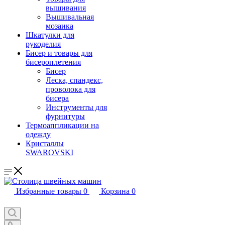
вышивания
Вышивальная
мозаика
Шкатулки для
рукоделия
Бисер и товары для
бисероплетения
Бисер
Леска, спандекс,
проволока для
бисера
Инструменты для
фурнитуры
Термоаппликации на
одежду
Кристаллы
SWAROVSKI
Избранные товары
0
Корзина
0