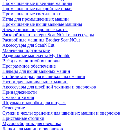
Промышленные швейные машины
Промышленные раскройные ножи
Промышленные светильники
Иглы для промышленных машин
Промышленные вышивальные машины
Электронные подарочные карты
Раскройные плоттеры ScanNCut и аксессуары
Раскройные машины Brother ScanNCut
Аксессуары для ScanNCut
Манекены портновские
Раздвижные манекены My Double
Всё для машинной вышивки
Программное обеспечение
Пяльцы для вышивальных машин
Стабилизаторы для вышивальных машин
Нитки для вышивальных машин
Аксессуары для швейной техники и оверлоков
Принадлежности
Смазка и химия
Шпульки и коробки для шпулек
Освещение
Сумки и чехлы хранения для швейных машин и оверлоков
Приставные столики
Мусоросборник для оверлока
Лапки для машин и оверлоков