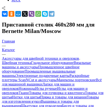
MAX
Приставной столик 460х280 мм для
Bernette Milan/Moscow
Главная
—
Каталог
—
Аксессуары для швейной техники и оверлоков
Швейная техника
Гладильное оборудование
Вязальные
машины и аксессуары
Промышленное швейное
оборудование
Промышленные вышивальные
машины
Электронные подарочные карты
Раскройные
плоттеры ScanNCut и аксессуары
Манекены портновские
Всё
для машинной вышивки
Лапки для машин и
оверлоков
Ножницы
Иглы ручные
Иглы для машин и
оверлоков
Ткани
Товары для пэчворка и квилтинга
Товары для
шитья
Нитки для шитья
Пряжа и товары для вязания
Товары
для изготовления кукол
Вышивка и товары для
вышивания
Шкатулки для рукоделия
Бисер и товары для