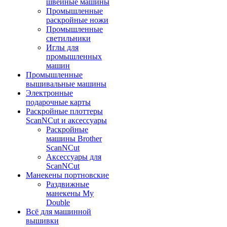
швейные машины
Промышленные
раскройные ножи
Промышленные
светильники
Иглы для
промышленных
машин
Промышленные
вышивальные машины
Электронные
подарочные карты
Раскройные плоттеры
ScanNCut и аксессуары
Раскройные
машины Brother
ScanNCut
Аксессуары для
ScanNCut
Манекены портновские
Раздвижные
манекены My
Double
Всё для машинной
вышивки