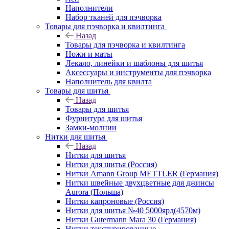
Наполнители
Набор тканей для пэчворка
Товары для пэчворка и квилтинга
Назад
Товары для пэчворка и квилтинга
Ножи и маты
Лекало, линейки и шаблоны для шитья
Аксессуары и инструменты для пэчворка
Наполнитель для квилта
Товары для шитья
Назад
Товары для шитья
Фурнитура для шитья
Замки-молнии
Нитки для шитья
Назад
Нитки для шитья
Нитки для шитья (Россия)
Нитки Amann Group METTLER (Германия)
Нитки швейные двухцветные для джинсы
Aurora (Польша)
Нитки капроновые (Россия)
Нитки для шитья №40 5000ярд(4570м)
Нитки Gutermann Mara 30 (Германия)
Нитки текстурированные