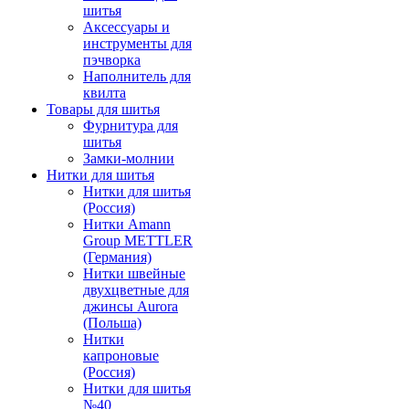
шитья
Аксессуары и
инструменты для
пэчворка
Наполнитель для
квилта
Товары для шитья
Фурнитура для
шитья
Замки-молнии
Нитки для шитья
Нитки для шитья
(Россия)
Нитки Amann
Group METTLER
(Германия)
Нитки швейные
двухцветные для
джинсы Aurora
(Польша)
Нитки
капроновые
(Россия)
Нитки для шитья
№40