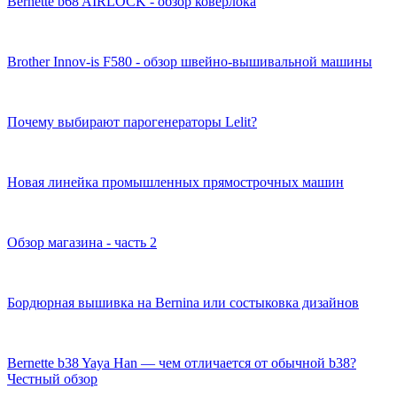
Bernette b68 AIRLOCK - обзор коверлока
Brother Innov-is F580 - обзор швейно-вышивальной машины
Почему выбирают парогенераторы Lelit?
Новая линейка промышленных прямострочных машин
Обзор магазина - часть 2
Бордюрная вышивка на Bernina или состыковка дизайнов
Bernette b38 Yaya Han — чем отличается от обычной b38?
Честный обзор