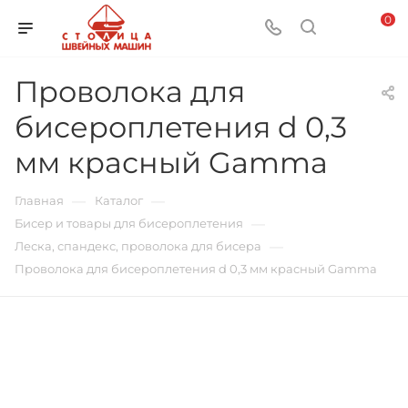
0
Проволока для
бисероплетения d 0,3
мм красный Gamma
—
—
Главная
Каталог
—
Бисер и товары для бисероплетения
—
Леска, спандекс, проволока для бисера
Проволока для бисероплетения d 0,3 мм красный Gamma