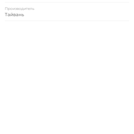
Производитель
Тайвань
Записаться на бесплатный
тест-драйв
Приглашаем сравнить
машины в работе, прежде чем
сделать свой выбор