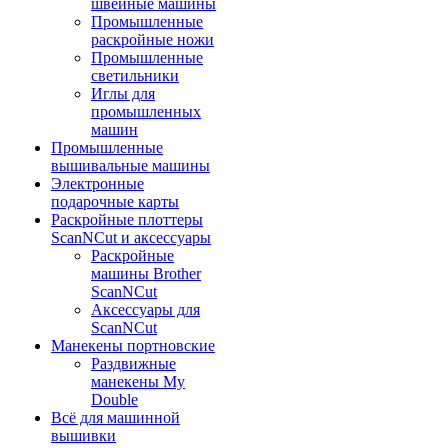
швейные машины
Промышленные
раскройные ножи
Промышленные
светильники
Иглы для
промышленных
машин
Промышленные
вышивальные машины
Электронные
подарочные карты
Раскройные плоттеры
ScanNCut и аксессуары
Раскройные
машины Brother
ScanNCut
Аксессуары для
ScanNCut
Манекены портновские
Раздвижные
манекены My
Double
Всё для машинной
вышивки