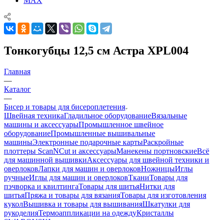
MAX
Тонкогубцы 12,5 см Астра XPL004
Главная
—
Каталог
—
Бисер и товары для бисероплетения
Швейная техника
Гладильное оборудование
Вязальные
машины и аксессуары
Промышленное швейное
оборудование
Промышленные вышивальные
машины
Электронные подарочные карты
Раскройные
плоттеры ScanNCut и аксессуары
Манекены портновские
Всё
для машинной вышивки
Аксессуары для швейной техники и
оверлоков
Лапки для машин и оверлоков
Ножницы
Иглы
ручные
Иглы для машин и оверлоков
Ткани
Товары для
пэчворка и квилтинга
Товары для шитья
Нитки для
шитья
Пряжа и товары для вязания
Товары для изготовления
кукол
Вышивка и товары для вышивания
Шкатулки для
рукоделия
Термоаппликации на одежду
Кристаллы