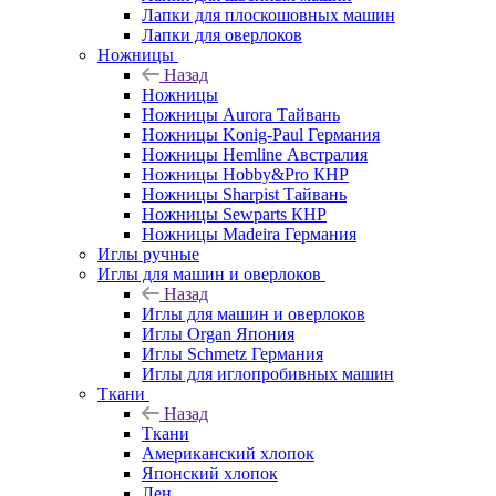
Лапки для плоскошовных машин
Лапки для оверлоков
Ножницы
Назад
Ножницы
Ножницы Aurora Тайвань
Ножницы Konig-Paul Германия
Ножницы Hemline Австралия
Ножницы Hobby&Pro КНР
Ножницы Sharpist Тайвань
Ножницы Sewparts КНР
Ножницы Madeira Германия
Иглы ручные
Иглы для машин и оверлоков
Назад
Иглы для машин и оверлоков
Иглы Organ Япония
Иглы Schmetz Германия
Иглы для иглопробивных машин
Ткани
Назад
Ткани
Американский хлопок
Японский хлопок
Лен