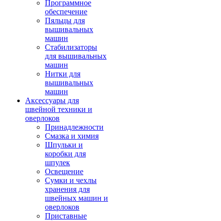
Программное
обеспечение
Пяльцы для
вышивальных
машин
Стабилизаторы
для вышивальных
машин
Нитки для
вышивальных
машин
Аксессуары для
швейной техники и
оверлоков
Принадлежности
Смазка и химия
Шпульки и
коробки для
шпулек
Освещение
Сумки и чехлы
хранения для
швейных машин и
оверлоков
Приставные