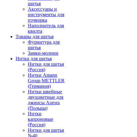
шитья
Аксессуары и
инструменты для
пэчворка
Наполнитель для
квилта
Товары для шитья
Фурнитура для
шитья
Замки-молнии
Нитки для шитья
Нитки для шитья
(Россия)
Нитки Amann
Group METTLER
(Германия)
Нитки швейные
двухцветные для
джинсы Aurora
(Польша)
Нитки
капроновые
(Россия)
Нитки для шитья
№40