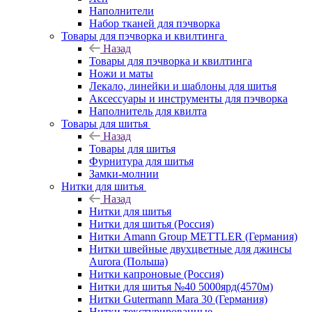
Наполнители
Набор тканей для пэчворка
Товары для пэчворка и квилтинга
Назад
Товары для пэчворка и квилтинга
Ножи и маты
Лекало, линейки и шаблоны для шитья
Аксессуары и инструменты для пэчворка
Наполнитель для квилта
Товары для шитья
Назад
Товары для шитья
Фурнитура для шитья
Замки-молнии
Нитки для шитья
Назад
Нитки для шитья
Нитки для шитья (Россия)
Нитки Amann Group METTLER (Германия)
Нитки швейные двухцветные для джинсы
Aurora (Польша)
Нитки капроновые (Россия)
Нитки для шитья №40 5000ярд(4570м)
Нитки Gutermann Mara 30 (Германия)
Нитки текстурированные