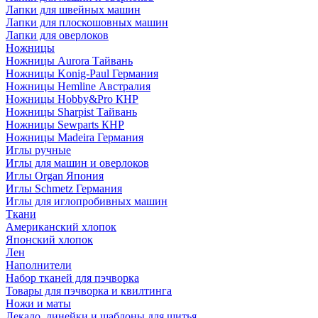
Лапки для швейных машин
Лапки для плоскошовных машин
Лапки для оверлоков
Ножницы
Ножницы Aurora Тайвань
Ножницы Konig-Paul Германия
Ножницы Hemline Австралия
Ножницы Hobby&Pro КНР
Ножницы Sharpist Тайвань
Ножницы Sewparts КНР
Ножницы Madeira Германия
Иглы ручные
Иглы для машин и оверлоков
Иглы Organ Япония
Иглы Schmetz Германия
Иглы для иглопробивных машин
Ткани
Американский хлопок
Японский хлопок
Лен
Наполнители
Набор тканей для пэчворка
Товары для пэчворка и квилтинга
Ножи и маты
Лекало, линейки и шаблоны для шитья