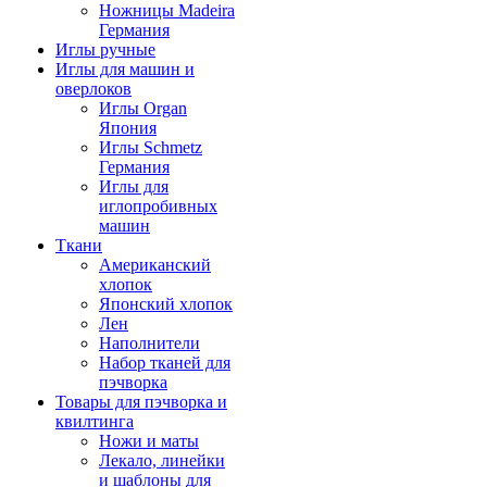
Ножницы Madeira
Германия
Иглы ручные
Иглы для машин и
оверлоков
Иглы Organ
Япония
Иглы Schmetz
Германия
Иглы для
иглопробивных
машин
Ткани
Американский
хлопок
Японский хлопок
Лен
Наполнители
Набор тканей для
пэчворка
Товары для пэчворка и
квилтинга
Ножи и маты
Лекало, линейки
и шаблоны для