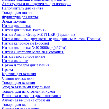
Аксессуары и инструменты для пэчворка
Наполнитель для квилта
Товары для шитья
Фурнитура для шитья
Замки-молнии
Нитки для шитья
Нитки для шитья (Россия)
Нитки Amann Group METTLER (Германия)
Нитки швейные двухцветные для джинсы Aurora (Польша)
Нитки капроновые (Россия)
Нитки для шитья №40 5000ярд(4570м)
Нитки Gutermann Mara 30 (Германия)
Нитки текстурированные
Нитки льняные
Пряжа и товары для вязания
Пряжа
Крючки для вязания
Спицы для вязания
Товары для вязания
Уход за вязаными изделиями
Товары для изготовления кукол
Вышивка и товары для вышивания
Алмазная вышивка стразами
Товары для вышивания
Вышивальная мозаика