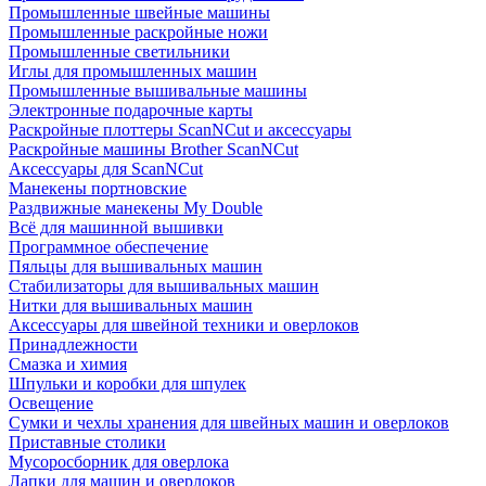
Промышленные швейные машины
Промышленные раскройные ножи
Промышленные светильники
Иглы для промышленных машин
Промышленные вышивальные машины
Электронные подарочные карты
Раскройные плоттеры ScanNCut и аксессуары
Раскройные машины Brother ScanNCut
Аксессуары для ScanNCut
Манекены портновские
Раздвижные манекены My Double
Всё для машинной вышивки
Программное обеспечение
Пяльцы для вышивальных машин
Стабилизаторы для вышивальных машин
Нитки для вышивальных машин
Аксессуары для швейной техники и оверлоков
Принадлежности
Смазка и химия
Шпульки и коробки для шпулек
Освещение
Сумки и чехлы хранения для швейных машин и оверлоков
Приставные столики
Мусоросборник для оверлока
Лапки для машин и оверлоков