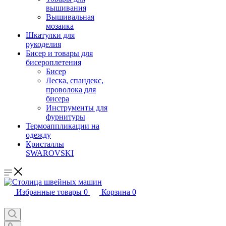
вышивания
Вышивальная
мозаика
Шкатулки для
рукоделия
Бисер и товары для
бисероплетения
Бисер
Леска, спандекс,
проволока для
бисера
Инструменты для
фурнитуры
Термоаппликации на
одежду
Кристаллы
SWAROVSKI
Избранные товары
0
Корзина
0