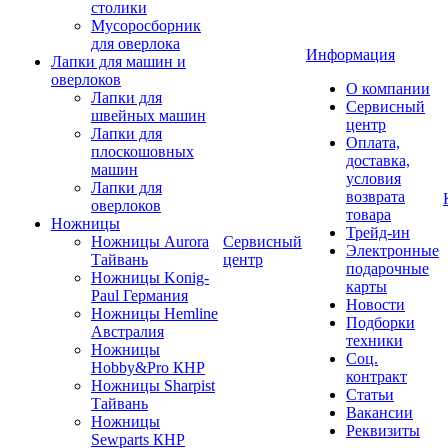
столики
Мусоросборник
для оверлока
Информация
Лапки для машин и
оверлоков
О компании
Лапки для
Сервисный
швейных машин
центр
Лапки для
Оплата,
плоскошовных
доставка,
машин
условия
Лапки для
возврата
оверлоков
товара
Ножницы
Трейд-ин
Ножницы Aurora
Сервисный
Электронные
Тайвань
центр
подарочные
Ножницы Konig-
карты
Paul Германия
Новости
Ножницы Hemline
Подборки
Австралия
техники
Ножницы
Соц.
Hobby&Pro КНР
контракт
Ножницы Sharpist
Статьи
Тайвань
Вакансии
Ножницы
Реквизиты
Sewparts КНР