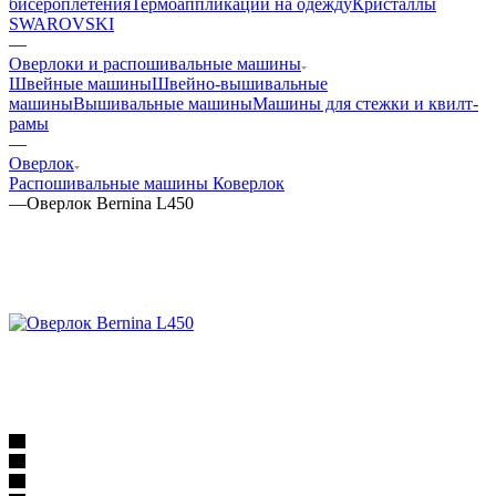
бисероплетения
Термоаппликации на одежду
Кристаллы
SWAROVSKI
—
Оверлоки и распошивальные машины
Швейные машины
Швейно-вышивальные
машины
Вышивальные машины
Машины для стежки и квилт-
рамы
—
Оверлок
Распошивальные машины
Коверлок
—
Оверлок Bernina L450