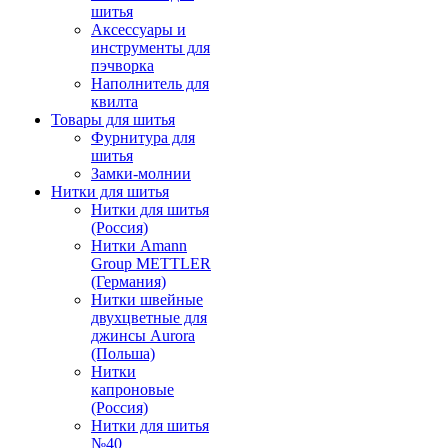
шитья
Аксессуары и
инструменты для
пэчворка
Наполнитель для
квилта
Товары для шитья
Фурнитура для
шитья
Замки-молнии
Нитки для шитья
Нитки для шитья
(Россия)
Нитки Amann
Group METTLER
(Германия)
Нитки швейные
двухцветные для
джинсы Aurora
(Польша)
Нитки
капроновые
(Россия)
Нитки для шитья
№40