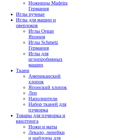
Ножницы Madeira
Германия
Иглы ручные
Иглы для машин и
оверлоков
Иглы Organ
Япония
Иглы Schmetz
Германия
Иглы для
иглопробивных
машин
Ткани
Американский
хлопок
Японский хлопок
Лен
Наполнители
Набор тканей для
пэчворка
Товары для пэчворка и
квилтинга
Ножи и маты
Лекало, линейки
и шаблоны для