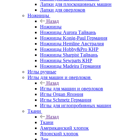
Лапки для плоскошовных машин
Лапки для оверлоков
Ножницы
Назад
Ножницы
Ножницы Aurora Тайвань
Ножницы Konig-Paul Германия
Ножницы Hemline Австралия
Ножницы Hobby&Pro КНР
Ножницы Sharpist Тайвань
Ножницы Sewparts КНР
Ножницы Madeira Германия
Иглы ручные
Иглы для машин и оверлоков
Назад
Иглы для машин и оверлоков
Иглы Organ Япония
Иглы Schmetz Германия
Иглы для иглопробивных машин
Ткани
Назад
Ткани
Американский хлопок
Японский хлопок
Лен