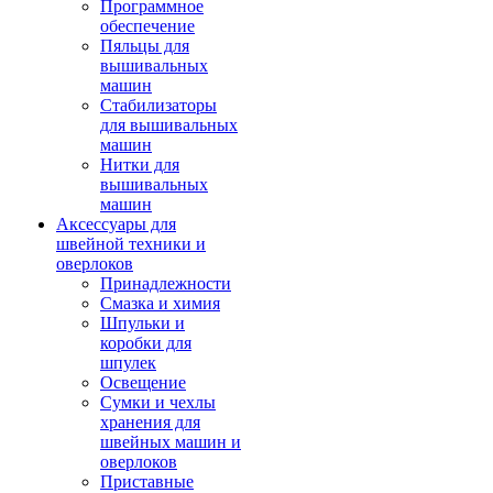
Программное
обеспечение
Пяльцы для
вышивальных
машин
Стабилизаторы
для вышивальных
машин
Нитки для
вышивальных
машин
Аксессуары для
швейной техники и
оверлоков
Принадлежности
Смазка и химия
Шпульки и
коробки для
шпулек
Освещение
Сумки и чехлы
хранения для
швейных машин и
оверлоков
Приставные