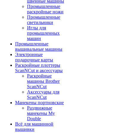
швейные машины
Промышленные
раскройные ножи
Промышленные
светильники
Иглы для
промышленных
машин
Промышленные
вышивальные машины
Электронные
подарочные карты
Раскройные плоттеры
ScanNCut и аксессуары
Раскройные
машины Brother
ScanNCut
Аксессуары для
ScanNCut
Манекены портновские
Раздвижные
манекены My
Double
Всё для машинной
вышивки