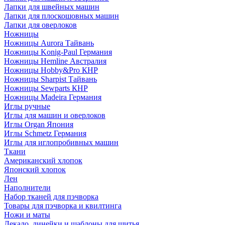
Лапки для швейных машин
Лапки для плоскошовных машин
Лапки для оверлоков
Ножницы
Ножницы Aurora Тайвань
Ножницы Konig-Paul Германия
Ножницы Hemline Австралия
Ножницы Hobby&Pro КНР
Ножницы Sharpist Тайвань
Ножницы Sewparts КНР
Ножницы Madeira Германия
Иглы ручные
Иглы для машин и оверлоков
Иглы Organ Япония
Иглы Schmetz Германия
Иглы для иглопробивных машин
Ткани
Американский хлопок
Японский хлопок
Лен
Наполнители
Набор тканей для пэчворка
Товары для пэчворка и квилтинга
Ножи и маты
Лекало, линейки и шаблоны для шитья