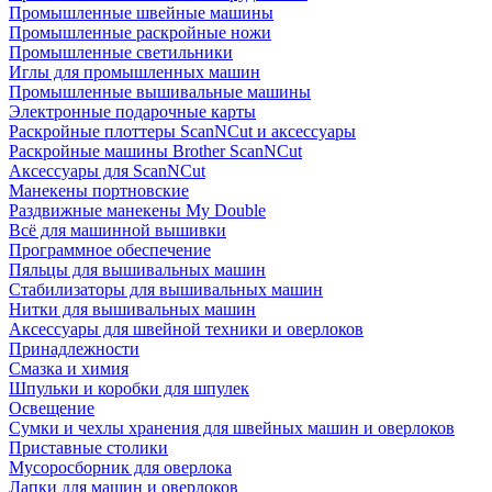
Промышленные швейные машины
Промышленные раскройные ножи
Промышленные светильники
Иглы для промышленных машин
Промышленные вышивальные машины
Электронные подарочные карты
Раскройные плоттеры ScanNCut и аксессуары
Раскройные машины Brother ScanNCut
Аксессуары для ScanNCut
Манекены портновские
Раздвижные манекены My Double
Всё для машинной вышивки
Программное обеспечение
Пяльцы для вышивальных машин
Стабилизаторы для вышивальных машин
Нитки для вышивальных машин
Аксессуары для швейной техники и оверлоков
Принадлежности
Смазка и химия
Шпульки и коробки для шпулек
Освещение
Сумки и чехлы хранения для швейных машин и оверлоков
Приставные столики
Мусоросборник для оверлока
Лапки для машин и оверлоков