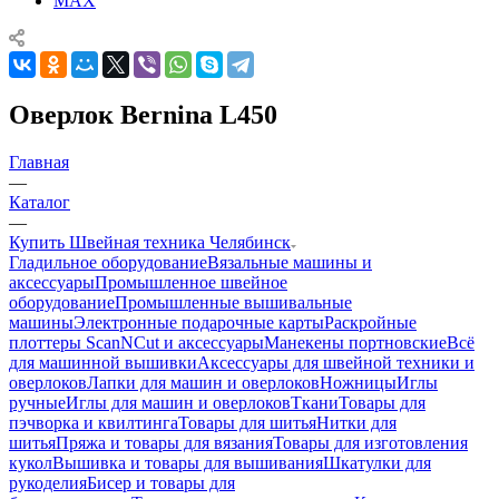
MAX
Оверлок Bernina L450
Главная
—
Каталог
—
Купить Швейная техника Челябинск
Гладильное оборудование
Вязальные машины и
аксессуары
Промышленное швейное
оборудование
Промышленные вышивальные
машины
Электронные подарочные карты
Раскройные
плоттеры ScanNCut и аксессуары
Манекены портновские
Всё
для машинной вышивки
Аксессуары для швейной техники и
оверлоков
Лапки для машин и оверлоков
Ножницы
Иглы
ручные
Иглы для машин и оверлоков
Ткани
Товары для
пэчворка и квилтинга
Товары для шитья
Нитки для
шитья
Пряжа и товары для вязания
Товары для изготовления
кукол
Вышивка и товары для вышивания
Шкатулки для
рукоделия
Бисер и товары для