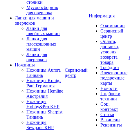
столики
Мусоросборник
для оверлока
Информация
Лапки для машин и
оверлоков
О компании
Лапки для
Сервисный
швейных машин
центр
Лапки для
Оплата,
плоскошовных
доставка,
машин
условия
Лапки для
возврата
оверлоков
товара
Ножницы
Трейд-ин
Ножницы Aurora
Сервисный
Электронные
Тайвань
центр
подарочные
Ножницы Konig-
карты
Paul Германия
Новости
Ножницы Hemline
Подборки
Австралия
техники
Ножницы
Соц.
Hobby&Pro КНР
контракт
Ножницы Sharpist
Статьи
Тайвань
Вакансии
Ножницы
Реквизиты
Sewparts КНР