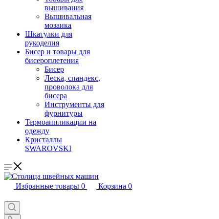
вышивания
Вышивальная
мозаика
Шкатулки для
рукоделия
Бисер и товары для
бисероплетения
Бисер
Леска, спандекс,
проволока для
бисера
Инструменты для
фурнитуры
Термоаппликации на
одежду
Кристаллы
SWAROVSKI
Избранные товары
0
Корзина
0