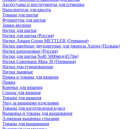
Аксессуары и инструменты для пэчворка
Наполнитель для квилта
Товары для шитья
Фурнитура для шитья
Замки-молнии
Нитки для шитья
Нитки для шитья (Россия)
Нитки Amann Group METTLER (Германия)
Нитки швейные двухцветные для джинсы Aurora (Польша)
Нитки капроновые (Россия)
Нитки для шитья №40 5000ярд(4570м)
Нитки Gutermann Mara 30 (Германия)
Нитки текстурированные
Нитки льняные
Пряжа и товары для вязания
Пряжа
Крючки для вязания
Спицы для вязания
Товары для вязания
Уход за вязаными изделиями
Товары для изготовления кукол
Вышивка и товары для вышивания
Алмазная вышивка стразами
Товары для вышивания
Вышивальная мозаика