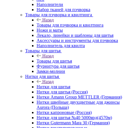
Наполнители
Набор тканей для пэчворка
Товары для пэчворка и квилтинга
Назад
Товары для пэчворка и квилтинга
Ножи и маты
Лекало, линейки и шаблоны для шитья
Аксессуары и инструменты для пэчворка
Наполнитель для квилта
Товары для шитья
Назад
Товары для шитья
Фурнитура для шитья
Замки-молнии
Нитки для шитья
Назад
Нитки для шитья
Нитки для шитья (Россия)
Нитки Amann Group METTLER (Германия)
Нитки швейные двухцветные для джинсы
Aurora (Польша)
Нитки капроновые (Россия)
Нитки для шитья №40 5000ярд(4570м)
Нитки Gutermann Mara 30 (Германия)
Нитки текстурированные