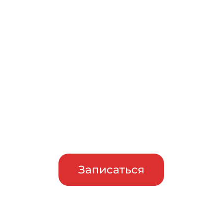
Записаться на бесплатный
тест-драйв
Приглашаем сравнить
машины в работе, прежде чем
сделать свой выбор
Записаться