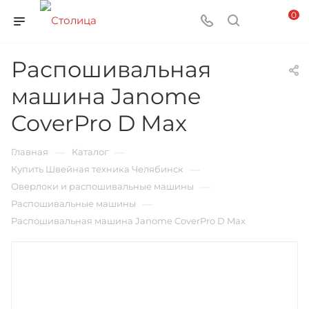
0
Распошивальная
машина Janome
CoverPro D Max
—
—
Главная
Каталог
—
Купить Швейная техника Челябинск
—
Оверлоки и распошивальные машины
—
Распошивальные машины
Распошивальная машина Janome CoverPro D Max