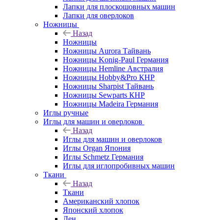
Лапки для плоскошовных машин
Лапки для оверлоков
Ножницы
Назад
Ножницы
Ножницы Aurora Тайвань
Ножницы Konig-Paul Германия
Ножницы Hemline Австралия
Ножницы Hobby&Pro КНР
Ножницы Sharpist Тайвань
Ножницы Sewparts КНР
Ножницы Madeira Германия
Иглы ручные
Иглы для машин и оверлоков
Назад
Иглы для машин и оверлоков
Иглы Organ Япония
Иглы Schmetz Германия
Иглы для иглопробивных машин
Ткани
Назад
Ткани
Американский хлопок
Японский хлопок
Лен