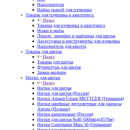
Наполнители
Набор тканей для пэчворка
Товары для пэчворка и квилтинга
Назад
Товары для пэчворка и квилтинга
Ножи и маты
Лекало, линейки и шаблоны для шитья
Аксессуары и инструменты для пэчворка
Наполнитель для квилта
Товары для шитья
Назад
Товары для шитья
Фурнитура для шитья
Замки-молнии
Нитки для шитья
Назад
Нитки для шитья
Нитки для шитья (Россия)
Нитки Amann Group METTLER (Германия)
Нитки швейные двухцветные для джинсы
Aurora (Польша)
Нитки капроновые (Россия)
Нитки для шитья №40 5000ярд(4570м)
Нитки Gutermann Mara 30 (Германия)
Нитки текстурированные