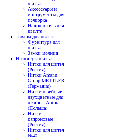
шитья
Аксессуары и
инструменты для
пэчворка
Наполнитель для
квилта
Товары для шитья
Фурнитура для
шитья
Замки-молнии
Нитки для шитья
Нитки для шитья
(Россия)
Нитки Amann
Group METTLER
(Германия)
Нитки швейные
двухцветные для
джинсы Aurora
(Польша)
Нитки
капроновые
(Россия)
Нитки для шитья
№40