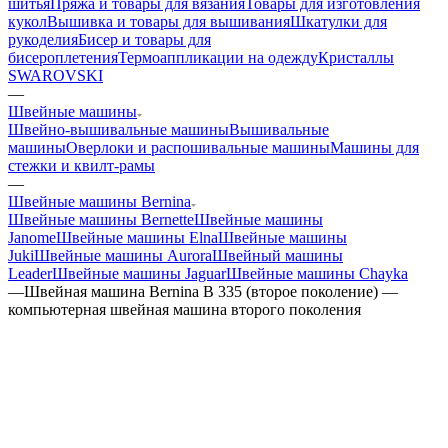
шитья
Пряжа и товары для вязания
Товары для изготовления
кукол
Вышивка и товары для вышивания
Шкатулки для
рукоделия
Бисер и товары для
бисероплетения
Термоаппликации на одежду
Кристаллы
SWAROVSKI
—
Швейные машины
Швейно-вышивальные машины
Вышивальные
машины
Оверлоки и распошивальные машины
Машины для
стежки и квилт-рамы
—
Швейные машины Bernina
Швейные машины Bernette
Швейные машины
Janome
Швейные машины Elna
Швейные машины
Juki
Швейные машины Aurora
Швейный машины
Leader
Швейные машины Jaguar
Швейные машины Chayka
—
Швейная машина Bernina B 335 (второе поколение) —
компьютерная швейная машина второго поколения