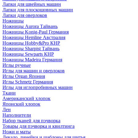
Лапки для швейных машин
Лапки для плоскошовных машин
Лапки для оверлоков
Ножницы
Ножницы Aurora Тайвань
Ножницы Konig-Paul Германия
Ножницы Hemline Австралия
Ножницы Hobby&Pro КНР
Ножницы Sharpist Тайвань
Ножницы Sewparts КНР
Ножницы Madeira Германия
Иглы ручные
Иглы для машин и оверлоков
Иглы Organ Япония
Иглы Schmetz Германия
Иглы для иглопробивных машин
Ткани
Американский хлопок
Японский хлопок
Лен
Наполнители
Набор тканей для пэчворка
Товары для пэчворка и квилтинга
Ножи и маты
Лекало, линейки и шаблоны для шитья