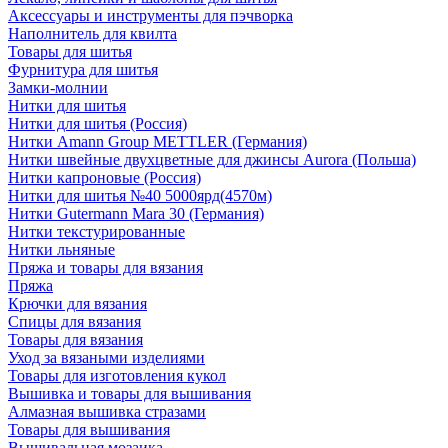
Аксессуары и инструменты для пэчворка
Наполнитель для квилта
Товары для шитья
Фурнитура для шитья
Замки-молнии
Нитки для шитья
Нитки для шитья (Россия)
Нитки Amann Group METTLER (Германия)
Нитки швейные двухцветные для джинсы Aurora (Польша)
Нитки капроновые (Россия)
Нитки для шитья №40 5000ярд(4570м)
Нитки Gutermann Mara 30 (Германия)
Нитки текстурированные
Нитки льняные
Пряжа и товары для вязания
Пряжа
Крючки для вязания
Спицы для вязания
Товары для вязания
Уход за вязаными изделиями
Товары для изготовления кукол
Вышивка и товары для вышивания
Алмазная вышивка стразами
Товары для вышивания
Вышивальная мозаика