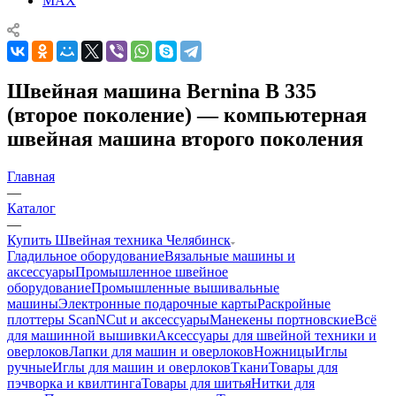
MAX
Швейная машина Bernina B 335
(второе поколение) — компьютерная
швейная машина второго поколения
Главная
—
Каталог
—
Купить Швейная техника Челябинск
Гладильное оборудование
Вязальные машины и
аксессуары
Промышленное швейное
оборудование
Промышленные вышивальные
машины
Электронные подарочные карты
Раскройные
плоттеры ScanNCut и аксессуары
Манекены портновские
Всё
для машинной вышивки
Аксессуары для швейной техники и
оверлоков
Лапки для машин и оверлоков
Ножницы
Иглы
ручные
Иглы для машин и оверлоков
Ткани
Товары для
пэчворка и квилтинга
Товары для шитья
Нитки для