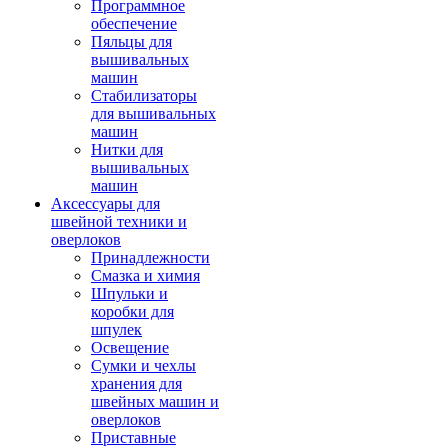
Программное
обеспечение
Пяльцы для
вышивальных
машин
Стабилизаторы
для вышивальных
машин
Нитки для
вышивальных
машин
Аксессуары для
швейной техники и
оверлоков
Принадлежности
Смазка и химия
Шпульки и
коробки для
шпулек
Освещение
Сумки и чехлы
хранения для
швейных машин и
оверлоков
Приставные