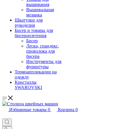
вышивания
Вышивальная
мозаика
Шкатулки для
рукоделия
Бисер и товары для
бисероплетения
Бисер
Леска, спандекс,
проволока для
бисера
Инструменты для
фурнитуры
Термоаппликации на
одежду
Кристаллы
SWAROVSKI
Избранные товары
0
Корзина
0