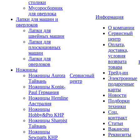
столики
Мусоросборник
для оверлока
Информация
Лапки для машин и
оверлоков
О компании
Лапки для
Сервисный
швейных машин
центр
Лапки для
Оплата,
плоскошовных
доставка,
машин
условия
Лапки для
возврата
оверлоков
товара
Ножницы
Трейд-ин
Ножницы Aurora
Сервисный
Электронные
Тайвань
центр
подарочные
Ножницы Konig-
карты
Paul Германия
Новости
Ножницы Hemline
Подборки
Австралия
техники
Ножницы
Соц.
Hobby&Pro КНР
контракт
Ножницы Sharpist
Статьи
Тайвань
Вакансии
Ножницы
Реквизиты
Sewparts КНР