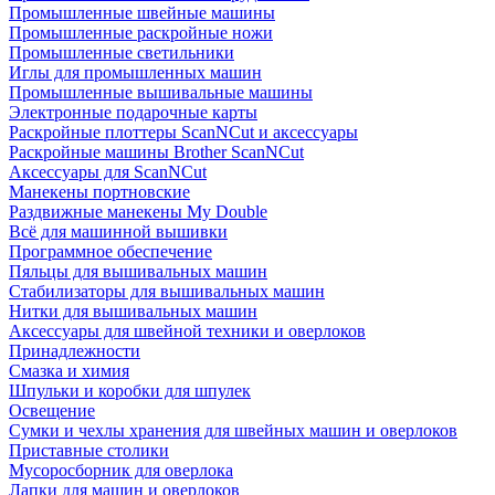
Промышленные швейные машины
Промышленные раскройные ножи
Промышленные светильники
Иглы для промышленных машин
Промышленные вышивальные машины
Электронные подарочные карты
Раскройные плоттеры ScanNCut и аксессуары
Раскройные машины Brother ScanNCut
Аксессуары для ScanNCut
Манекены портновские
Раздвижные манекены My Double
Всё для машинной вышивки
Программное обеспечение
Пяльцы для вышивальных машин
Стабилизаторы для вышивальных машин
Нитки для вышивальных машин
Аксессуары для швейной техники и оверлоков
Принадлежности
Смазка и химия
Шпульки и коробки для шпулек
Освещение
Сумки и чехлы хранения для швейных машин и оверлоков
Приставные столики
Мусоросборник для оверлока
Лапки для машин и оверлоков