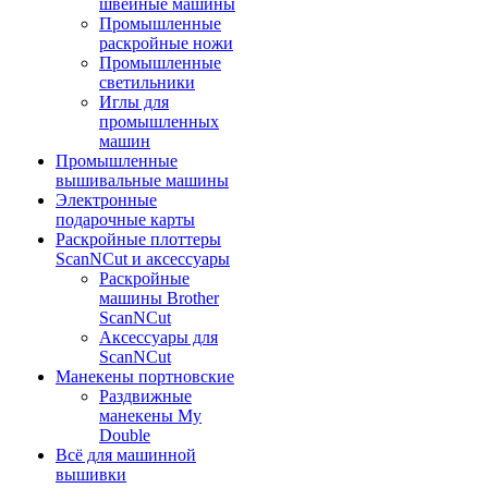
швейные машины
Промышленные
раскройные ножи
Промышленные
светильники
Иглы для
промышленных
машин
Промышленные
вышивальные машины
Электронные
подарочные карты
Раскройные плоттеры
ScanNCut и аксессуары
Раскройные
машины Brother
ScanNCut
Аксессуары для
ScanNCut
Манекены портновские
Раздвижные
манекены My
Double
Всё для машинной
вышивки