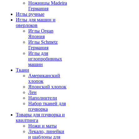
Ножницы Madeira
Германия
Иглы ручные
Иглы для машин и
оверлоков
Иглы Organ
Япония
Иглы Schmetz
Германия
Иглы для
иглопробивных
машин
Ткани
Американский
хлопок
Японский хлопок
Лен
Наполнители
Набор тканей для
пэчворка
Товары для пэчворка и
квилтинга
Ножи и маты
Лекало, линейки
и шаблоны для