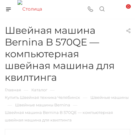
0
Швейная машина
Bernina B 570QE —
компьютерная
швейная машина для
квилтинга
—
—
Главная
Каталог
—
Купить Швейная техника Челябинск
Швейные машины
—
—
Швейные машины Bernina
Швейная машина Bernina B 570QE — компьютерная
швейная машина для квилтинга