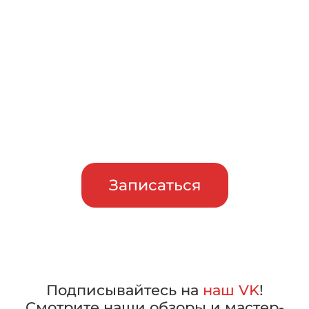
Записаться на бесплатный
тест-драйв
Приглашаем сравнить
машины в работе, прежде чем
сделать свой выбор
Записаться
Подписывайтесь на
наш VK
!
Смотрите наши обзоры и мастер-