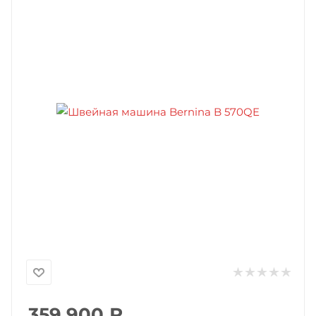
359 900
₽