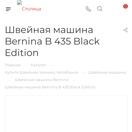
0
Швейная машина
Bernina B 435 Black
Edition
—
—
Главная
Каталог
—
Купить Швейная техника Челябинск
Швейные машины
—
—
Швейные машины Bernina
Швейная машина Bernina B 435 Black Edition