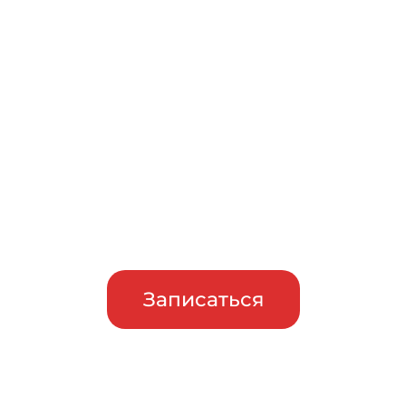
Записаться на бесплатный
тест-драйв
Приглашаем сравнить
машины в работе, прежде чем
сделать свой выбор
Записаться