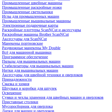
Промышленные швейные машины
Промышленные раскройные ножи
Промышленные светильники
Иглы для промышленных машин
Промышленные вышивальные машины
Электронные подарочные карты
Раскройные плоттеры ScanNCut и аксессуары
Раскройные машины Brother ScanNCut
Аксессуары для ScanNCut
Манекены портновские
Раздвижные манекены My Double
Всё для машинной вышивки
Программное обеспечение
Пяльцы для вышивальных машин
Стабилизаторы для вышивальных машин
Нитки для вышивальных машин
Аксессуары для швейной техники и оверлоков
Принадлежности
Смазка и химия
Шпульки и коробки для шпулек
Освещение
Сумки и чехлы хранения для швейных машин и оверлоков
Приставные столики
Мусоросборник для оверлока
Лапки для машин и оверлоков