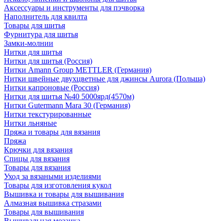
Аксессуары и инструменты для пэчворка
Наполнитель для квилта
Товары для шитья
Фурнитура для шитья
Замки-молнии
Нитки для шитья
Нитки для шитья (Россия)
Нитки Amann Group METTLER (Германия)
Нитки швейные двухцветные для джинсы Aurora (Польша)
Нитки капроновые (Россия)
Нитки для шитья №40 5000ярд(4570м)
Нитки Gutermann Mara 30 (Германия)
Нитки текстурированные
Нитки льняные
Пряжа и товары для вязания
Пряжа
Крючки для вязания
Спицы для вязания
Товары для вязания
Уход за вязаными изделиями
Товары для изготовления кукол
Вышивка и товары для вышивания
Алмазная вышивка стразами
Товары для вышивания
Вышивальная мозаика