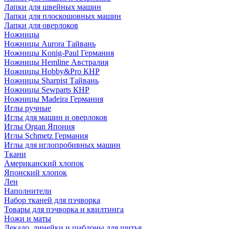
Лапки для швейных машин
Лапки для плоскошовных машин
Лапки для оверлоков
Ножницы
Ножницы Aurora Тайвань
Ножницы Konig-Paul Германия
Ножницы Hemline Австралия
Ножницы Hobby&Pro КНР
Ножницы Sharpist Тайвань
Ножницы Sewparts КНР
Ножницы Madeira Германия
Иглы ручные
Иглы для машин и оверлоков
Иглы Organ Япония
Иглы Schmetz Германия
Иглы для иглопробивных машин
Ткани
Американский хлопок
Японский хлопок
Лен
Наполнители
Набор тканей для пэчворка
Товары для пэчворка и квилтинга
Ножи и маты
Лекало, линейки и шаблоны для шитья