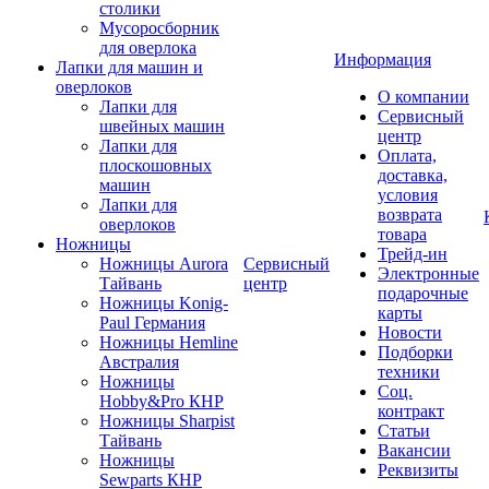
столики
Мусоросборник
для оверлока
Информация
Лапки для машин и
оверлоков
О компании
Лапки для
Сервисный
швейных машин
центр
Лапки для
Оплата,
плоскошовных
доставка,
машин
условия
Лапки для
возврата
оверлоков
товара
Ножницы
Трейд-ин
Ножницы Aurora
Сервисный
Электронные
Тайвань
центр
подарочные
Ножницы Konig-
карты
Paul Германия
Новости
Ножницы Hemline
Подборки
Австралия
техники
Ножницы
Соц.
Hobby&Pro КНР
контракт
Ножницы Sharpist
Статьи
Тайвань
Вакансии
Ножницы
Реквизиты
Sewparts КНР