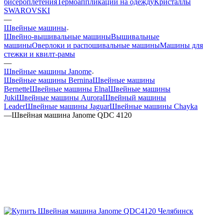
бисероплетения
Термоаппликации на одежду
Кристаллы
SWAROVSKI
—
Швейные машины
Швейно-вышивальные машины
Вышивальные
машины
Оверлоки и распошивальные машины
Машины для
стежки и квилт-рамы
—
Швейные машины Janome
Швейные машины Bernina
Швейные машины
Bernette
Швейные машины Elna
Швейные машины
Juki
Швейные машины Aurora
Швейный машины
Leader
Швейные машины Jaguar
Швейные машины Chayka
—
Швейная машина Janome QDC 4120