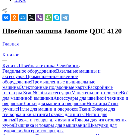
MAX
Швейная машина Janome QDC 4120
Главная
—
Каталог
—
Купить Швейная техника Челябинск
Гладильное оборудование
Вязальные машины и
аксессуары
Промышленное швейное
оборудование
Промышленные вышивальные
машины
Электронные подарочные карты
Раскройные
плоттеры ScanNCut и аксессуары
Манекены портновские
Всё
для машинной вышивки
Аксессуары для швейной техники и
оверлоков
Лапки для машин и оверлоков
Ножницы
Иглы
ручные
Иглы для машин и оверлоков
Ткани
Товары для
пэчворка и квилтинга
Товары для шитья
Нитки для
шитья
Пряжа и товары для вязания
Товары для изготовления
кукол
Вышивка и товары для вышивания
Шкатулки для
рукоделия
Бисер и товары для