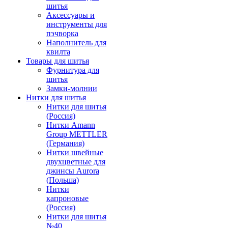
шитья
Аксессуары и
инструменты для
пэчворка
Наполнитель для
квилта
Товары для шитья
Фурнитура для
шитья
Замки-молнии
Нитки для шитья
Нитки для шитья
(Россия)
Нитки Amann
Group METTLER
(Германия)
Нитки швейные
двухцветные для
джинсы Aurora
(Польша)
Нитки
капроновые
(Россия)
Нитки для шитья
№40