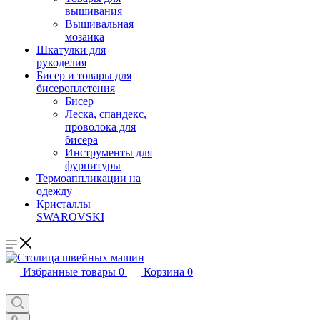
вышивания
Вышивальная
мозаика
Шкатулки для
рукоделия
Бисер и товары для
бисероплетения
Бисер
Леска, спандекс,
проволока для
бисера
Инструменты для
фурнитуры
Термоаппликации на
одежду
Кристаллы
SWAROVSKI
Избранные товары
0
Корзина
0