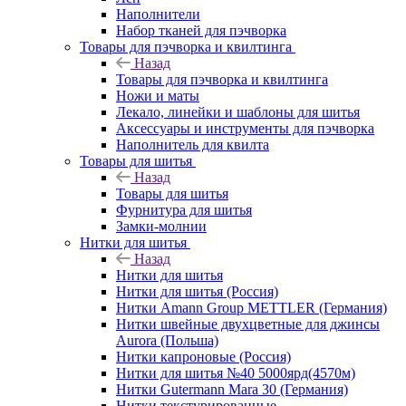
Наполнители
Набор тканей для пэчворка
Товары для пэчворка и квилтинга
Назад
Товары для пэчворка и квилтинга
Ножи и маты
Лекало, линейки и шаблоны для шитья
Аксессуары и инструменты для пэчворка
Наполнитель для квилта
Товары для шитья
Назад
Товары для шитья
Фурнитура для шитья
Замки-молнии
Нитки для шитья
Назад
Нитки для шитья
Нитки для шитья (Россия)
Нитки Amann Group METTLER (Германия)
Нитки швейные двухцветные для джинсы
Aurora (Польша)
Нитки капроновые (Россия)
Нитки для шитья №40 5000ярд(4570м)
Нитки Gutermann Mara 30 (Германия)
Нитки текстурированные