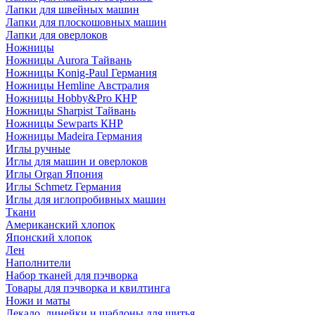
Лапки для швейных машин
Лапки для плоскошовных машин
Лапки для оверлоков
Ножницы
Ножницы Aurora Тайвань
Ножницы Konig-Paul Германия
Ножницы Hemline Австралия
Ножницы Hobby&Pro КНР
Ножницы Sharpist Тайвань
Ножницы Sewparts КНР
Ножницы Madeira Германия
Иглы ручные
Иглы для машин и оверлоков
Иглы Organ Япония
Иглы Schmetz Германия
Иглы для иглопробивных машин
Ткани
Американский хлопок
Японский хлопок
Лен
Наполнители
Набор тканей для пэчворка
Товары для пэчворка и квилтинга
Ножи и маты
Лекало, линейки и шаблоны для шитья