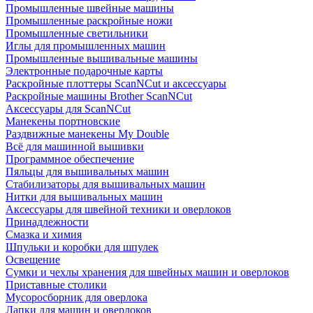
Промышленные швейные машины
Промышленные раскройные ножи
Промышленные светильники
Иглы для промышленных машин
Промышленные вышивальные машины
Электронные подарочные карты
Раскройные плоттеры ScanNCut и аксессуары
Раскройные машины Brother ScanNCut
Аксессуары для ScanNCut
Манекены портновские
Раздвижные манекены My Double
Всё для машинной вышивки
Программное обеспечение
Пяльцы для вышивальных машин
Стабилизаторы для вышивальных машин
Нитки для вышивальных машин
Аксессуары для швейной техники и оверлоков
Принадлежности
Смазка и химия
Шпульки и коробки для шпулек
Освещение
Сумки и чехлы хранения для швейных машин и оверлоков
Приставные столики
Мусоросборник для оверлока
Лапки для машин и оверлоков