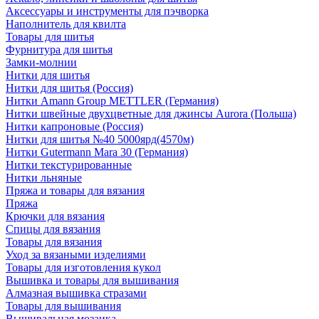
Аксессуары и инструменты для пэчворка
Наполнитель для квилта
Товары для шитья
Фурнитура для шитья
Замки-молнии
Нитки для шитья
Нитки для шитья (Россия)
Нитки Amann Group METTLER (Германия)
Нитки швейные двухцветные для джинсы Aurora (Польша)
Нитки капроновые (Россия)
Нитки для шитья №40 5000ярд(4570м)
Нитки Gutermann Mara 30 (Германия)
Нитки текстурированные
Нитки льняные
Пряжа и товары для вязания
Пряжа
Крючки для вязания
Спицы для вязания
Товары для вязания
Уход за вязаными изделиями
Товары для изготовления кукол
Вышивка и товары для вышивания
Алмазная вышивка стразами
Товары для вышивания
Вышивальная мозаика