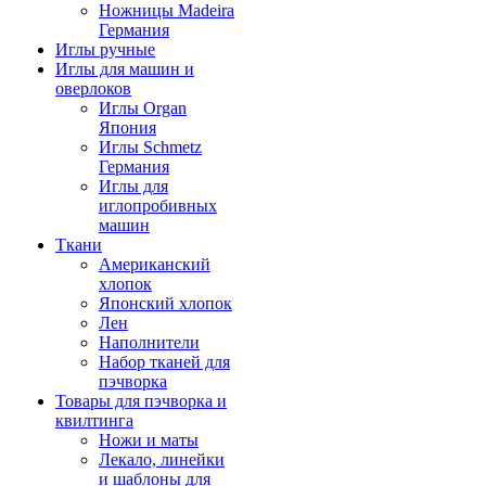
Ножницы Madeira
Германия
Иглы ручные
Иглы для машин и
оверлоков
Иглы Organ
Япония
Иглы Schmetz
Германия
Иглы для
иглопробивных
машин
Ткани
Американский
хлопок
Японский хлопок
Лен
Наполнители
Набор тканей для
пэчворка
Товары для пэчворка и
квилтинга
Ножи и маты
Лекало, линейки
и шаблоны для