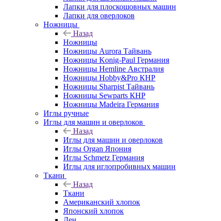
Лапки для плоскошовных машин
Лапки для оверлоков
Ножницы
Назад
Ножницы
Ножницы Aurora Тайвань
Ножницы Konig-Paul Германия
Ножницы Hemline Австралия
Ножницы Hobby&Pro КНР
Ножницы Sharpist Тайвань
Ножницы Sewparts КНР
Ножницы Madeira Германия
Иглы ручные
Иглы для машин и оверлоков
Назад
Иглы для машин и оверлоков
Иглы Organ Япония
Иглы Schmetz Германия
Иглы для иглопробивных машин
Ткани
Назад
Ткани
Американский хлопок
Японский хлопок
Лен