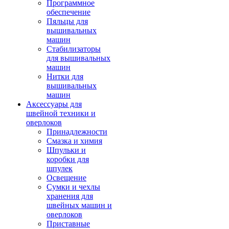
Программное
обеспечение
Пяльцы для
вышивальных
машин
Стабилизаторы
для вышивальных
машин
Нитки для
вышивальных
машин
Аксессуары для
швейной техники и
оверлоков
Принадлежности
Смазка и химия
Шпульки и
коробки для
шпулек
Освещение
Сумки и чехлы
хранения для
швейных машин и
оверлоков
Приставные