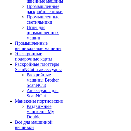
швейные машины
Промышленные
раскройные ножи
Промышленные
светильники
Иглы для
промышленных
машин
Промышленные
вышивальные машины
Электронные
подарочные карты
Раскройные плоттеры
ScanNCut и аксессуары
Раскройные
машины Brother
ScanNCut
Аксессуары для
ScanNCut
Манекены портновские
Раздвижные
манекены My
Double
Всё для машинной
вышивки