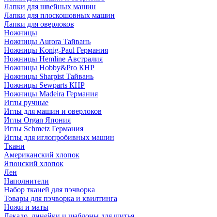
Лапки для швейных машин
Лапки для плоскошовных машин
Лапки для оверлоков
Ножницы
Ножницы Aurora Тайвань
Ножницы Konig-Paul Германия
Ножницы Hemline Австралия
Ножницы Hobby&Pro КНР
Ножницы Sharpist Тайвань
Ножницы Sewparts КНР
Ножницы Madeira Германия
Иглы ручные
Иглы для машин и оверлоков
Иглы Organ Япония
Иглы Schmetz Германия
Иглы для иглопробивных машин
Ткани
Американский хлопок
Японский хлопок
Лен
Наполнители
Набор тканей для пэчворка
Товары для пэчворка и квилтинга
Ножи и маты
Лекало, линейки и шаблоны для шитья