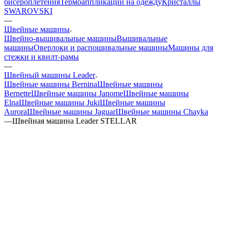
бисероплетения
Термоаппликации на одежду
Кристаллы
SWAROVSKI
—
Швейные машины
Швейно-вышивальные машины
Вышивальные
машины
Оверлоки и распошивальные машины
Машины для
стежки и квилт-рамы
—
Швейный машины Leader
Швейные машины Bernina
Швейные машины
Bernette
Швейные машины Janome
Швейные машины
Elna
Швейные машины Juki
Швейные машины
Aurora
Швейные машины Jaguar
Швейные машины Chayka
—
Швейная машина Leader STELLAR