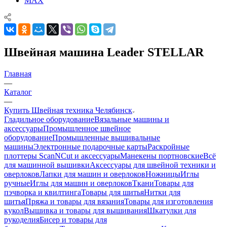
MAX
Швейная машина Leader STELLAR
Главная
—
Каталог
—
Купить Швейная техника Челябинск
Гладильное оборудование
Вязальные машины и
аксессуары
Промышленное швейное
оборудование
Промышленные вышивальные
машины
Электронные подарочные карты
Раскройные
плоттеры ScanNCut и аксессуары
Манекены портновские
Всё
для машинной вышивки
Аксессуары для швейной техники и
оверлоков
Лапки для машин и оверлоков
Ножницы
Иглы
ручные
Иглы для машин и оверлоков
Ткани
Товары для
пэчворка и квилтинга
Товары для шитья
Нитки для
шитья
Пряжа и товары для вязания
Товары для изготовления
кукол
Вышивка и товары для вышивания
Шкатулки для
рукоделия
Бисер и товары для