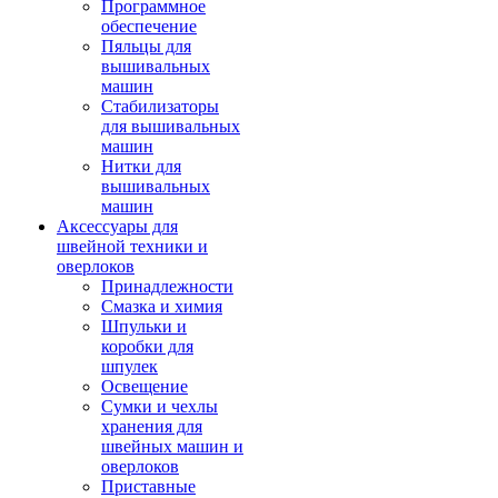
Программное
обеспечение
Пяльцы для
вышивальных
машин
Стабилизаторы
для вышивальных
машин
Нитки для
вышивальных
машин
Аксессуары для
швейной техники и
оверлоков
Принадлежности
Смазка и химия
Шпульки и
коробки для
шпулек
Освещение
Сумки и чехлы
хранения для
швейных машин и
оверлоков
Приставные