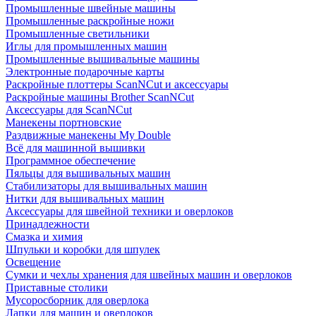
Промышленные швейные машины
Промышленные раскройные ножи
Промышленные светильники
Иглы для промышленных машин
Промышленные вышивальные машины
Электронные подарочные карты
Раскройные плоттеры ScanNCut и аксессуары
Раскройные машины Brother ScanNCut
Аксессуары для ScanNCut
Манекены портновские
Раздвижные манекены My Double
Всё для машинной вышивки
Программное обеспечение
Пяльцы для вышивальных машин
Стабилизаторы для вышивальных машин
Нитки для вышивальных машин
Аксессуары для швейной техники и оверлоков
Принадлежности
Смазка и химия
Шпульки и коробки для шпулек
Освещение
Сумки и чехлы хранения для швейных машин и оверлоков
Приставные столики
Мусоросборник для оверлока
Лапки для машин и оверлоков