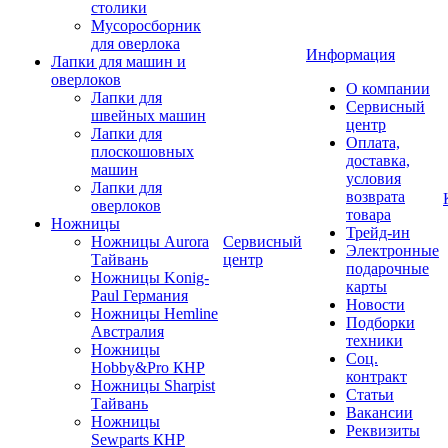
столики
Мусоросборник
для оверлока
Информация
Лапки для машин и
оверлоков
О компании
Лапки для
Сервисный
швейных машин
центр
Лапки для
Оплата,
плоскошовных
доставка,
машин
условия
Лапки для
возврата
оверлоков
товара
Ножницы
Трейд-ин
Ножницы Aurora
Сервисный
Электронные
Тайвань
центр
подарочные
Ножницы Konig-
карты
Paul Германия
Новости
Ножницы Hemline
Подборки
Австралия
техники
Ножницы
Соц.
Hobby&Pro КНР
контракт
Ножницы Sharpist
Статьи
Тайвань
Вакансии
Ножницы
Реквизиты
Sewparts КНР