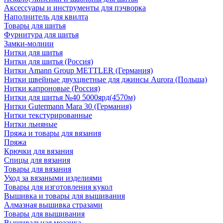
Аксессуары и инструменты для пэчворка
Наполнитель для квилта
Товары для шитья
Фурнитура для шитья
Замки-молнии
Нитки для шитья
Нитки для шитья (Россия)
Нитки Amann Group METTLER (Германия)
Нитки швейные двухцветные для джинсы Aurora (Польша)
Нитки капроновые (Россия)
Нитки для шитья №40 5000ярд(4570м)
Нитки Gutermann Mara 30 (Германия)
Нитки текстурированные
Нитки льняные
Пряжа и товары для вязания
Пряжа
Крючки для вязания
Спицы для вязания
Товары для вязания
Уход за вязаными изделиями
Товары для изготовления кукол
Вышивка и товары для вышивания
Алмазная вышивка стразами
Товары для вышивания
Вышивальная мозаика