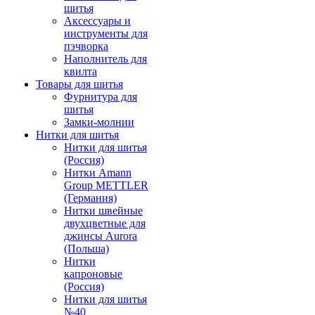
шитья
Аксессуары и
инструменты для
пэчворка
Наполнитель для
квилта
Товары для шитья
Фурнитура для
шитья
Замки-молнии
Нитки для шитья
Нитки для шитья
(Россия)
Нитки Amann
Group METTLER
(Германия)
Нитки швейные
двухцветные для
джинсы Aurora
(Польша)
Нитки
капроновые
(Россия)
Нитки для шитья
№40