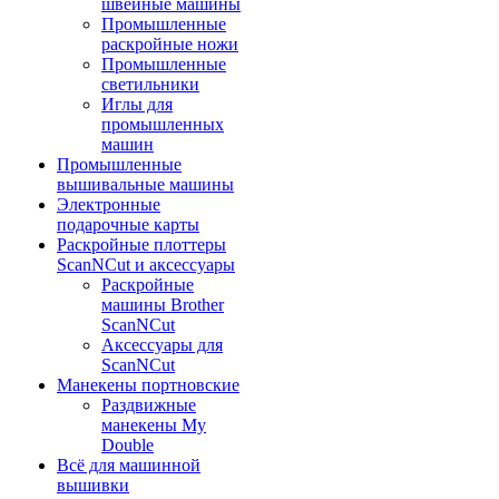
швейные машины
Промышленные
раскройные ножи
Промышленные
светильники
Иглы для
промышленных
машин
Промышленные
вышивальные машины
Электронные
подарочные карты
Раскройные плоттеры
ScanNCut и аксессуары
Раскройные
машины Brother
ScanNCut
Аксессуары для
ScanNCut
Манекены портновские
Раздвижные
манекены My
Double
Всё для машинной
вышивки