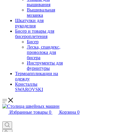
вышивания
Вышивальная
мозаика
Шкатулки для
рукоделия
Бисер и товары для
бисероплетения
Бисер
Леска, спандекс,
проволока для
бисера
Инструменты для
фурнитуры
Термоаппликации на
одежду
Кристаллы
SWAROVSKI
Избранные товары
0
Корзина
0