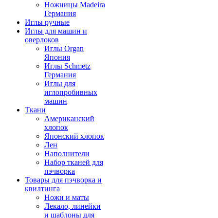
Ножницы Madeira
Германия
Иглы ручные
Иглы для машин и
оверлоков
Иглы Organ
Япония
Иглы Schmetz
Германия
Иглы для
иглопробивных
машин
Ткани
Американский
хлопок
Японский хлопок
Лен
Наполнители
Набор тканей для
пэчворка
Товары для пэчворка и
квилтинга
Ножи и маты
Лекало, линейки
и шаблоны для