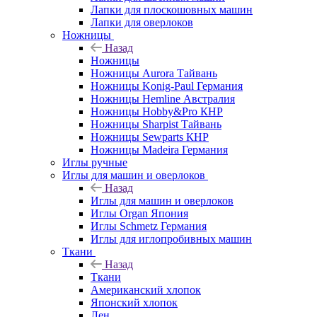
Лапки для плоскошовных машин
Лапки для оверлоков
Ножницы
Назад
Ножницы
Ножницы Aurora Тайвань
Ножницы Konig-Paul Германия
Ножницы Hemline Австралия
Ножницы Hobby&Pro КНР
Ножницы Sharpist Тайвань
Ножницы Sewparts КНР
Ножницы Madeira Германия
Иглы ручные
Иглы для машин и оверлоков
Назад
Иглы для машин и оверлоков
Иглы Organ Япония
Иглы Schmetz Германия
Иглы для иглопробивных машин
Ткани
Назад
Ткани
Американский хлопок
Японский хлопок
Лен