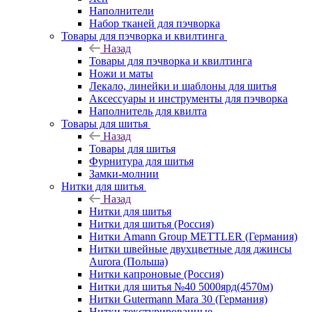
Наполнители
Набор тканей для пэчворка
Товары для пэчворка и квилтинга
Назад
Товары для пэчворка и квилтинга
Ножи и маты
Лекало, линейки и шаблоны для шитья
Аксессуары и инструменты для пэчворка
Наполнитель для квилта
Товары для шитья
Назад
Товары для шитья
Фурнитура для шитья
Замки-молнии
Нитки для шитья
Назад
Нитки для шитья
Нитки для шитья (Россия)
Нитки Amann Group METTLER (Германия)
Нитки швейные двухцветные для джинсы
Aurora (Польша)
Нитки капроновые (Россия)
Нитки для шитья №40 5000ярд(4570м)
Нитки Gutermann Mara 30 (Германия)
Нитки текстурированные