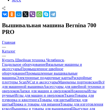
MAX
Вышивальная машина Bernina 700
PRO
Главная
—
Каталог
—
Купить Швейная техника Челябинск
Гладильное оборудование
Вязальные машины и
аксессуары
Промышленное швейное
оборудование
Промышленные вышивальные
машины
Электронные подарочные карты
Раскройные
плоттеры ScanNCut и аксессуары
Манекены портновские
Всё
для машинной вышивки
Аксессуары для швейной техники и
оверлоков
Лапки для машин и оверлоков
Ножницы
Иглы
ручные
Иглы для машин и оверлоков
Ткани
Товары для
пэчворка и квилтинга
Товары для шитья
Нитки для
шитья
Пряжа и товары для вязания
Товары для изготовления
кукол
Вышивка и товары для вышивания
Шкатулки для