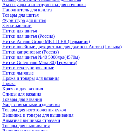
Аксессуары и инструменты для пэчворка
Наполнитель для квилта
Товары для шитья
Фурнитура для шитья
Замки-молнии
Нитки для шитья
Нитки для шитья (Россия)
Нитки Amann Group METTLER (Германия)
Нитки швейные двухцветные для джинсы Aurora (Польша)
Нитки капроновые (Россия)
Нитки для шитья №40 5000ярд(4570м)
Нитки Gutermann Mara 30 (Германия)
Нитки текстурированные
Нитки льняные
Пряжа и товары для вязания
Пряжа
Крючки для вязания
Спицы для вязания
Товары для вязания
Уход за вязаными изделиями
Товары для изготовления кукол
Вышивка и товары для вышивания
Алмазная вышивка стразами
Товары для вышивания
Вышивальная мозаика