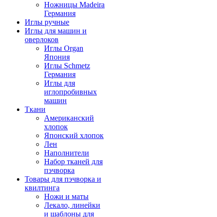
Ножницы Madeira
Германия
Иглы ручные
Иглы для машин и
оверлоков
Иглы Organ
Япония
Иглы Schmetz
Германия
Иглы для
иглопробивных
машин
Ткани
Американский
хлопок
Японский хлопок
Лен
Наполнители
Набор тканей для
пэчворка
Товары для пэчворка и
квилтинга
Ножи и маты
Лекало, линейки
и шаблоны для