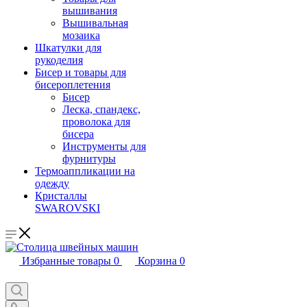
вышивания
Вышивальная
мозаика
Шкатулки для
рукоделия
Бисер и товары для
бисероплетения
Бисер
Леска, спандекс,
проволока для
бисера
Инструменты для
фурнитуры
Термоаппликации на
одежду
Кристаллы
SWAROVSKI
Избранные товары
0
Корзина
0