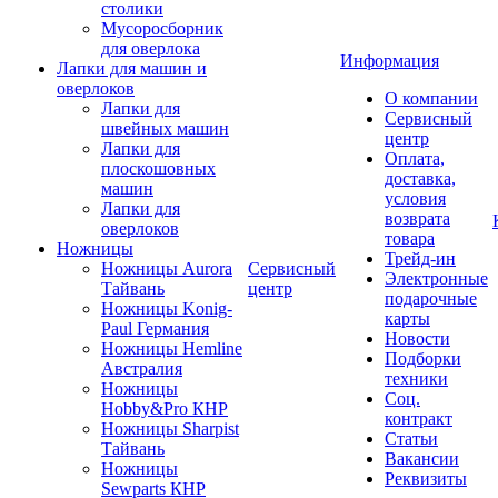
столики
Мусоросборник
для оверлока
Информация
Лапки для машин и
оверлоков
О компании
Лапки для
Сервисный
швейных машин
центр
Лапки для
Оплата,
плоскошовных
доставка,
машин
условия
Лапки для
возврата
оверлоков
товара
Ножницы
Трейд-ин
Ножницы Aurora
Сервисный
Электронные
Тайвань
центр
подарочные
Ножницы Konig-
карты
Paul Германия
Новости
Ножницы Hemline
Подборки
Австралия
техники
Ножницы
Соц.
Hobby&Pro КНР
контракт
Ножницы Sharpist
Статьи
Тайвань
Вакансии
Ножницы
Реквизиты
Sewparts КНР