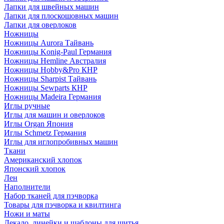
Лапки для швейных машин
Лапки для плоскошовных машин
Лапки для оверлоков
Ножницы
Ножницы Aurora Тайвань
Ножницы Konig-Paul Германия
Ножницы Hemline Австралия
Ножницы Hobby&Pro КНР
Ножницы Sharpist Тайвань
Ножницы Sewparts КНР
Ножницы Madeira Германия
Иглы ручные
Иглы для машин и оверлоков
Иглы Organ Япония
Иглы Schmetz Германия
Иглы для иглопробивных машин
Ткани
Американский хлопок
Японский хлопок
Лен
Наполнители
Набор тканей для пэчворка
Товары для пэчворка и квилтинга
Ножи и маты
Лекало, линейки и шаблоны для шитья