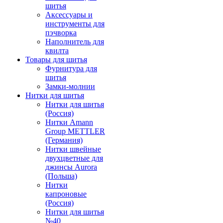
шитья
Аксессуары и
инструменты для
пэчворка
Наполнитель для
квилта
Товары для шитья
Фурнитура для
шитья
Замки-молнии
Нитки для шитья
Нитки для шитья
(Россия)
Нитки Amann
Group METTLER
(Германия)
Нитки швейные
двухцветные для
джинсы Aurora
(Польша)
Нитки
капроновые
(Россия)
Нитки для шитья
№40