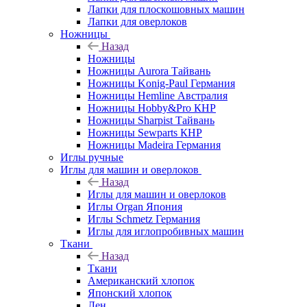
Лапки для плоскошовных машин
Лапки для оверлоков
Ножницы
Назад
Ножницы
Ножницы Aurora Тайвань
Ножницы Konig-Paul Германия
Ножницы Hemline Австралия
Ножницы Hobby&Pro КНР
Ножницы Sharpist Тайвань
Ножницы Sewparts КНР
Ножницы Madeira Германия
Иглы ручные
Иглы для машин и оверлоков
Назад
Иглы для машин и оверлоков
Иглы Organ Япония
Иглы Schmetz Германия
Иглы для иглопробивных машин
Ткани
Назад
Ткани
Американский хлопок
Японский хлопок
Лен