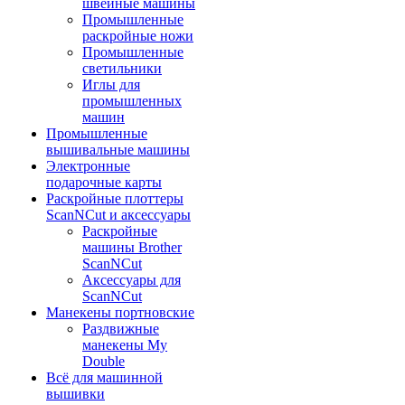
швейные машины
Промышленные
раскройные ножи
Промышленные
светильники
Иглы для
промышленных
машин
Промышленные
вышивальные машины
Электронные
подарочные карты
Раскройные плоттеры
ScanNCut и аксессуары
Раскройные
машины Brother
ScanNCut
Аксессуары для
ScanNCut
Манекены портновские
Раздвижные
манекены My
Double
Всё для машинной
вышивки