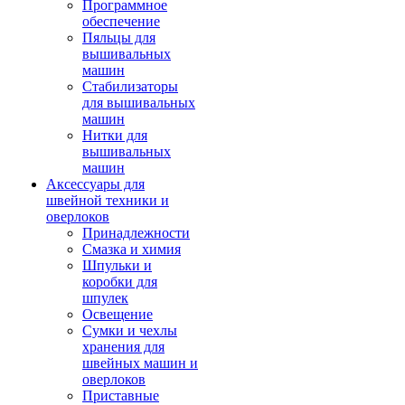
Программное
обеспечение
Пяльцы для
вышивальных
машин
Стабилизаторы
для вышивальных
машин
Нитки для
вышивальных
машин
Аксессуары для
швейной техники и
оверлоков
Принадлежности
Смазка и химия
Шпульки и
коробки для
шпулек
Освещение
Сумки и чехлы
хранения для
швейных машин и
оверлоков
Приставные