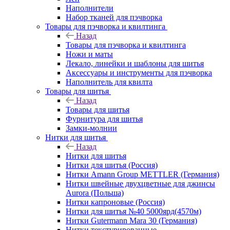
Наполнители
Набор тканей для пэчворка
Товары для пэчворка и квилтинга
Назад
Товары для пэчворка и квилтинга
Ножи и маты
Лекало, линейки и шаблоны для шитья
Аксессуары и инструменты для пэчворка
Наполнитель для квилта
Товары для шитья
Назад
Товары для шитья
Фурнитура для шитья
Замки-молнии
Нитки для шитья
Назад
Нитки для шитья
Нитки для шитья (Россия)
Нитки Amann Group METTLER (Германия)
Нитки швейные двухцветные для джинсы
Aurora (Польша)
Нитки капроновые (Россия)
Нитки для шитья №40 5000ярд(4570м)
Нитки Gutermann Mara 30 (Германия)
Нитки текстурированные