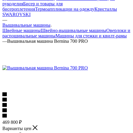
рукоделия
Бисер и товары для
бисероплетения
Термоаппликации на одежду
Кристаллы
SWAROVSKI
—
Вышивальные машины
Швейные машины
Швейно-вышивальные машины
Оверлоки и
распошивальные машины
Машины для стежки и квилт-рамы
—
Вышивальная машина Bernina 700 PRO
469 800
₽
Варианты цен