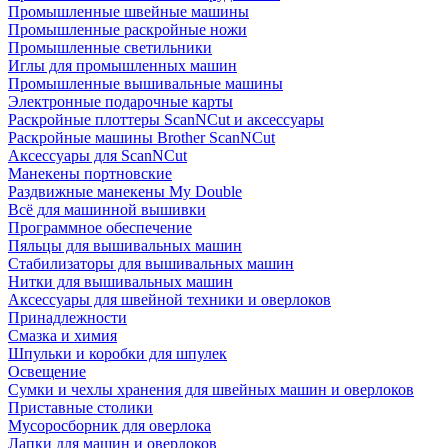
Промышленные швейные машины
Промышленные раскройные ножи
Промышленные светильники
Иглы для промышленных машин
Промышленные вышивальные машины
Электронные подарочные карты
Раскройные плоттеры ScanNCut и аксессуары
Раскройные машины Brother ScanNCut
Аксессуары для ScanNCut
Манекены портновские
Раздвижные манекены My Double
Всё для машинной вышивки
Программное обеспечение
Пяльцы для вышивальных машин
Стабилизаторы для вышивальных машин
Нитки для вышивальных машин
Аксессуары для швейной техники и оверлоков
Принадлежности
Смазка и химия
Шпульки и коробки для шпулек
Освещение
Сумки и чехлы хранения для швейных машин и оверлоков
Приставные столики
Мусоросборник для оверлока
Лапки для машин и оверлоков