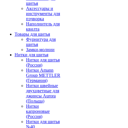
шитья
Аксессуары и
инструменты для
пэчворка
Наполнитель для
квилта
Товары для шитья
Фурнитура для
шитья
Замки-молнии
Нитки для шитья
Нитки для шитья
(Россия)
Нитки Amann
Group METTLER
(Германия)
Нитки швейные
двухцветные для
джинсы Aurora
(Польша)
Нитки
капроновые
(Россия)
Нитки для шитья
№40