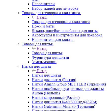
Наполнители
Набор тканей для пэчворка
Товары для пэчворка и квилтинга
Назад
Товары для пэчворка и квилтинга
Ножи и маты
Лекало, линейки и шаблоны для шитья
Аксессуары и инструменты для пэчворка
Наполнитель для квилта
Товары для шитья
Назад
Товары для шитья
Фурнитура для шитья
Замки-молнии
Нитки для шитья
Назад
Нитки для шитья
Нитки для шитья (Россия)
Нитки Amann Group METTLER (Германия)
Нитки швейные двухцветные для джинсы
Aurora (Польша)
Нитки капроновые (Россия)
Нитки для шитья №40 5000ярд(4570м)
Нитки Gutermann Mara 30 (Германия)
Нитки текстурированные