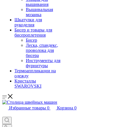
вышивания
Вышивальная
мозаика
Шкатулки для
рукоделия
Бисер и товары для
бисероплетения
Бисер
Леска, спандекс,
проволока для
бисера
Инструменты для
фурнитуры
Термоаппликации на
одежду
Кристаллы
SWAROVSKI
Избранные товары
0
Корзина
0