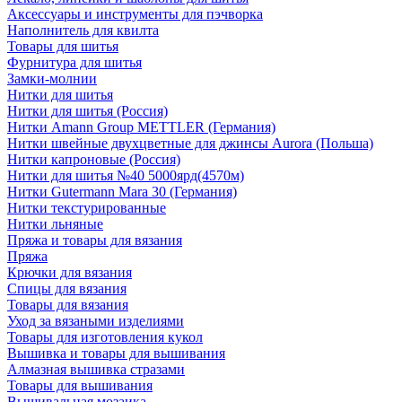
Аксессуары и инструменты для пэчворка
Наполнитель для квилта
Товары для шитья
Фурнитура для шитья
Замки-молнии
Нитки для шитья
Нитки для шитья (Россия)
Нитки Amann Group METTLER (Германия)
Нитки швейные двухцветные для джинсы Aurora (Польша)
Нитки капроновые (Россия)
Нитки для шитья №40 5000ярд(4570м)
Нитки Gutermann Mara 30 (Германия)
Нитки текстурированные
Нитки льняные
Пряжа и товары для вязания
Пряжа
Крючки для вязания
Спицы для вязания
Товары для вязания
Уход за вязаными изделиями
Товары для изготовления кукол
Вышивка и товары для вышивания
Алмазная вышивка стразами
Товары для вышивания
Вышивальная мозаика