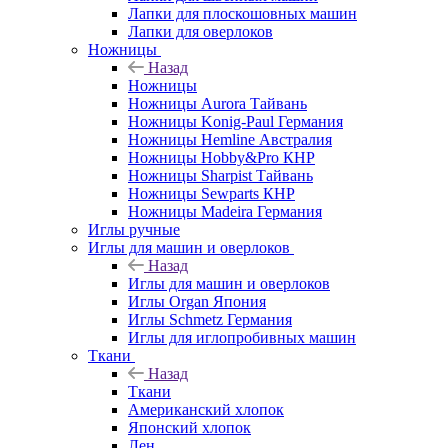
Лапки для плоскошовных машин
Лапки для оверлоков
Ножницы
Назад
Ножницы
Ножницы Aurora Тайвань
Ножницы Konig-Paul Германия
Ножницы Hemline Австралия
Ножницы Hobby&Pro КНР
Ножницы Sharpist Тайвань
Ножницы Sewparts КНР
Ножницы Madeira Германия
Иглы ручные
Иглы для машин и оверлоков
Назад
Иглы для машин и оверлоков
Иглы Organ Япония
Иглы Schmetz Германия
Иглы для иглопробивных машин
Ткани
Назад
Ткани
Американский хлопок
Японский хлопок
Лен