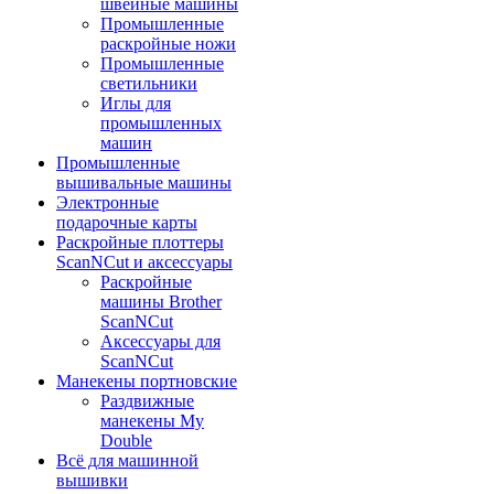
швейные машины
Промышленные
раскройные ножи
Промышленные
светильники
Иглы для
промышленных
машин
Промышленные
вышивальные машины
Электронные
подарочные карты
Раскройные плоттеры
ScanNCut и аксессуары
Раскройные
машины Brother
ScanNCut
Аксессуары для
ScanNCut
Манекены портновские
Раздвижные
манекены My
Double
Всё для машинной
вышивки