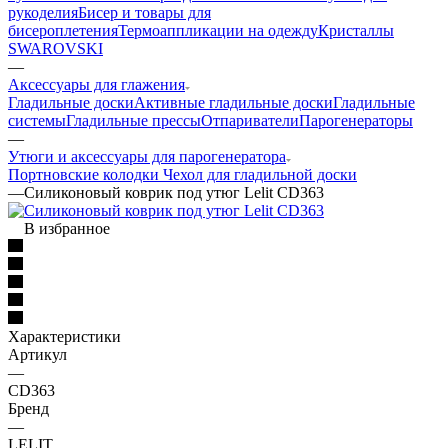
рукоделия
Бисер и товары для
бисероплетения
Термоаппликации на одежду
Кристаллы
SWAROVSKI
—
Аксессуары для глажения
Гладильные доски
Активные гладильные доски
Гладильные
системы
Гладильные прессы
Отпариватели
Парогенераторы
—
Утюги и аксессуары для парогенератора
Портновские колодки
Чехол для гладильной доски
—
Силиконовый коврик под утюг Lelit CD363
В избранное
Характеристики
Артикул
—
CD363
Бренд
—
LELIT