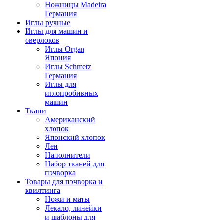
Ножницы Madeira
Германия
Иглы ручные
Иглы для машин и
оверлоков
Иглы Organ
Япония
Иглы Schmetz
Германия
Иглы для
иглопробивных
машин
Ткани
Американский
хлопок
Японский хлопок
Лен
Наполнители
Набор тканей для
пэчворка
Товары для пэчворка и
квилтинга
Ножи и маты
Лекало, линейки
и шаблоны для