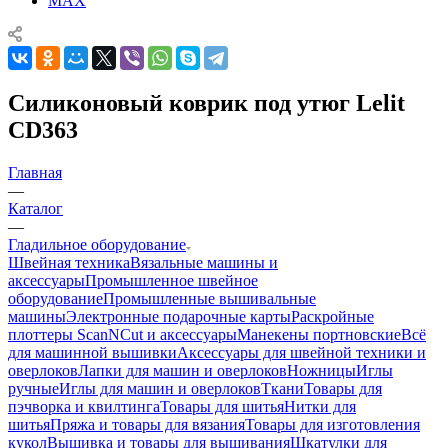
MAX
Силиконовый коврик под утюг Lelit
CD363
Главная
—
Каталог
—
Гладильное оборудование
Швейная техника
Вязальные машины и
аксессуары
Промышленное швейное
оборудование
Промышленные вышивальные
машины
Электронные подарочные карты
Раскройные
плоттеры ScanNCut и аксессуары
Манекены портновские
Всё
для машинной вышивки
Аксессуары для швейной техники и
оверлоков
Лапки для машин и оверлоков
Ножницы
Иглы
ручные
Иглы для машин и оверлоков
Ткани
Товары для
пэчворка и квилтинга
Товары для шитья
Нитки для
шитья
Пряжа и товары для вязания
Товары для изготовления
кукол
Вышивка и товары для вышивания
Шкатулки для