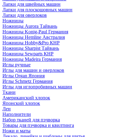
Лапки для швейных машин
Лапки для плоскошовных машин
Лапки для оверлоков
Ножницы
Ножницы Aurora Тайвань
Ножницы Konig-Paul Германия
Ножницы Hemline Австралия
Ножницы Hobby&Pro КНР
Ножницы Sharpist Тайвань
Ножницы Sewparts КНР
Ножницы Madeira Германия
Иглы ручные
Иглы для машин и оверлоков
Иглы Organ Япония
Иглы Schmetz Германия
Иглы для иглопробивных машин
Ткани
Американский хлопок
Японский хлопок
Лен
Наполнители
Набор тканей для пэчворка
Товары для пэчворка и квилтинга
Ножи и маты
Лекало, линейки и шаблоны для шитья