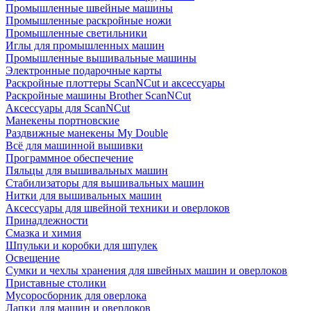
Промышленные швейные машины
Промышленные раскройные ножи
Промышленные светильники
Иглы для промышленных машин
Промышленные вышивальные машины
Электронные подарочные карты
Раскройные плоттеры ScanNCut и аксессуары
Раскройные машины Brother ScanNCut
Аксессуары для ScanNCut
Манекены портновские
Раздвижные манекены My Double
Всё для машинной вышивки
Программное обеспечение
Пяльцы для вышивальных машин
Стабилизаторы для вышивальных машин
Нитки для вышивальных машин
Аксессуары для швейной техники и оверлоков
Принадлежности
Смазка и химия
Шпульки и коробки для шпулек
Освещение
Сумки и чехлы хранения для швейных машин и оверлоков
Приставные столики
Мусоросборник для оверлока
Лапки для машин и оверлоков