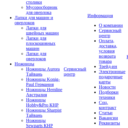
столики
Мусоросборник
для оверлока
Информация
Лапки для машин и
оверлоков
О компании
Лапки для
Сервисный
швейных машин
центр
Лапки для
Оплата,
плоскошовных
доставка,
машин
условия
Лапки для
возврата
оверлоков
товара
Ножницы
Трейд-ин
Ножницы Aurora
Сервисный
Электронные
Тайвань
центр
подарочные
Ножницы Konig-
карты
Paul Германия
Новости
Ножницы Hemline
Подборки
Австралия
техники
Ножницы
Соц.
Hobby&Pro КНР
контракт
Ножницы Sharpist
Статьи
Тайвань
Вакансии
Ножницы
Реквизиты
Sewparts КНР