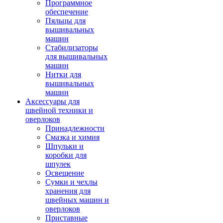
Программное
обеспечение
Пяльцы для
вышивальных
машин
Стабилизаторы
для вышивальных
машин
Нитки для
вышивальных
машин
Аксессуары для
швейной техники и
оверлоков
Принадлежности
Смазка и химия
Шпульки и
коробки для
шпулек
Освещение
Сумки и чехлы
хранения для
швейных машин и
оверлоков
Приставные