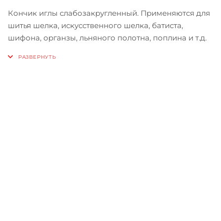
Кончик иглы слабозакругленный. Применяются для
шитья шелка, искусственного шелка, батиста,
шифона, органзы, льняного полотна, поплина и т.д.
Записаться на бесплатный
тест-драйв
Приглашаем сравнить