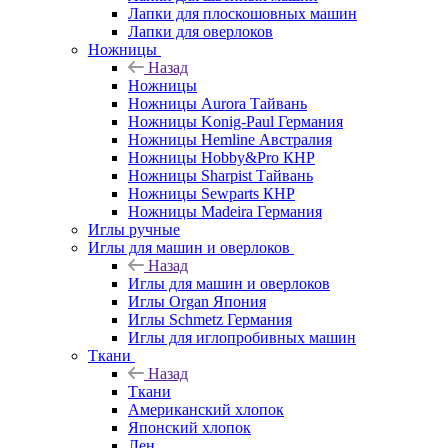
Лапки для плоскошовных машин
Лапки для оверлоков
Ножницы
Назад
Ножницы
Ножницы Aurora Тайвань
Ножницы Konig-Paul Германия
Ножницы Hemline Австралия
Ножницы Hobby&Pro КНР
Ножницы Sharpist Тайвань
Ножницы Sewparts КНР
Ножницы Madeira Германия
Иглы ручные
Иглы для машин и оверлоков
Назад
Иглы для машин и оверлоков
Иглы Organ Япония
Иглы Schmetz Германия
Иглы для иглопробивных машин
Ткани
Назад
Ткани
Американский хлопок
Японский хлопок
Лен