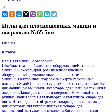
MAX
Иглы для плоскошовных машин и
оверлоков №65 5шт
Главная
—
Каталог
—
Иглы для машин и оверлоков
Швейная техника
Гладильное оборудование
Вязальные
машины и аксессуары
Промышленное швейное
оборудование
Промышленные вышивальные
машины
Электронные подарочные карты
Раскройные
плоттеры ScanNCut и аксессуары
Манекены портновские
Всё
для машинной вышивки
Аксессуары для швейной техники и
оверлоков
Лапки для машин и оверлоков
Ножницы
Иглы
ручные
Ткани
Товары для пэчворка и квилтинга
Товары для
шитья
Нитки для шитья
Пряжа и товары для вязания
Товары
для изготовления кукол
Вышивка и товары для
вышивания
Шкатулки для рукоделия
Бисер и товары для