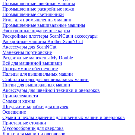
Промышленные швейные машины
Промышленные раскройные ножи
Промышленные светильники
Иглы для промышленных машин
Промышленные вышивальные машины
Электронные подарочные карты
Раскройные плоттеры ScanNCut и аксессуары
Раскройные машины Brother ScanNCut
Аксессуары для ScanNCut
Манекены портновские
Раздвижные манекены My Double
Всё для машинной вышивки
Программное обеспечение
Пяльцы для вышивальных машин
Стабилизаторы для вышивальных машин
Нитки для вышивальных машин
Аксессуары для швейной техники и оверлоков
Принадлежности
Смазка и химия
Шпульки и коробки для шпулек
Освещение
Сумки и чехлы хранения для швейных машин и оверлоков
Приставные столики
Мусоросборник для оверлока
Лапки для машин и оверлоков