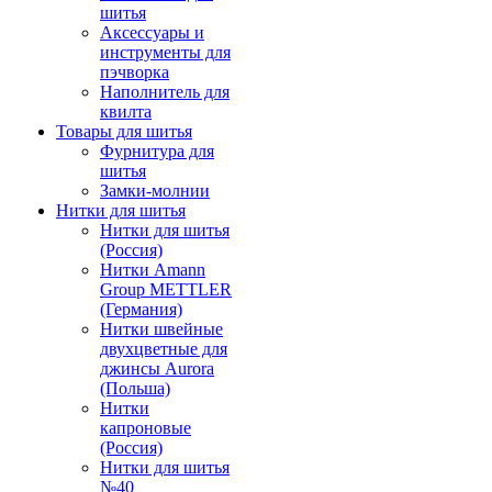
шитья
Аксессуары и
инструменты для
пэчворка
Наполнитель для
квилта
Товары для шитья
Фурнитура для
шитья
Замки-молнии
Нитки для шитья
Нитки для шитья
(Россия)
Нитки Amann
Group METTLER
(Германия)
Нитки швейные
двухцветные для
джинсы Aurora
(Польша)
Нитки
капроновые
(Россия)
Нитки для шитья
№40