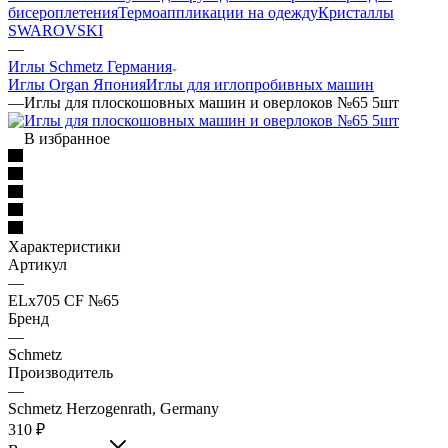
бисероплетения
Термоаппликации на одежду
Кристаллы
SWAROVSKI
—
Иглы Schmetz Германия
Иглы Organ Япония
Иглы для иглопробивных машин
—
Иглы для плоскошовных машин и оверлоков №65 5шт
В избранное
Характеристики
Артикул
—
ELх705 CF №65
Бренд
—
Schmetz
Производитель
—
Schmetz Herzogenrath, Germany
310
₽