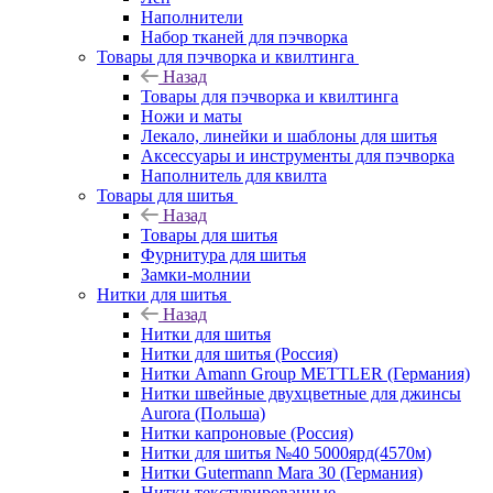
Наполнители
Набор тканей для пэчворка
Товары для пэчворка и квилтинга
Назад
Товары для пэчворка и квилтинга
Ножи и маты
Лекало, линейки и шаблоны для шитья
Аксессуары и инструменты для пэчворка
Наполнитель для квилта
Товары для шитья
Назад
Товары для шитья
Фурнитура для шитья
Замки-молнии
Нитки для шитья
Назад
Нитки для шитья
Нитки для шитья (Россия)
Нитки Amann Group METTLER (Германия)
Нитки швейные двухцветные для джинсы
Aurora (Польша)
Нитки капроновые (Россия)
Нитки для шитья №40 5000ярд(4570м)
Нитки Gutermann Mara 30 (Германия)
Нитки текстурированные