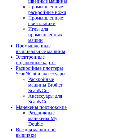
швейные машины
Промышленные
раскройные ножи
Промышленные
светильники
Иглы для
промышленных
машин
Промышленные
вышивальные машины
Электронные
подарочные карты
Раскройные плоттеры
ScanNCut и аксессуары
Раскройные
машины Brother
ScanNCut
Аксессуары для
ScanNCut
Манекены портновские
Раздвижные
манекены My
Double
Всё для машинной
вышивки