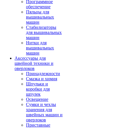
Программное
обеспечение
Пяльцы для
вышивальных
машин
Стабилизаторы
для вышивальных
машин
Нитки для
вышивальных
машин
Аксессуары для
швейной техники и
оверлоков
Принадлежности
Смазка и химия
Шпульки и
коробки для
шпулек
Освещение
Сумки и чехлы
хранения для
швейных машин и
оверлоков
Приставные