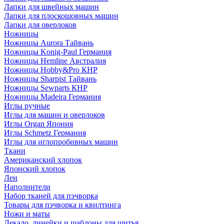
Лапки для швейных машин
Лапки для плоскошовных машин
Лапки для оверлоков
Ножницы
Ножницы Aurora Тайвань
Ножницы Konig-Paul Германия
Ножницы Hemline Австралия
Ножницы Hobby&Pro КНР
Ножницы Sharpist Тайвань
Ножницы Sewparts КНР
Ножницы Madeira Германия
Иглы ручные
Иглы для машин и оверлоков
Иглы Organ Япония
Иглы Schmetz Германия
Иглы для иглопробивных машин
Ткани
Американский хлопок
Японский хлопок
Лен
Наполнители
Набор тканей для пэчворка
Товары для пэчворка и квилтинга
Ножи и маты
Лекало, линейки и шаблоны для шитья