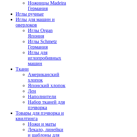
Ножницы Madeira
Германия
Иглы ручные
Иглы для машин и
оверлоков
Иглы Organ
Япония
Иглы Schmetz
Германия
Иглы для
иглопробивных
машин
Ткани
Американский
хлопок
Японский хлопок
Лен
Наполнители
Набор тканей для
пэчворка
Товары для пэчворка и
квилтинга
Ножи и маты
Лекало, линейки
и шаблоны для