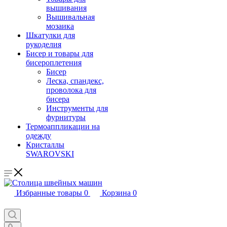
вышивания
Вышивальная
мозаика
Шкатулки для
рукоделия
Бисер и товары для
бисероплетения
Бисер
Леска, спандекс,
проволока для
бисера
Инструменты для
фурнитуры
Термоаппликации на
одежду
Кристаллы
SWAROVSKI
Избранные товары
0
Корзина
0