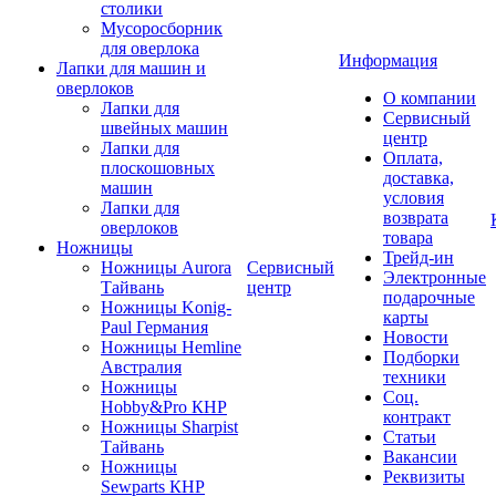
столики
Мусоросборник
для оверлока
Информация
Лапки для машин и
оверлоков
О компании
Лапки для
Сервисный
швейных машин
центр
Лапки для
Оплата,
плоскошовных
доставка,
машин
условия
Лапки для
возврата
оверлоков
товара
Ножницы
Трейд-ин
Ножницы Aurora
Сервисный
Электронные
Тайвань
центр
подарочные
Ножницы Konig-
карты
Paul Германия
Новости
Ножницы Hemline
Подборки
Австралия
техники
Ножницы
Соц.
Hobby&Pro КНР
контракт
Ножницы Sharpist
Статьи
Тайвань
Вакансии
Ножницы
Реквизиты
Sewparts КНР