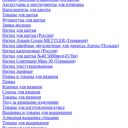
Аксессуары и инструменты для пэчворка
Наполнитель для квилта
Товары для шитья
Фурнитура для шитья
Замки-молнии
Нитки для шитья
Нитки для шитья (Россия)
Нитки Amann Group METTLER (Германия)
Нитки швейные двухцветные для джинсы Aurora (Польша)
Нитки капроновые (Россия)
Нитки для шитья №40 5000ярд(4570м)
Нитки Gutermann Mara 30 (Германия)
Нитки текстурированные
Нитки льняные
Пряжа и товары для вязания
Пряжа
Крючки для вязания
Спицы для вязания
Товары для вязания
Уход за вязаными изделиями
Товары для изготовления кукол
Вышивка и товары для вышивания
Алмазная вышивка стразами
Товары для вышивания
Вышивальная мозаика