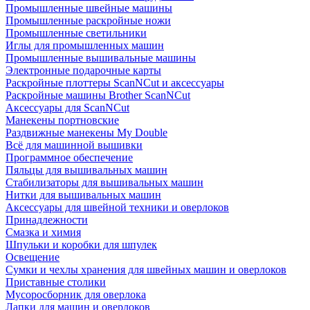
Промышленные швейные машины
Промышленные раскройные ножи
Промышленные светильники
Иглы для промышленных машин
Промышленные вышивальные машины
Электронные подарочные карты
Раскройные плоттеры ScanNCut и аксессуары
Раскройные машины Brother ScanNCut
Аксессуары для ScanNCut
Манекены портновские
Раздвижные манекены My Double
Всё для машинной вышивки
Программное обеспечение
Пяльцы для вышивальных машин
Стабилизаторы для вышивальных машин
Нитки для вышивальных машин
Аксессуары для швейной техники и оверлоков
Принадлежности
Смазка и химия
Шпульки и коробки для шпулек
Освещение
Сумки и чехлы хранения для швейных машин и оверлоков
Приставные столики
Мусоросборник для оверлока
Лапки для машин и оверлоков