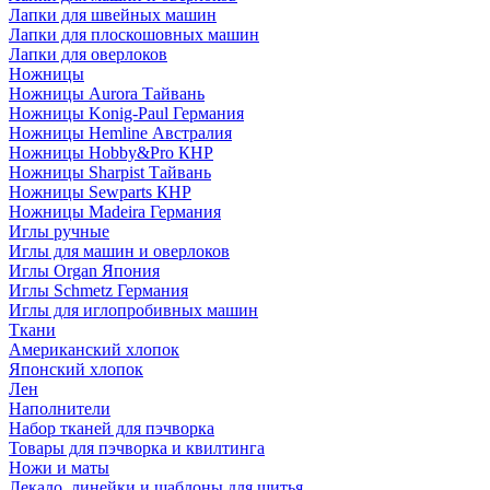
Лапки для швейных машин
Лапки для плоскошовных машин
Лапки для оверлоков
Ножницы
Ножницы Aurora Тайвань
Ножницы Konig-Paul Германия
Ножницы Hemline Австралия
Ножницы Hobby&Pro КНР
Ножницы Sharpist Тайвань
Ножницы Sewparts КНР
Ножницы Madeira Германия
Иглы ручные
Иглы для машин и оверлоков
Иглы Organ Япония
Иглы Schmetz Германия
Иглы для иглопробивных машин
Ткани
Американский хлопок
Японский хлопок
Лен
Наполнители
Набор тканей для пэчворка
Товары для пэчворка и квилтинга
Ножи и маты
Лекало, линейки и шаблоны для шитья