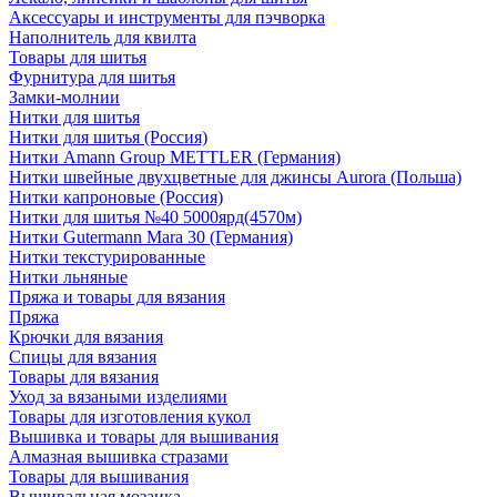
Аксессуары и инструменты для пэчворка
Наполнитель для квилта
Товары для шитья
Фурнитура для шитья
Замки-молнии
Нитки для шитья
Нитки для шитья (Россия)
Нитки Amann Group METTLER (Германия)
Нитки швейные двухцветные для джинсы Aurora (Польша)
Нитки капроновые (Россия)
Нитки для шитья №40 5000ярд(4570м)
Нитки Gutermann Mara 30 (Германия)
Нитки текстурированные
Нитки льняные
Пряжа и товары для вязания
Пряжа
Крючки для вязания
Спицы для вязания
Товары для вязания
Уход за вязаными изделиями
Товары для изготовления кукол
Вышивка и товары для вышивания
Алмазная вышивка стразами
Товары для вышивания
Вышивальная мозаика