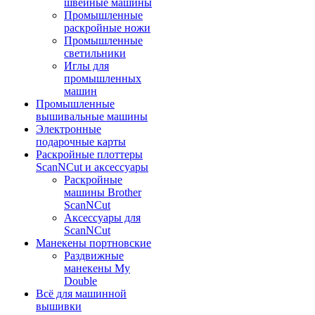
швейные машины
Промышленные
раскройные ножи
Промышленные
светильники
Иглы для
промышленных
машин
Промышленные
вышивальные машины
Электронные
подарочные карты
Раскройные плоттеры
ScanNCut и аксессуары
Раскройные
машины Brother
ScanNCut
Аксессуары для
ScanNCut
Манекены портновские
Раздвижные
манекены My
Double
Всё для машинной
вышивки