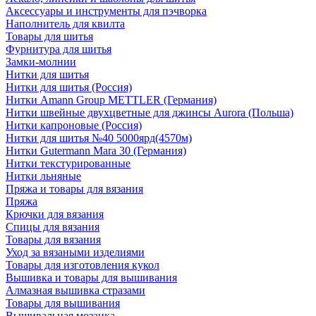
Аксессуары и инструменты для пэчворка
Наполнитель для квилта
Товары для шитья
Фурнитура для шитья
Замки-молнии
Нитки для шитья
Нитки для шитья (Россия)
Нитки Amann Group METTLER (Германия)
Нитки швейные двухцветные для джинсы Aurora (Польша)
Нитки капроновые (Россия)
Нитки для шитья №40 5000ярд(4570м)
Нитки Gutermann Mara 30 (Германия)
Нитки текстурированные
Нитки льняные
Пряжа и товары для вязания
Пряжа
Крючки для вязания
Спицы для вязания
Товары для вязания
Уход за вязаными изделиями
Товары для изготовления кукол
Вышивка и товары для вышивания
Алмазная вышивка стразами
Товары для вышивания
Вышивальная мозаика