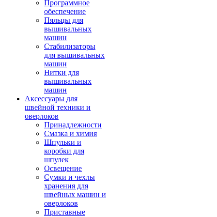
Программное
обеспечение
Пяльцы для
вышивальных
машин
Стабилизаторы
для вышивальных
машин
Нитки для
вышивальных
машин
Аксессуары для
швейной техники и
оверлоков
Принадлежности
Смазка и химия
Шпульки и
коробки для
шпулек
Освещение
Сумки и чехлы
хранения для
швейных машин и
оверлоков
Приставные