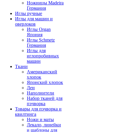
Ножницы Madeira
Германия
Иглы ручные
Иглы для машин и
оверлоков
Иглы Organ
Япония
Иглы Schmetz
Германия
Иглы для
иглопробивных
машин
Ткани
Американский
хлопок
Японский хлопок
Лен
Наполнители
Набор тканей для
пэчворка
Товары для пэчворка и
квилтинга
Ножи и маты
Лекало, линейки
и шаблоны для