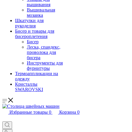
вышивания
Вышивальная
мозаика
Шкатулки для
рукоделия
Бисер и товары для
бисероплетения
Бисер
Леска, спандекс,
проволока для
бисера
Инструменты для
фурнитуры
Термоаппликации на
одежду
Кристаллы
SWAROVSKI
Избранные товары
0
Корзина
0