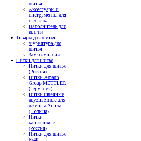
шитья
Аксессуары и
инструменты для
пэчворка
Наполнитель для
квилта
Товары для шитья
Фурнитура для
шитья
Замки-молнии
Нитки для шитья
Нитки для шитья
(Россия)
Нитки Amann
Group METTLER
(Германия)
Нитки швейные
двухцветные для
джинсы Aurora
(Польша)
Нитки
капроновые
(Россия)
Нитки для шитья
№40