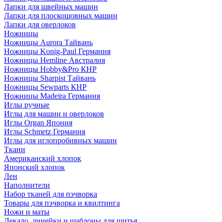
Лапки для швейных машин
Лапки для плоскошовных машин
Лапки для оверлоков
Ножницы
Ножницы Aurora Тайвань
Ножницы Konig-Paul Германия
Ножницы Hemline Австралия
Ножницы Hobby&Pro КНР
Ножницы Sharpist Тайвань
Ножницы Sewparts КНР
Ножницы Madeira Германия
Иглы ручные
Иглы для машин и оверлоков
Иглы Organ Япония
Иглы Schmetz Германия
Иглы для иглопробивных машин
Ткани
Американский хлопок
Японский хлопок
Лен
Наполнители
Набор тканей для пэчворка
Товары для пэчворка и квилтинга
Ножи и маты
Лекало, линейки и шаблоны для шитья