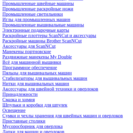
Промышленные швейные машины
Промышленные раскройные ножи
Промышленные светильники
Иглы для промышленных машин
Промышленные вышивальные машины
Электронные подарочные карты
Раскройные плоттеры ScanNCut и аксессуары
Раскройные машины Brother ScanNCut
Аксессуары для ScanNCut
Манекены портновские
Раздвижные манекены My Double
Всё для машинной вышивки
Программное обеспечение
Пяльцы для вышивальных машин
Стабилизаторы для вышивальных машин
Нитки для вышивальных машин
Аксессуары для швейной техники и оверлоков
Принадлежности
Смазка и химия
Шпульки и коробки для шпулек
Освещение
Сумки и чехлы хранения для швейных машин и оверлоков
Приставные столики
Мусоросборник для оверлока
Лапки для машин и оверлоков