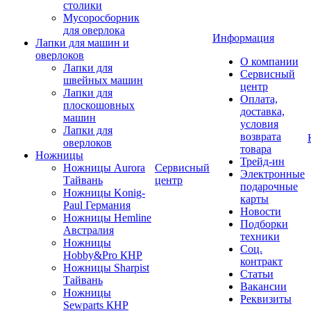
столики
Мусоросборник
для оверлока
Информация
Лапки для машин и
оверлоков
О компании
Лапки для
Сервисный
швейных машин
центр
Лапки для
Оплата,
плоскошовных
доставка,
машин
условия
Лапки для
возврата
оверлоков
товара
Ножницы
Трейд-ин
Ножницы Aurora
Сервисный
Электронные
Тайвань
центр
подарочные
Ножницы Konig-
карты
Paul Германия
Новости
Ножницы Hemline
Подборки
Австралия
техники
Ножницы
Соц.
Hobby&Pro КНР
контракт
Ножницы Sharpist
Статьи
Тайвань
Вакансии
Ножницы
Реквизиты
Sewparts КНР