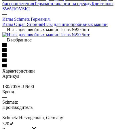
бисероплетения
Термоаппликации на одежду
Кристаллы
SWAROVSKI
—
Иглы Schmetz Германия
Иглы Organ Япония
Иглы для иглопробивных машин
—
Иглы для швейных машин Jeans №90 5шт
В избранное
Характеристики
Артикул
—
130/705Н-J №90
Бренд
—
Schmetz
Производитель
—
Schmetz Herzogenrath, Germany
320
₽