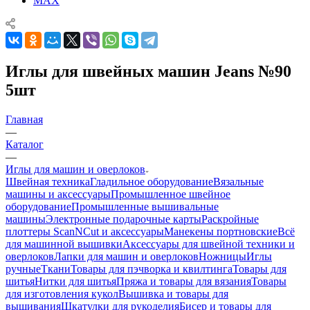
MAX
Иглы для швейных машин Jeans №90
5шт
Главная
—
Каталог
—
Иглы для машин и оверлоков
Швейная техника
Гладильное оборудование
Вязальные
машины и аксессуары
Промышленное швейное
оборудование
Промышленные вышивальные
машины
Электронные подарочные карты
Раскройные
плоттеры ScanNCut и аксессуары
Манекены портновские
Всё
для машинной вышивки
Аксессуары для швейной техники и
оверлоков
Лапки для машин и оверлоков
Ножницы
Иглы
ручные
Ткани
Товары для пэчворка и квилтинга
Товары для
шитья
Нитки для шитья
Пряжа и товары для вязания
Товары
для изготовления кукол
Вышивка и товары для
вышивания
Шкатулки для рукоделия
Бисер и товары для