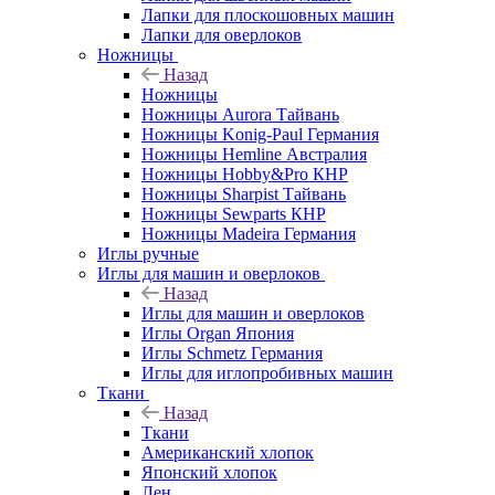
Лапки для плоскошовных машин
Лапки для оверлоков
Ножницы
Назад
Ножницы
Ножницы Aurora Тайвань
Ножницы Konig-Paul Германия
Ножницы Hemline Австралия
Ножницы Hobby&Pro КНР
Ножницы Sharpist Тайвань
Ножницы Sewparts КНР
Ножницы Madeira Германия
Иглы ручные
Иглы для машин и оверлоков
Назад
Иглы для машин и оверлоков
Иглы Organ Япония
Иглы Schmetz Германия
Иглы для иглопробивных машин
Ткани
Назад
Ткани
Американский хлопок
Японский хлопок
Лен