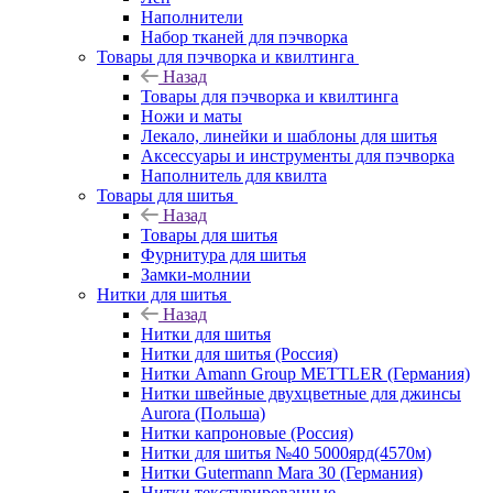
Наполнители
Набор тканей для пэчворка
Товары для пэчворка и квилтинга
Назад
Товары для пэчворка и квилтинга
Ножи и маты
Лекало, линейки и шаблоны для шитья
Аксессуары и инструменты для пэчворка
Наполнитель для квилта
Товары для шитья
Назад
Товары для шитья
Фурнитура для шитья
Замки-молнии
Нитки для шитья
Назад
Нитки для шитья
Нитки для шитья (Россия)
Нитки Amann Group METTLER (Германия)
Нитки швейные двухцветные для джинсы
Aurora (Польша)
Нитки капроновые (Россия)
Нитки для шитья №40 5000ярд(4570м)
Нитки Gutermann Mara 30 (Германия)
Нитки текстурированные