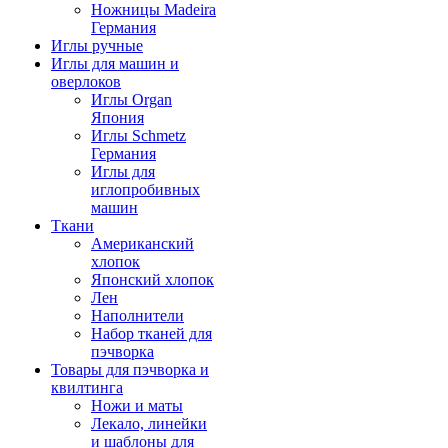
Ножницы Madeira
Германия
Иглы ручные
Иглы для машин и
оверлоков
Иглы Organ
Япония
Иглы Schmetz
Германия
Иглы для
иглопробивных
машин
Ткани
Американский
хлопок
Японский хлопок
Лен
Наполнители
Набор тканей для
пэчворка
Товары для пэчворка и
квилтинга
Ножи и маты
Лекало, линейки
и шаблоны для