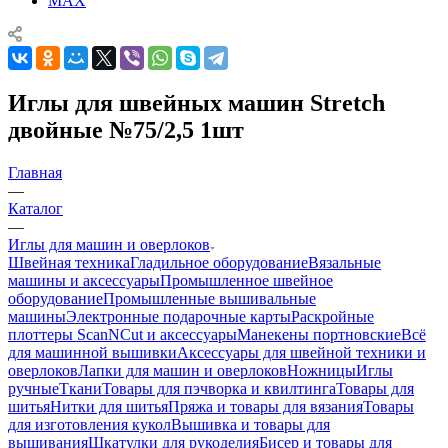
MAX
Иглы для швейных машин Stretch
двойные №75/2,5 1шт
Главная
—
Каталог
—
Иглы для машин и оверлоков
Швейная техника
Гладильное оборудование
Вязальные
машины и аксессуары
Промышленное швейное
оборудование
Промышленные вышивальные
машины
Электронные подарочные карты
Раскройные
плоттеры ScanNCut и аксессуары
Манекены портновские
Всё
для машинной вышивки
Аксессуары для швейной техники и
оверлоков
Лапки для машин и оверлоков
Ножницы
Иглы
ручные
Ткани
Товары для пэчворка и квилтинга
Товары для
шитья
Нитки для шитья
Пряжа и товары для вязания
Товары
для изготовления кукол
Вышивка и товары для
вышивания
Шкатулки для рукоделия
Бисер и товары для