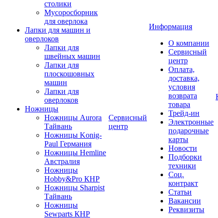
столики
Мусоросборник
для оверлока
Информация
Лапки для машин и
оверлоков
О компании
Лапки для
Сервисный
швейных машин
центр
Лапки для
Оплата,
плоскошовных
доставка,
машин
условия
Лапки для
возврата
оверлоков
товара
Ножницы
Трейд-ин
Ножницы Aurora
Сервисный
Электронные
Тайвань
центр
подарочные
Ножницы Konig-
карты
Paul Германия
Новости
Ножницы Hemline
Подборки
Австралия
техники
Ножницы
Соц.
Hobby&Pro КНР
контракт
Ножницы Sharpist
Статьи
Тайвань
Вакансии
Ножницы
Реквизиты
Sewparts КНР