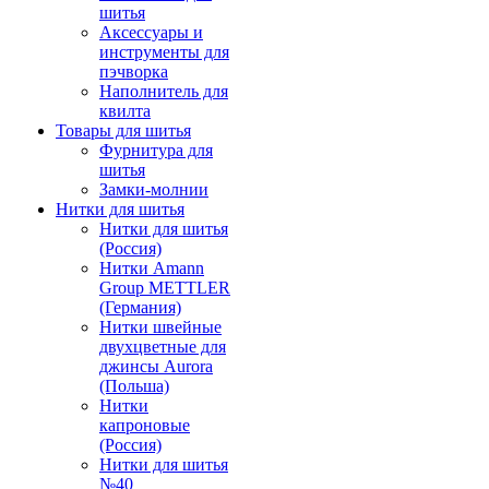
шитья
Аксессуары и
инструменты для
пэчворка
Наполнитель для
квилта
Товары для шитья
Фурнитура для
шитья
Замки-молнии
Нитки для шитья
Нитки для шитья
(Россия)
Нитки Amann
Group METTLER
(Германия)
Нитки швейные
двухцветные для
джинсы Aurora
(Польша)
Нитки
капроновые
(Россия)
Нитки для шитья
№40