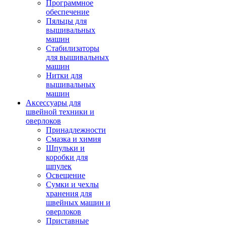
Программное
обеспечение
Пяльцы для
вышивальных
машин
Стабилизаторы
для вышивальных
машин
Нитки для
вышивальных
машин
Аксессуары для
швейной техники и
оверлоков
Принадлежности
Смазка и химия
Шпульки и
коробки для
шпулек
Освещение
Сумки и чехлы
хранения для
швейных машин и
оверлоков
Приставные