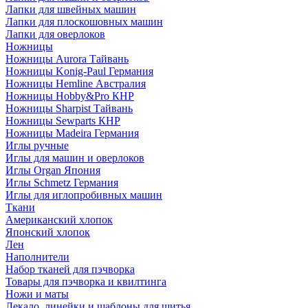
Лапки для швейных машин
Лапки для плоскошовных машин
Лапки для оверлоков
Ножницы
Ножницы Aurora Тайвань
Ножницы Konig-Paul Германия
Ножницы Hemline Австралия
Ножницы Hobby&Pro КНР
Ножницы Sharpist Тайвань
Ножницы Sewparts КНР
Ножницы Madeira Германия
Иглы ручные
Иглы для машин и оверлоков
Иглы Organ Япония
Иглы Schmetz Германия
Иглы для иглопробивных машин
Ткани
Американский хлопок
Японский хлопок
Лен
Наполнители
Набор тканей для пэчворка
Товары для пэчворка и квилтинга
Ножи и маты
Лекало, линейки и шаблоны для шитья