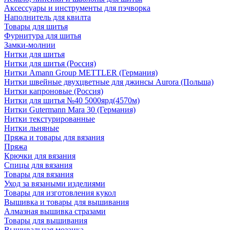
Аксессуары и инструменты для пэчворка
Наполнитель для квилта
Товары для шитья
Фурнитура для шитья
Замки-молнии
Нитки для шитья
Нитки для шитья (Россия)
Нитки Amann Group METTLER (Германия)
Нитки швейные двухцветные для джинсы Aurora (Польша)
Нитки капроновые (Россия)
Нитки для шитья №40 5000ярд(4570м)
Нитки Gutermann Mara 30 (Германия)
Нитки текстурированные
Нитки льняные
Пряжа и товары для вязания
Пряжа
Крючки для вязания
Спицы для вязания
Товары для вязания
Уход за вязаными изделиями
Товары для изготовления кукол
Вышивка и товары для вышивания
Алмазная вышивка стразами
Товары для вышивания
Вышивальная мозаика