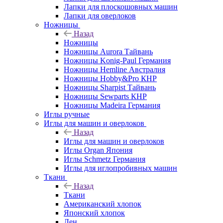
Лапки для плоскошовных машин
Лапки для оверлоков
Ножницы
Назад
Ножницы
Ножницы Aurora Тайвань
Ножницы Konig-Paul Германия
Ножницы Hemline Австралия
Ножницы Hobby&Pro КНР
Ножницы Sharpist Тайвань
Ножницы Sewparts КНР
Ножницы Madeira Германия
Иглы ручные
Иглы для машин и оверлоков
Назад
Иглы для машин и оверлоков
Иглы Organ Япония
Иглы Schmetz Германия
Иглы для иглопробивных машин
Ткани
Назад
Ткани
Американский хлопок
Японский хлопок
Лен