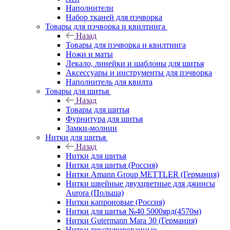
Наполнители
Набор тканей для пэчворка
Товары для пэчворка и квилтинга
Назад
Товары для пэчворка и квилтинга
Ножи и маты
Лекало, линейки и шаблоны для шитья
Аксессуары и инструменты для пэчворка
Наполнитель для квилта
Товары для шитья
Назад
Товары для шитья
Фурнитура для шитья
Замки-молнии
Нитки для шитья
Назад
Нитки для шитья
Нитки для шитья (Россия)
Нитки Amann Group METTLER (Германия)
Нитки швейные двухцветные для джинсы
Aurora (Польша)
Нитки капроновые (Россия)
Нитки для шитья №40 5000ярд(4570м)
Нитки Gutermann Mara 30 (Германия)
Нитки текстурированные