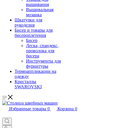
вышивания
Вышивальная
мозаика
Шкатулки для
рукоделия
Бисер и товары для
бисероплетения
Бисер
Леска, спандекс,
проволока для
бисера
Инструменты для
фурнитуры
Термоаппликации на
одежду
Кристаллы
SWAROVSKI
Избранные товары
0
Корзина
0