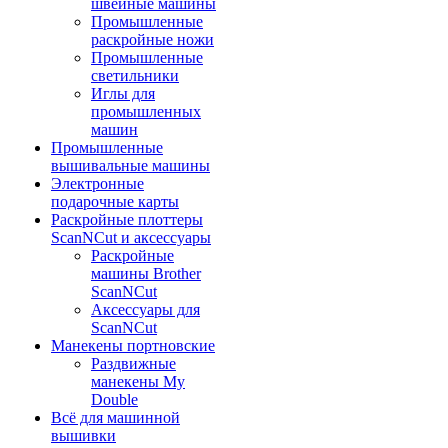
швейные машины
Промышленные
раскройные ножи
Промышленные
светильники
Иглы для
промышленных
машин
Промышленные
вышивальные машины
Электронные
подарочные карты
Раскройные плоттеры
ScanNCut и аксессуары
Раскройные
машины Brother
ScanNCut
Аксессуары для
ScanNCut
Манекены портновские
Раздвижные
манекены My
Double
Всё для машинной
вышивки