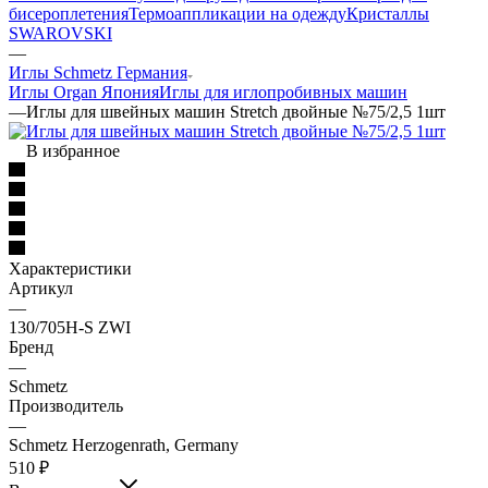
бисероплетения
Термоаппликации на одежду
Кристаллы
SWAROVSKI
—
Иглы Schmetz Германия
Иглы Organ Япония
Иглы для иглопробивных машин
—
Иглы для швейных машин Stretch двойные №75/2,5 1шт
В избранное
Характеристики
Артикул
—
130/705Н-S ZWI
Бренд
—
Schmetz
Производитель
—
Schmetz Herzogenrath, Germany
510
₽