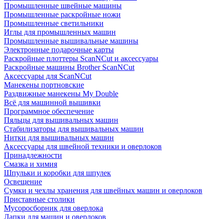
Промышленные швейные машины
Промышленные раскройные ножи
Промышленные светильники
Иглы для промышленных машин
Промышленные вышивальные машины
Электронные подарочные карты
Раскройные плоттеры ScanNCut и аксессуары
Раскройные машины Brother ScanNCut
Аксессуары для ScanNCut
Манекены портновские
Раздвижные манекены My Double
Всё для машинной вышивки
Программное обеспечение
Пяльцы для вышивальных машин
Стабилизаторы для вышивальных машин
Нитки для вышивальных машин
Аксессуары для швейной техники и оверлоков
Принадлежности
Смазка и химия
Шпульки и коробки для шпулек
Освещение
Сумки и чехлы хранения для швейных машин и оверлоков
Приставные столики
Мусоросборник для оверлока
Лапки для машин и оверлоков