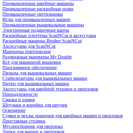
Промышленные швейные машины
Промышленные раскройные ножи
Промышленные светильники
Иглы для промышленных машин
Промышленные вышивальные машины
Электронные подарочные карты
Раскройные плоттеры ScanNCut и аксессуары
Раскройные машины Brother ScanNCut
Аксессуары для ScanNCut
Манекены портновские
Раздвижные манекены My Double
Всё для машинной вышивки
Программное обеспечение
Пяльцы для вышивальных машин
Стабилизаторы для вышивальных машин
Нитки для вышивальных машин
Аксессуары для швейной техники и оверлоков
Принадлежности
Смазка и химия
Шпульки и коробки для шпулек
Освещение
Сумки и чехлы хранения для швейных машин и оверлоков
Приставные столики
Мусоросборник для оверлока
Лапки для машин и оверлоков