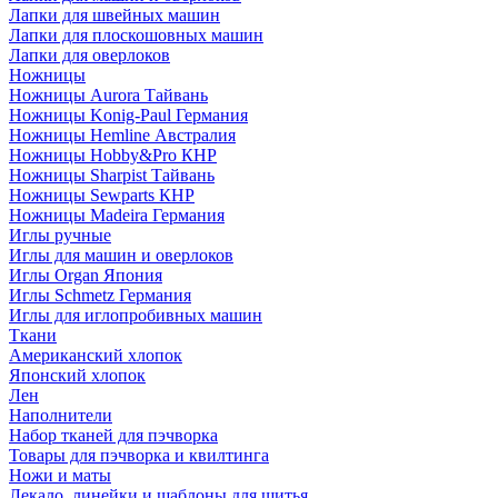
Лапки для швейных машин
Лапки для плоскошовных машин
Лапки для оверлоков
Ножницы
Ножницы Aurora Тайвань
Ножницы Konig-Paul Германия
Ножницы Hemline Австралия
Ножницы Hobby&Pro КНР
Ножницы Sharpist Тайвань
Ножницы Sewparts КНР
Ножницы Madeira Германия
Иглы ручные
Иглы для машин и оверлоков
Иглы Organ Япония
Иглы Schmetz Германия
Иглы для иглопробивных машин
Ткани
Американский хлопок
Японский хлопок
Лен
Наполнители
Набор тканей для пэчворка
Товары для пэчворка и квилтинга
Ножи и маты
Лекало, линейки и шаблоны для шитья