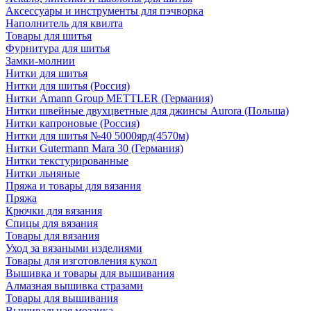
Аксессуары и инструменты для пэчворка
Наполнитель для квилта
Товары для шитья
Фурнитура для шитья
Замки-молнии
Нитки для шитья
Нитки для шитья (Россия)
Нитки Amann Group METTLER (Германия)
Нитки швейные двухцветные для джинсы Aurora (Польша)
Нитки капроновые (Россия)
Нитки для шитья №40 5000ярд(4570м)
Нитки Gutermann Mara 30 (Германия)
Нитки текстурированные
Нитки льняные
Пряжа и товары для вязания
Пряжа
Крючки для вязания
Спицы для вязания
Товары для вязания
Уход за вязаными изделиями
Товары для изготовления кукол
Вышивка и товары для вышивания
Алмазная вышивка стразами
Товары для вышивания
Вышивальная мозаика