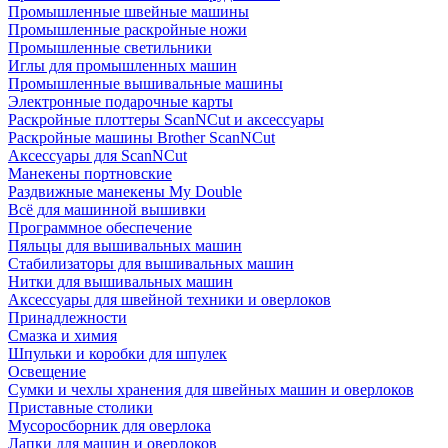
Промышленные швейные машины
Промышленные раскройные ножи
Промышленные светильники
Иглы для промышленных машин
Промышленные вышивальные машины
Электронные подарочные карты
Раскройные плоттеры ScanNCut и аксессуары
Раскройные машины Brother ScanNCut
Аксессуары для ScanNCut
Манекены портновские
Раздвижные манекены My Double
Всё для машинной вышивки
Программное обеспечение
Пяльцы для вышивальных машин
Стабилизаторы для вышивальных машин
Нитки для вышивальных машин
Аксессуары для швейной техники и оверлоков
Принадлежности
Смазка и химия
Шпульки и коробки для шпулек
Освещение
Сумки и чехлы хранения для швейных машин и оверлоков
Приставные столики
Мусоросборник для оверлока
Лапки для машин и оверлоков