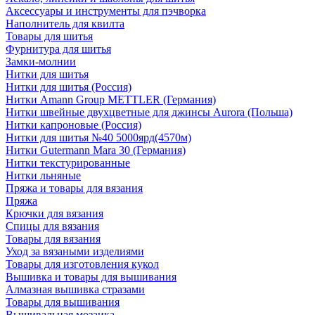
Аксессуары и инструменты для пэчворка
Наполнитель для квилта
Товары для шитья
Фурнитура для шитья
Замки-молнии
Нитки для шитья
Нитки для шитья (Россия)
Нитки Amann Group METTLER (Германия)
Нитки швейные двухцветные для джинсы Aurora (Польша)
Нитки капроновые (Россия)
Нитки для шитья №40 5000ярд(4570м)
Нитки Gutermann Mara 30 (Германия)
Нитки текстурированные
Нитки льняные
Пряжа и товары для вязания
Пряжа
Крючки для вязания
Спицы для вязания
Товары для вязания
Уход за вязаными изделиями
Товары для изготовления кукол
Вышивка и товары для вышивания
Алмазная вышивка стразами
Товары для вышивания
Вышивальная мозаика