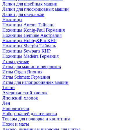
Лапки для швейных машин
Лапки для плоскошовных машин
Лапки для оверлоков
Ножницы
Ножницы Aurora Тайвань
Ножницы Konig-Paul Германия
Ножницы Hemline Австралия
Ножницы Hobby&Pro КНР
Ножницы Sharpist Тайвань
Ножницы Sewparts КНР
Ножницы Madeira Германия
Иглы ручные
Иглы для машин и оверлоков
Иглы Organ Япония
Иглы Schmetz Германия
Иглы для иглопробивных машин
Ткани
Американский хлопок
Японский хлопок
Лен
Наполнители
Набор тканей для пэчворка
Товары для пэчворка и квилтинга
Ножи и маты
Лекало, линейки и шаблоны для шитья