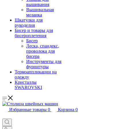
вышивания
Вышивальная
мозаика
Шкатулки для
рукоделия
Бисер и товары для
бисероплетения
Бисер
Леска, спандекс,
проволока для
бисера
Инструменты для
фурнитуры
Термоаппликации на
одежду
Кристаллы
SWAROVSKI
Избранные товары
0
Корзина
0