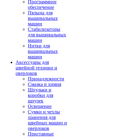
Программное
обеспечение
Пяльцы для
вышивальных
машин
Стабилизаторы
для вышивальных
машин
Нитки для
вышивальных
машин
Аксессуары для
швейной техники и
оверлоков
Принадлежности
Смазка и химия
Шпульки и
коробки для
шпулек
Освещение
Сумки и чехлы
хранения для
швейных машин и
оверлоков
Приставные