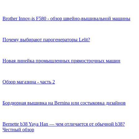
Brother Innov-is F580 - обзор швейно-вышивальной машины
Почему выбирают парогенераторы Lelit?
Новая линейка промышленных прямострочных машин
Обзор магазина - часть 2
Бордюрная вышивка на Bernina или состыковка дизайнов
Bernette b38 Yaya Han — чем отличается от обычной b38?
Честный обзор