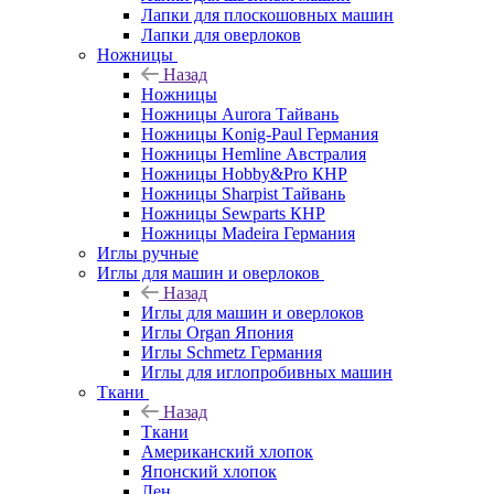
Лапки для плоскошовных машин
Лапки для оверлоков
Ножницы
Назад
Ножницы
Ножницы Aurora Тайвань
Ножницы Konig-Paul Германия
Ножницы Hemline Австралия
Ножницы Hobby&Pro КНР
Ножницы Sharpist Тайвань
Ножницы Sewparts КНР
Ножницы Madeira Германия
Иглы ручные
Иглы для машин и оверлоков
Назад
Иглы для машин и оверлоков
Иглы Organ Япония
Иглы Schmetz Германия
Иглы для иглопробивных машин
Ткани
Назад
Ткани
Американский хлопок
Японский хлопок
Лен