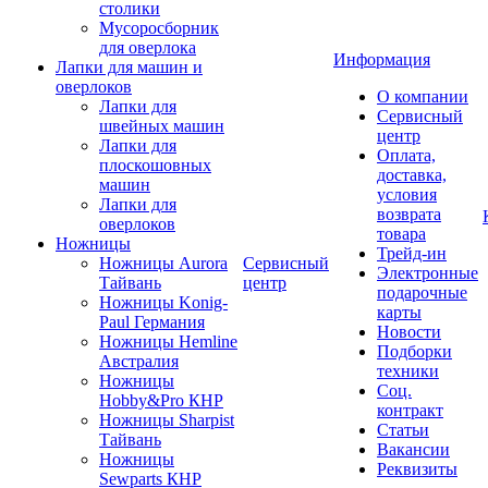
столики
Мусоросборник
для оверлока
Информация
Лапки для машин и
оверлоков
О компании
Лапки для
Сервисный
швейных машин
центр
Лапки для
Оплата,
плоскошовных
доставка,
машин
условия
Лапки для
возврата
оверлоков
товара
Ножницы
Трейд-ин
Ножницы Aurora
Сервисный
Электронные
Тайвань
центр
подарочные
Ножницы Konig-
карты
Paul Германия
Новости
Ножницы Hemline
Подборки
Австралия
техники
Ножницы
Соц.
Hobby&Pro КНР
контракт
Ножницы Sharpist
Статьи
Тайвань
Вакансии
Ножницы
Реквизиты
Sewparts КНР