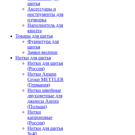
шитья
Аксессуары и
инструменты для
пэчворка
Наполнитель для
квилта
Товары для шитья
Фурнитура для
шитья
Замки-молнии
Нитки для шитья
Нитки для шитья
(Россия)
Нитки Amann
Group METTLER
(Германия)
Нитки швейные
двухцветные для
джинсы Aurora
(Польша)
Нитки
капроновые
(Россия)
Нитки для шитья
№40