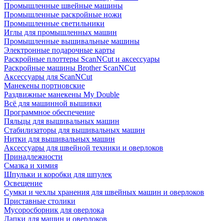
Промышленные швейные машины
Промышленные раскройные ножи
Промышленные светильники
Иглы для промышленных машин
Промышленные вышивальные машины
Электронные подарочные карты
Раскройные плоттеры ScanNCut и аксессуары
Раскройные машины Brother ScanNCut
Аксессуары для ScanNCut
Манекены портновские
Раздвижные манекены My Double
Всё для машинной вышивки
Программное обеспечение
Пяльцы для вышивальных машин
Стабилизаторы для вышивальных машин
Нитки для вышивальных машин
Аксессуары для швейной техники и оверлоков
Принадлежности
Смазка и химия
Шпульки и коробки для шпулек
Освещение
Сумки и чехлы хранения для швейных машин и оверлоков
Приставные столики
Мусоросборник для оверлока
Лапки для машин и оверлоков