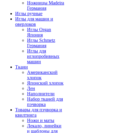
Ножницы Madeira
Германия
Иглы ручные
Иглы для машин и
оверлоков
Иглы Organ
Япония
Иглы Schmetz
Германия
Иглы для
иглопробивных
машин
Ткани
Американский
хлопок
Японский хлопок
Лен
Наполнители
Набор тканей для
пэчворка
Товары для пэчворка и
квилтинга
Ножи и маты
Лекало, линейки
и шаблоны для