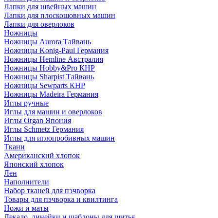
Лапки для швейных машин
Лапки для плоскошовных машин
Лапки для оверлоков
Ножницы
Ножницы Aurora Тайвань
Ножницы Konig-Paul Германия
Ножницы Hemline Австралия
Ножницы Hobby&Pro КНР
Ножницы Sharpist Тайвань
Ножницы Sewparts КНР
Ножницы Madeira Германия
Иглы ручные
Иглы для машин и оверлоков
Иглы Organ Япония
Иглы Schmetz Германия
Иглы для иглопробивных машин
Ткани
Американский хлопок
Японский хлопок
Лен
Наполнители
Набор тканей для пэчворка
Товары для пэчворка и квилтинга
Ножи и маты
Лекало, линейки и шаблоны для шитья