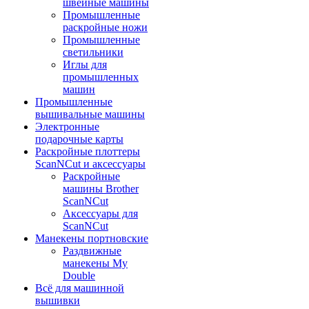
швейные машины
Промышленные
раскройные ножи
Промышленные
светильники
Иглы для
промышленных
машин
Промышленные
вышивальные машины
Электронные
подарочные карты
Раскройные плоттеры
ScanNCut и аксессуары
Раскройные
машины Brother
ScanNCut
Аксессуары для
ScanNCut
Манекены портновские
Раздвижные
манекены My
Double
Всё для машинной
вышивки