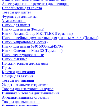
Аксессуары и инструменты для пэчворка
Наполнитель для квилта
Товары для шитья
Фурнитура для шитья
Замки-молнии
Нитки для шитья
Нитки для шитья (Россия)
Нитки Amann Group METTLER (Германия)
Нитки швейные двухцветные для джинсы Aurora (Польша)
Нитки капроновые (Россия)
Нитки для шитья №40 5000ярд(4570м)
Нитки Gutermann Mara 30 (Германия)
Нитки текстурированные
Нитки льняные
Пряжа и товары для вязания
Пряжа
Крючки для вязания
Спицы для вязания
Товары для вязания
Уход за вязаными изделиями
Товары для изготовления кукол
Вышивка и товары для вышивания
Алмазная вышивка стразами
Товары для вышивания
Вышивальная мозаика