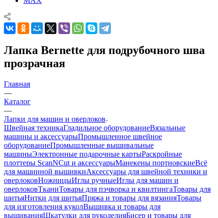
MAX
Лапка Bernette для подрубочного шва
прозрачная
Главная
—
Каталог
—
Лапки для машин и оверлоков
Швейная техника
Гладильное оборудование
Вязальные
машины и аксессуары
Промышленное швейное
оборудование
Промышленные вышивальные
машины
Электронные подарочные карты
Раскройные
плоттеры ScanNCut и аксессуары
Манекены портновские
Всё
для машинной вышивки
Аксессуары для швейной техники и
оверлоков
Ножницы
Иглы ручные
Иглы для машин и
оверлоков
Ткани
Товары для пэчворка и квилтинга
Товары для
шитья
Нитки для шитья
Пряжа и товары для вязания
Товары
для изготовления кукол
Вышивка и товары для
вышивания
Шкатулки для рукоделия
Бисер и товары для