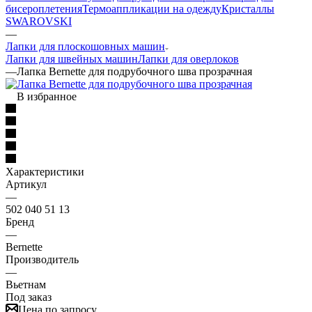
бисероплетения
Термоаппликации на одежду
Кристаллы
SWAROVSKI
—
Лапки для плоскошовных машин
Лапки для швейных машин
Лапки для оверлоков
—
Лапка Bernette для подрубочного шва прозрачная
В избранное
Характеристики
Артикул
—
502 040 51 13
Бренд
—
Bernette
Производитель
—
Вьетнам
Под заказ
Цена по запросу