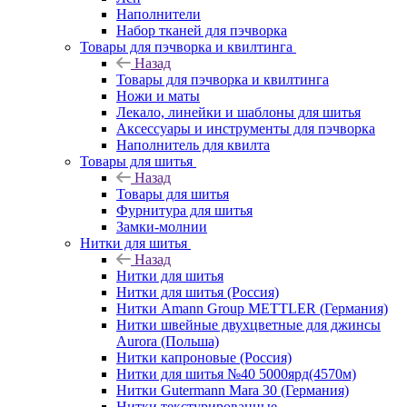
Наполнители
Набор тканей для пэчворка
Товары для пэчворка и квилтинга
Назад
Товары для пэчворка и квилтинга
Ножи и маты
Лекало, линейки и шаблоны для шитья
Аксессуары и инструменты для пэчворка
Наполнитель для квилта
Товары для шитья
Назад
Товары для шитья
Фурнитура для шитья
Замки-молнии
Нитки для шитья
Назад
Нитки для шитья
Нитки для шитья (Россия)
Нитки Amann Group METTLER (Германия)
Нитки швейные двухцветные для джинсы
Aurora (Польша)
Нитки капроновые (Россия)
Нитки для шитья №40 5000ярд(4570м)
Нитки Gutermann Mara 30 (Германия)
Нитки текстурированные