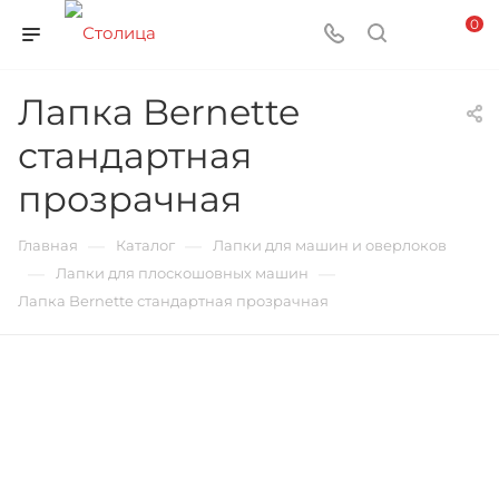
0
Лапка Bernette
стандартная
прозрачная
—
—
Главная
Каталог
Лапки для машин и оверлоков
—
—
Лапки для плоскошовных машин
Лапка Bernette стандартная прозрачная