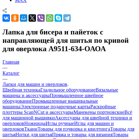
MAX
Лапка для бисера и пайеток с
направляющей для шитья по кривой
для оверлока А9511-634-ОАОА
Главная
—
Каталог
—
Лапки для машин и оверлоков
Швейная техника
Гладильное оборудование
Вязальные
машины и аксессуары
Промышленное швейное
оборудование
Промышленные вышивальные
машины
Электронные подарочные карты
Раскройные
плоттеры ScanNCut и аксессуары
Манекены портновские
Всё
для машинной вышивки
Аксессуары для швейной техники и
оверлоков
Ножницы
Иглы ручные
Иглы для машин и
оверлоков
Ткани
Товары для пэчворка и квилтинга
Товары для
шитья
Нитки для шитья
Пряжа и товары для вязания
Товары