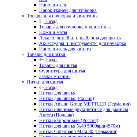
Наполнители
Набор тканей для пэчворка
Товары для пэчворка и квилтинга
Назад
Товары для пэчворка и квилтинга
Ножи и маты
Лекало, линейки и шаблоны для шитья
Аксессуары и инструменты для пэчворка
Наполнитель для квилта
Товары для шитья
Назад
Товары для шитья
Фурнитура для шитья
Замки-молнии
Нитки для шитья
Назад
Нитки для шитья
Нитки для шитья (Россия)
Нитки Amann Group METTLER (Германия)
Нитки швейные двухцветные для джинсы
Aurora (Польша)
Нитки капроновые (Россия)
Нитки для шитья №40 5000ярд(4570м)
Нитки Gutermann Mara 30 (Германия)
Нитки текстурированные