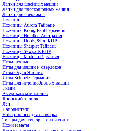
Лапки для швейных машин
Лапки для плоскошовных машин
Лапки для оверлоков
Ножницы
Ножницы Aurora Тайвань
Ножницы Konig-Paul Германия
Ножницы Hemline Австралия
Ножницы Hobby&Pro КНР
Ножницы Sharpist Тайвань
Ножницы Sewparts КНР
Ножницы Madeira Германия
Иглы ручные
Иглы для машин и оверлоков
Иглы Organ Япония
Иглы Schmetz Германия
Иглы для иглопробивных машин
Ткани
Американский хлопок
Японский хлопок
Лен
Наполнители
Набор тканей для пэчворка
Товары для пэчворка и квилтинга
Ножи и маты
Лекало, линейки и шаблоны для шитья