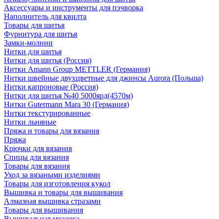
Аксессуары и инструменты для пэчворка
Наполнитель для квилта
Товары для шитья
Фурнитура для шитья
Замки-молнии
Нитки для шитья
Нитки для шитья (Россия)
Нитки Amann Group METTLER (Германия)
Нитки швейные двухцветные для джинсы Aurora (Польша)
Нитки капроновые (Россия)
Нитки для шитья №40 5000ярд(4570м)
Нитки Gutermann Mara 30 (Германия)
Нитки текстурированные
Нитки льняные
Пряжа и товары для вязания
Пряжа
Крючки для вязания
Спицы для вязания
Товары для вязания
Уход за вязаными изделиями
Товары для изготовления кукол
Вышивка и товары для вышивания
Алмазная вышивка стразами
Товары для вышивания
Вышивальная мозаика