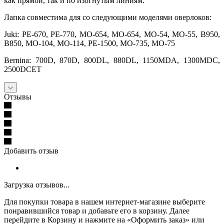
как прямой, так и по изогнутым линиям.
Лапка совместима для со следующими моделями оверлоков:
Juki: PE-670, PE-770, МО-654, МО-654, МО-54, МО-55, В950,
В850, МО-104, МО-114, PE-1500, МО-735, МО-75
Bernina: 700D, 870D, 800DL, 880DL, 1150MDA, 1300MDC,
2500DCET
Отзывы
Добавить отзыв
Загрузка отзывов...
Для покупки товара в нашем интернет-магазине выберите
понравившийся товар и добавьте его в корзину. Далее
перейдите в Корзину и нажмите на «Оформить заказ» или