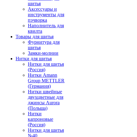
шитья
Аксессуары и
инструменты для
пэчворка
Наполнитель для
квилта
Товары для шитья
Фурнитура для
шитья
Замки-молнии
Нитки для шитья
Нитки для шитья
(Россия)
Нитки Amann
Group METTLER
(Германия)
Нитки швейные
двухцветные для
джинсы Aurora
(Польша)
Нитки
капроновые
(Россия)
Нитки для шитья
№40