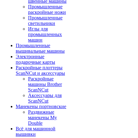
швейные машины
Промышленные
раскройные ножи
Промышленные
светильники
Иглы для
промышленных
машин
Промышленные
вышивальные машины
Электронные
подарочные карты
Раскройные плоттеры
ScanNCut и аксессуары
Раскройные
машины Brother
ScanNCut
Аксессуары для
ScanNCut
Манекены портновские
Раздвижные
манекены My
Double
Всё для машинной
вышивки