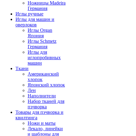
Ножницы Madeira
Германия
Иглы ручные
Иглы для машин и
оверлоков
Иглы Organ
Япония
Иглы Schmetz
Германия
Иглы для
иглопробивных
машин
Ткани
Американский
хлопок
Японский хлопок
Лен
Наполнители
Набор тканей для
пэчворка
Товары для пэчворка и
квилтинга
Ножи и маты
Лекало, линейки
и шаблоны для