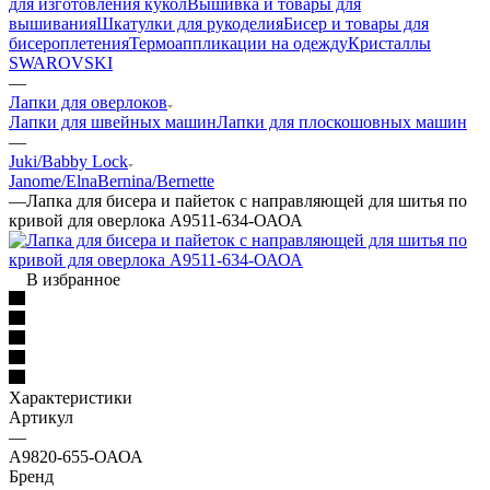
для изготовления кукол
Вышивка и товары для
вышивания
Шкатулки для рукоделия
Бисер и товары для
бисероплетения
Термоаппликации на одежду
Кристаллы
SWAROVSKI
—
Лапки для оверлоков
Лапки для швейных машин
Лапки для плоскошовных машин
—
Juki/Babby Lock
Janome/Elna
Bernina/Bernette
—
Лапка для бисера и пайеток с направляющей для шитья по
кривой для оверлока А9511-634-ОАОА
В избранное
Характеристики
Артикул
—
А9820-655-ОАОА
Бренд