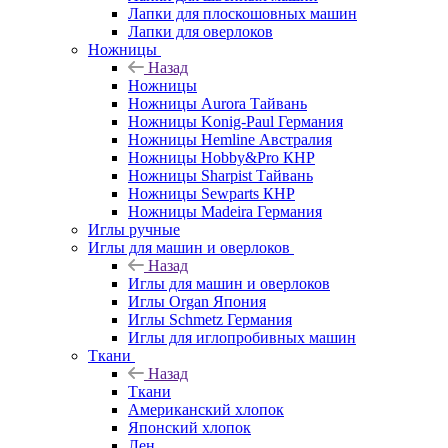
Лапки для плоскошовных машин
Лапки для оверлоков
Ножницы
Назад
Ножницы
Ножницы Aurora Тайвань
Ножницы Konig-Paul Германия
Ножницы Hemline Австралия
Ножницы Hobby&Pro КНР
Ножницы Sharpist Тайвань
Ножницы Sewparts КНР
Ножницы Madeira Германия
Иглы ручные
Иглы для машин и оверлоков
Назад
Иглы для машин и оверлоков
Иглы Organ Япония
Иглы Schmetz Германия
Иглы для иглопробивных машин
Ткани
Назад
Ткани
Американский хлопок
Японский хлопок
Лен