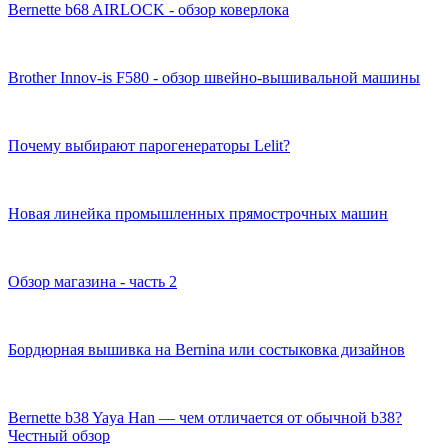
Bernette b68 AIRLOCK - обзор коверлока
Brother Innov-is F580 - обзор швейно-вышивальной машины
Почему выбирают парогенераторы Lelit?
Новая линейка промышленных прямострочных машин
Обзор магазина - часть 2
Бордюрная вышивка на Bernina или состыковка дизайнов
Bernette b38 Yaya Han — чем отличается от обычной b38?
Честный обзор