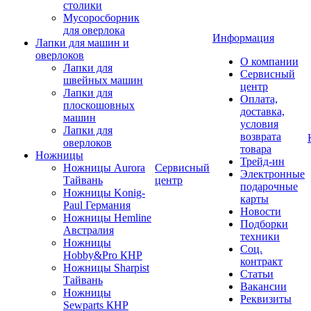
столики
Мусоросборник
для оверлока
Информация
Лапки для машин и
оверлоков
О компании
Лапки для
Сервисный
швейных машин
центр
Лапки для
Оплата,
плоскошовных
доставка,
машин
условия
Лапки для
возврата
оверлоков
товара
Ножницы
Трейд-ин
Ножницы Aurora
Сервисный
Электронные
Тайвань
центр
подарочные
Ножницы Konig-
карты
Paul Германия
Новости
Ножницы Hemline
Подборки
Австралия
техники
Ножницы
Соц.
Hobby&Pro КНР
контракт
Ножницы Sharpist
Статьи
Тайвань
Вакансии
Ножницы
Реквизиты
Sewparts КНР