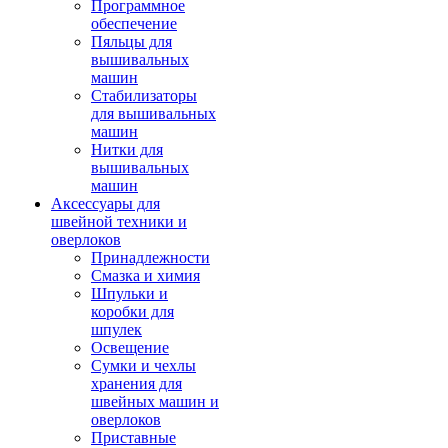
Программное
обеспечение
Пяльцы для
вышивальных
машин
Стабилизаторы
для вышивальных
машин
Нитки для
вышивальных
машин
Аксессуары для
швейной техники и
оверлоков
Принадлежности
Смазка и химия
Шпульки и
коробки для
шпулек
Освещение
Сумки и чехлы
хранения для
швейных машин и
оверлоков
Приставные