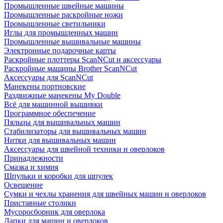
Промышленные швейные машины
Промышленные раскройные ножи
Промышленные светильники
Иглы для промышленных машин
Промышленные вышивальные машины
Электронные подарочные карты
Раскройные плоттеры ScanNCut и аксессуары
Раскройные машины Brother ScanNCut
Аксессуары для ScanNCut
Манекены портновские
Раздвижные манекены My Double
Всё для машинной вышивки
Программное обеспечение
Пяльцы для вышивальных машин
Стабилизаторы для вышивальных машин
Нитки для вышивальных машин
Аксессуары для швейной техники и оверлоков
Принадлежности
Смазка и химия
Шпульки и коробки для шпулек
Освещение
Сумки и чехлы хранения для швейных машин и оверлоков
Приставные столики
Мусоросборник для оверлока
Лапки для машин и оверлоков