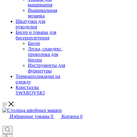
вышивания
Вышивальная
мозаика
Шкатулки для
рукоделия
Бисер и товары для
бисероплетения
Бисер
Леска, спандекс,
проволока для
бисера
Инструменты для
фурнитуры
Термоаппликации на
одежду
Кристаллы
SWAROVSKI
Избранные товары
0
Корзина
0