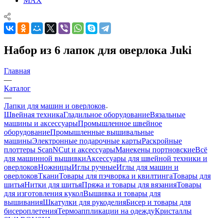
MAX
Набор из 6 лапок для оверлока Juki
Главная
—
Каталог
—
Лапки для машин и оверлоков
Швейная техника
Гладильное оборудование
Вязальные
машины и аксессуары
Промышленное швейное
оборудование
Промышленные вышивальные
машины
Электронные подарочные карты
Раскройные
плоттеры ScanNCut и аксессуары
Манекены портновские
Всё
для машинной вышивки
Аксессуары для швейной техники и
оверлоков
Ножницы
Иглы ручные
Иглы для машин и
оверлоков
Ткани
Товары для пэчворка и квилтинга
Товары для
шитья
Нитки для шитья
Пряжа и товары для вязания
Товары
для изготовления кукол
Вышивка и товары для
вышивания
Шкатулки для рукоделия
Бисер и товары для
бисероплетения
Термоаппликации на одежду
Кристаллы