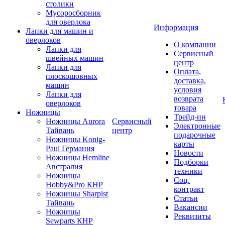
столики
Мусоросборник
для оверлока
Информация
Лапки для машин и
оверлоков
О компании
Лапки для
Сервисный
швейных машин
центр
Лапки для
Оплата,
плоскошовных
доставка,
машин
условия
Лапки для
возврата
оверлоков
товара
Ножницы
Трейд-ин
Ножницы Aurora
Сервисный
Электронные
Тайвань
центр
подарочные
Ножницы Konig-
карты
Paul Германия
Новости
Ножницы Hemline
Подборки
Австралия
техники
Ножницы
Соц.
Hobby&Pro КНР
контракт
Ножницы Sharpist
Статьи
Тайвань
Вакансии
Ножницы
Реквизиты
Sewparts КНР