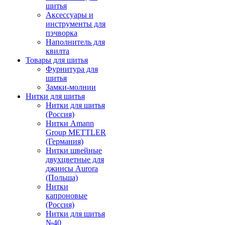
шитья
Аксессуары и
инструменты для
пэчворка
Наполнитель для
квилта
Товары для шитья
Фурнитура для
шитья
Замки-молнии
Нитки для шитья
Нитки для шитья
(Россия)
Нитки Amann
Group METTLER
(Германия)
Нитки швейные
двухцветные для
джинсы Aurora
(Польша)
Нитки
капроновые
(Россия)
Нитки для шитья
№40