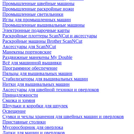
Промышленные швейные машины
Промышленные раскройные ножи
Промышленные светильники
Иглы для промышленных машин
Промышленные вышивальные машины
Электронные подарочные карты
Раскройные плоттеры ScanNCut и аксессуары
Раскройные машины Brother ScanNCut
Аксессуары для ScanNCut
Манекены портновские
Раздвижные манекены My Double
Всё для машинной вышивки
Программное обеспечение
Пяльцы для вышивальных машин
Стабилизаторы для вышивальных машин
Нитки для вышивальных машин
Аксессуары для швейной техники и оверлоков
Принадлежности
Смазка и химия
Шпульки и коробки для шпулек
Освещение
Сумки и чехлы хранения для швейных машин и оверлоков
Приставные столики
Мусоросборник для оверлока
Лапки для машин и оверлоков