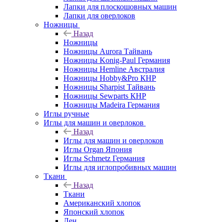
Лапки для плоскошовных машин
Лапки для оверлоков
Ножницы
Назад
Ножницы
Ножницы Aurora Тайвань
Ножницы Konig-Paul Германия
Ножницы Hemline Австралия
Ножницы Hobby&Pro КНР
Ножницы Sharpist Тайвань
Ножницы Sewparts КНР
Ножницы Madeira Германия
Иглы ручные
Иглы для машин и оверлоков
Назад
Иглы для машин и оверлоков
Иглы Organ Япония
Иглы Schmetz Германия
Иглы для иглопробивных машин
Ткани
Назад
Ткани
Американский хлопок
Японский хлопок
Лен