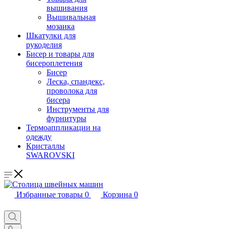
вышивания
Вышивальная
мозаика
Шкатулки для
рукоделия
Бисер и товары для
бисероплетения
Бисер
Леска, спандекс,
проволока для
бисера
Инструменты для
фурнитуры
Термоаппликации на
одежду
Кристаллы
SWAROVSKI
Избранные товары
0
Корзина
0