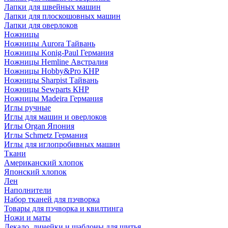
Лапки для швейных машин
Лапки для плоскошовных машин
Лапки для оверлоков
Ножницы
Ножницы Aurora Тайвань
Ножницы Konig-Paul Германия
Ножницы Hemline Австралия
Ножницы Hobby&Pro КНР
Ножницы Sharpist Тайвань
Ножницы Sewparts КНР
Ножницы Madeira Германия
Иглы ручные
Иглы для машин и оверлоков
Иглы Organ Япония
Иглы Schmetz Германия
Иглы для иглопробивных машин
Ткани
Американский хлопок
Японский хлопок
Лен
Наполнители
Набор тканей для пэчворка
Товары для пэчворка и квилтинга
Ножи и маты
Лекало, линейки и шаблоны для шитья