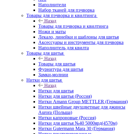
Наполнители
Набор тканей для пэчворка
Товары для пэчворка и квилтинга
Назад
Товары для пэчворка и квилтинга
Ножи и маты
Лекало, линейки и шаблоны для шитья
Аксессуары и инструменты для пэчворка
Наполнитель для квилта
Товары для шитья
Назад
Товары для шитья
Фурнитура для шитья
Замки-молнии
Нитки для шитья
Назад
Нитки для шитья
Нитки для шитья (Россия)
Нитки Amann Group METTLER (Германия)
Нитки швейные двухцветные для джинсы
Aurora (Польша)
Нитки капроновые (Россия)
Нитки для шитья №40 5000ярд(4570м)
Нитки Gutermann Mara 30 (Германия)
Нитки текстурированные