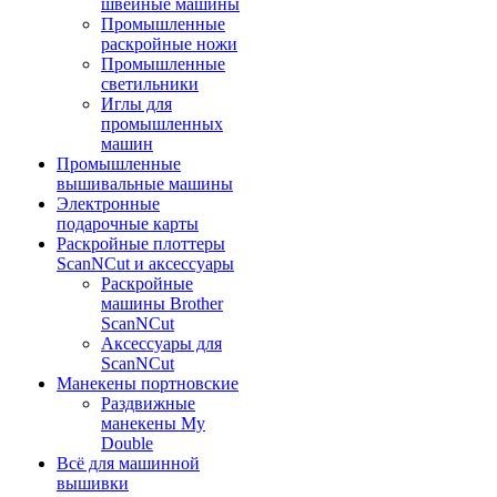
швейные машины
Промышленные
раскройные ножи
Промышленные
светильники
Иглы для
промышленных
машин
Промышленные
вышивальные машины
Электронные
подарочные карты
Раскройные плоттеры
ScanNCut и аксессуары
Раскройные
машины Brother
ScanNCut
Аксессуары для
ScanNCut
Манекены портновские
Раздвижные
манекены My
Double
Всё для машинной
вышивки