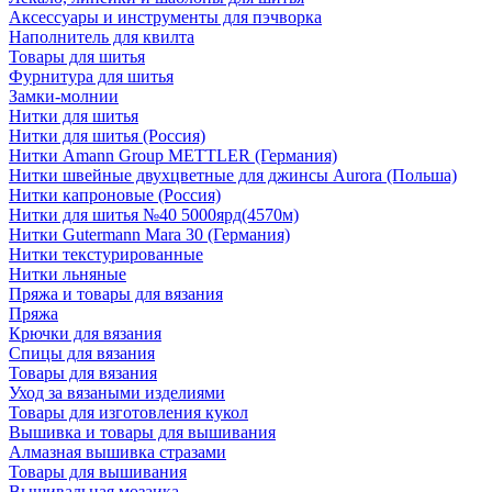
Аксессуары и инструменты для пэчворка
Наполнитель для квилта
Товары для шитья
Фурнитура для шитья
Замки-молнии
Нитки для шитья
Нитки для шитья (Россия)
Нитки Amann Group METTLER (Германия)
Нитки швейные двухцветные для джинсы Aurora (Польша)
Нитки капроновые (Россия)
Нитки для шитья №40 5000ярд(4570м)
Нитки Gutermann Mara 30 (Германия)
Нитки текстурированные
Нитки льняные
Пряжа и товары для вязания
Пряжа
Крючки для вязания
Спицы для вязания
Товары для вязания
Уход за вязаными изделиями
Товары для изготовления кукол
Вышивка и товары для вышивания
Алмазная вышивка стразами
Товары для вышивания
Вышивальная мозаика