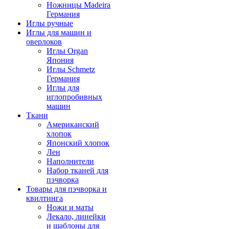
Ножницы Madeira
Германия
Иглы ручные
Иглы для машин и
оверлоков
Иглы Organ
Япония
Иглы Schmetz
Германия
Иглы для
иглопробивных
машин
Ткани
Американский
хлопок
Японский хлопок
Лен
Наполнители
Набор тканей для
пэчворка
Товары для пэчворка и
квилтинга
Ножи и маты
Лекало, линейки
и шаблоны для