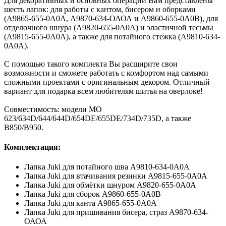
Для декоративных и основных операций Вам представлены
шесть лапок: для работы с кантом, бисером и оборками
(A9865-655-0A0A, А9870-634-ОАОА и A9860-655-0A0B), для
отделочного шнура (A9820-655-0A0A) и эластичной тесьмы
(A9815-655-0A0A), а также для потайного стежка (A9810-634-
0A0A).
С помощью такого комплекта Вы расширите свои
возможности и сможете работать с комфортом над самыми
сложными проектами с оригинальным декором. Отличный
вариант для подарка всем любителям шитья на оверлоке!
Совместимость: модели MO
623/634D/644/644D/654DE/655DE/734D/735D, а также
B850/B950.
Комплектация:
Лапка Juki для потайного шва A9810-634-0A0A
Лапка Juki для втачивания резинки A9815-655-0A0A
Лапка Juki для обмётки шнуром A9820-655-0A0A
Лапка Juki для сборок A9860-655-0A0B
Лапка Juki для канта A9865-655-0A0A
Лапка Juki для пришивания бисера, страз А9870-634-
ОАОА