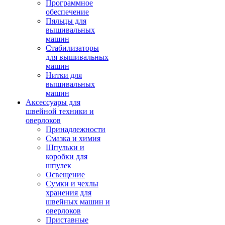
Программное
обеспечение
Пяльцы для
вышивальных
машин
Стабилизаторы
для вышивальных
машин
Нитки для
вышивальных
машин
Аксессуары для
швейной техники и
оверлоков
Принадлежности
Смазка и химия
Шпульки и
коробки для
шпулек
Освещение
Сумки и чехлы
хранения для
швейных машин и
оверлоков
Приставные