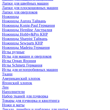
Лапки для швейных машин
Лапки для плоскошовных машин
Лапки для оверлоков
Ножницы
Ножницы Aurora Тайвань
Ножницы Konig-Paul Германия
Ножницы Hemline Австралия
Ножницы Hobby&Pro КНР
Ножницы Sharpist Тайвань
Ножницы Sewparts КНР
Ножницы Madeira Германия
Иглы ручные
Иглы для машин и оверлоков
Иглы Organ Япония
Иглы Schmetz Германия
Иглы для иглопробивных машин
Ткани
Американский хлопок
Японский хлопок
Лен
Наполнители
Набор тканей для пэчворка
Товары для пэчворка и квилтинга
Ножи и маты
Лекало, линейки и шаблоны для шитья