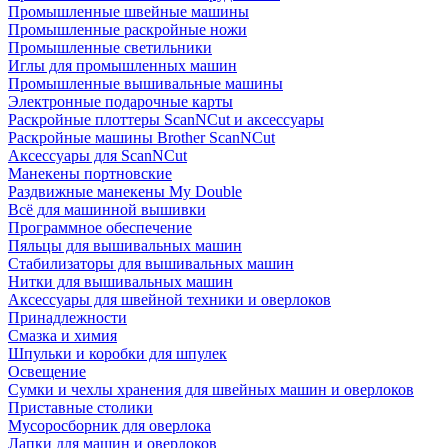
Промышленные швейные машины
Промышленные раскройные ножи
Промышленные светильники
Иглы для промышленных машин
Промышленные вышивальные машины
Электронные подарочные карты
Раскройные плоттеры ScanNCut и аксессуары
Раскройные машины Brother ScanNCut
Аксессуары для ScanNCut
Манекены портновские
Раздвижные манекены My Double
Всё для машинной вышивки
Программное обеспечение
Пяльцы для вышивальных машин
Стабилизаторы для вышивальных машин
Нитки для вышивальных машин
Аксессуары для швейной техники и оверлоков
Принадлежности
Смазка и химия
Шпульки и коробки для шпулек
Освещение
Сумки и чехлы хранения для швейных машин и оверлоков
Приставные столики
Мусоросборник для оверлока
Лапки для машин и оверлоков