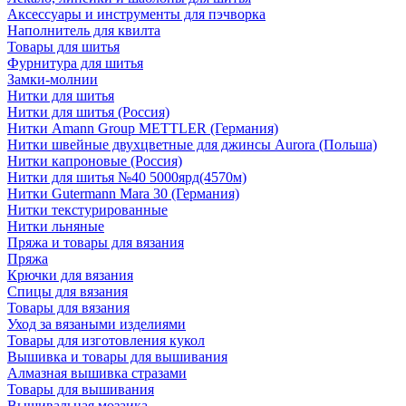
Аксессуары и инструменты для пэчворка
Наполнитель для квилта
Товары для шитья
Фурнитура для шитья
Замки-молнии
Нитки для шитья
Нитки для шитья (Россия)
Нитки Amann Group METTLER (Германия)
Нитки швейные двухцветные для джинсы Aurora (Польша)
Нитки капроновые (Россия)
Нитки для шитья №40 5000ярд(4570м)
Нитки Gutermann Mara 30 (Германия)
Нитки текстурированные
Нитки льняные
Пряжа и товары для вязания
Пряжа
Крючки для вязания
Спицы для вязания
Товары для вязания
Уход за вязаными изделиями
Товары для изготовления кукол
Вышивка и товары для вышивания
Алмазная вышивка стразами
Товары для вышивания
Вышивальная мозаика