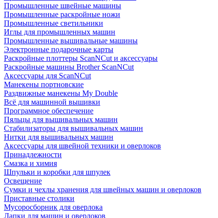
Промышленные швейные машины
Промышленные раскройные ножи
Промышленные светильники
Иглы для промышленных машин
Промышленные вышивальные машины
Электронные подарочные карты
Раскройные плоттеры ScanNCut и аксессуары
Раскройные машины Brother ScanNCut
Аксессуары для ScanNCut
Манекены портновские
Раздвижные манекены My Double
Всё для машинной вышивки
Программное обеспечение
Пяльцы для вышивальных машин
Стабилизаторы для вышивальных машин
Нитки для вышивальных машин
Аксессуары для швейной техники и оверлоков
Принадлежности
Смазка и химия
Шпульки и коробки для шпулек
Освещение
Сумки и чехлы хранения для швейных машин и оверлоков
Приставные столики
Мусоросборник для оверлока
Лапки для машин и оверлоков