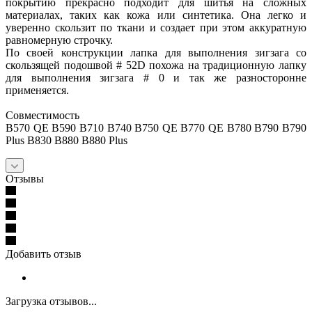
покрытию прекрасно подходит для шитья на сложных
материалах, таких как кожа или синтетика. Она легко и
уверенно скользит по ткани и создает при этом аккуратную
равномерную строчку.
По своей конструкции лапка для выполнения зигзага со
скользящей подошвой # 52D похожа на традиционную лапку
для выполнения зигзага # 0 и так же разносторонне
применяется.
Совместимость
B570 QE B590 B710 B740 B750 QE B770 QE B780 B790 B790
Plus B830 B880 B880 Plus
Отзывы
Добавить отзыв
Загрузка отзывов...