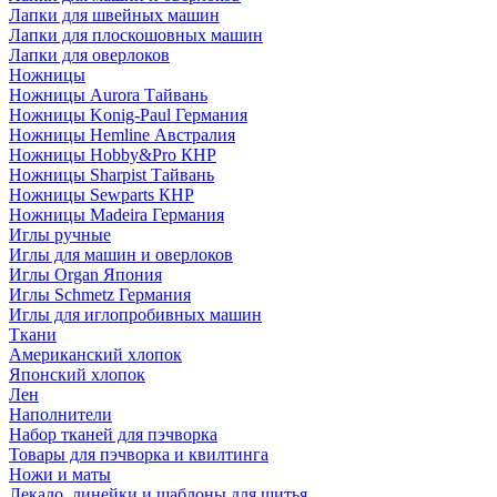
Лапки для швейных машин
Лапки для плоскошовных машин
Лапки для оверлоков
Ножницы
Ножницы Aurora Тайвань
Ножницы Konig-Paul Германия
Ножницы Hemline Австралия
Ножницы Hobby&Pro КНР
Ножницы Sharpist Тайвань
Ножницы Sewparts КНР
Ножницы Madeira Германия
Иглы ручные
Иглы для машин и оверлоков
Иглы Organ Япония
Иглы Schmetz Германия
Иглы для иглопробивных машин
Ткани
Американский хлопок
Японский хлопок
Лен
Наполнители
Набор тканей для пэчворка
Товары для пэчворка и квилтинга
Ножи и маты
Лекало, линейки и шаблоны для шитья