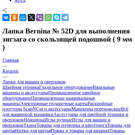
MAX
Лапка Bernina № 52D для выполнения
зигзага со скользящей подошвой ( 9 мм
)
Главная
—
Каталог
—
Лапки для машин и оверлоков
Швейная техника
Гладильное оборудование
Вязальные
машины и аксессуары
Промышленное швейное
оборудование
Промышленные вышивальные
машины
Электронные подарочные карты
Раскройные
плоттеры ScanNCut и аксессуары
Манекены портновские
Всё
для машинной вышивки
Аксессуары для швейной техники и
оверлоков
Ножницы
Иглы ручные
Иглы для машин и
оверлоков
Ткани
Товары для пэчворка и квилтинга
Товары для
шитья
Нитки для шитья
Пряжа и товары для вязания
Товары