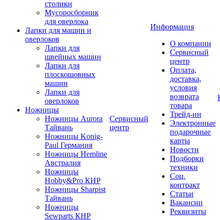
столики
Мусоросборник
для оверлока
Информация
Лапки для машин и
оверлоков
О компании
Лапки для
Сервисный
швейных машин
центр
Лапки для
Оплата,
плоскошовных
доставка,
машин
условия
Лапки для
возврата
оверлоков
товара
Ножницы
Трейд-ин
Ножницы Aurora
Сервисный
Электронные
Тайвань
центр
подарочные
Ножницы Konig-
карты
Paul Германия
Новости
Ножницы Hemline
Подборки
Австралия
техники
Ножницы
Соц.
Hobby&Pro КНР
контракт
Ножницы Sharpist
Статьи
Тайвань
Вакансии
Ножницы
Реквизиты
Sewparts КНР