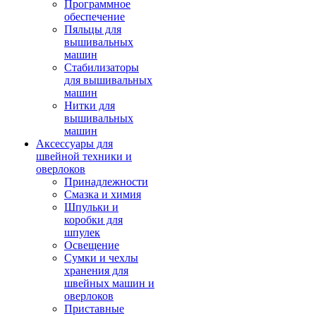
Программное
обеспечение
Пяльцы для
вышивальных
машин
Стабилизаторы
для вышивальных
машин
Нитки для
вышивальных
машин
Аксессуары для
швейной техники и
оверлоков
Принадлежности
Смазка и химия
Шпульки и
коробки для
шпулек
Освещение
Сумки и чехлы
хранения для
швейных машин и
оверлоков
Приставные