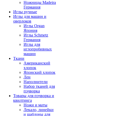
Ножницы Madeira
Германия
Иглы ручные
Иглы для машин и
оверлоков
Иглы Organ
Япония
Иглы Schmetz
Германия
Иглы для
иглопробивных
машин
Ткани
Американский
хлопок
Японский хлопок
Лен
Наполнители
Набор тканей для
пэчворка
Товары для пэчворка и
квилтинга
Ножи и маты
Лекало, линейки
и шаблоны для