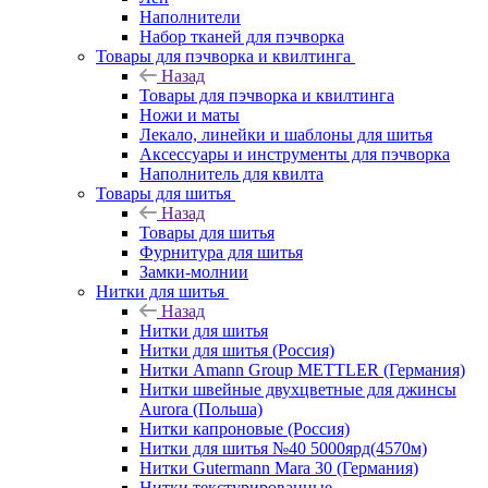
Наполнители
Набор тканей для пэчворка
Товары для пэчворка и квилтинга
Назад
Товары для пэчворка и квилтинга
Ножи и маты
Лекало, линейки и шаблоны для шитья
Аксессуары и инструменты для пэчворка
Наполнитель для квилта
Товары для шитья
Назад
Товары для шитья
Фурнитура для шитья
Замки-молнии
Нитки для шитья
Назад
Нитки для шитья
Нитки для шитья (Россия)
Нитки Amann Group METTLER (Германия)
Нитки швейные двухцветные для джинсы
Aurora (Польша)
Нитки капроновые (Россия)
Нитки для шитья №40 5000ярд(4570м)
Нитки Gutermann Mara 30 (Германия)
Нитки текстурированные