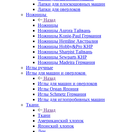
Лапки для плоскошовных машин
Лапки для оверлоков
Ножницы
Назад
Ножницы
Ножницы Aurora Тайвань
Ножницы Konig-Paul Германия
Ножницы Hemline Австралия
Ножницы Hobby&Pro КНР
Ножницы Sharpist Тайвань
Ножницы Sewparts КНР
Ножницы Madeira Германия
Иглы ручные
Иглы для машин и оверлоков
Назад
Иглы для машин и оверлоков
Иглы Organ Япония
Иглы Schmetz Германия
Иглы для иглопробивных машин
Ткани
Назад
Ткани
Американский хлопок
Японский хлопок
Лен