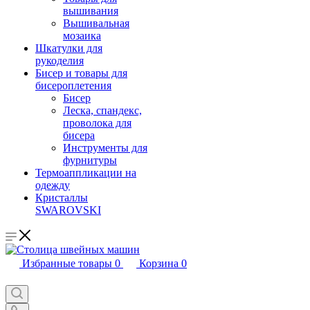
вышивания
Вышивальная
мозаика
Шкатулки для
рукоделия
Бисер и товары для
бисероплетения
Бисер
Леска, спандекс,
проволока для
бисера
Инструменты для
фурнитуры
Термоаппликации на
одежду
Кристаллы
SWAROVSKI
Избранные товары
0
Корзина
0