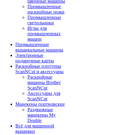
швейные машины
Промышленные
раскройные ножи
Промышленные
светильники
Иглы для
промышленных
машин
Промышленные
вышивальные машины
Электронные
подарочные карты
Раскройные плоттеры
ScanNCut и аксессуары
Раскройные
машины Brother
ScanNCut
Аксессуары для
ScanNCut
Манекены портновские
Раздвижные
манекены My
Double
Всё для машинной
вышивки