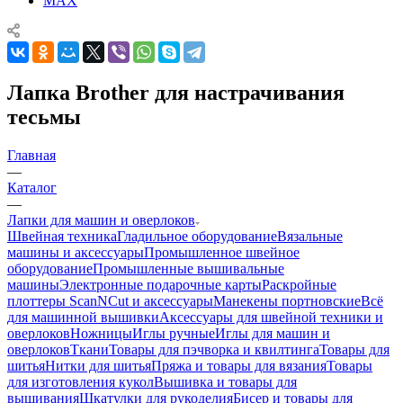
MAX
Лапка Brother для настрачивания
тесьмы
Главная
—
Каталог
—
Лапки для машин и оверлоков
Швейная техника
Гладильное оборудование
Вязальные
машины и аксессуары
Промышленное швейное
оборудование
Промышленные вышивальные
машины
Электронные подарочные карты
Раскройные
плоттеры ScanNCut и аксессуары
Манекены портновские
Всё
для машинной вышивки
Аксессуары для швейной техники и
оверлоков
Ножницы
Иглы ручные
Иглы для машин и
оверлоков
Ткани
Товары для пэчворка и квилтинга
Товары для
шитья
Нитки для шитья
Пряжа и товары для вязания
Товары
для изготовления кукол
Вышивка и товары для
вышивания
Шкатулки для рукоделия
Бисер и товары для