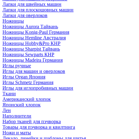
Лапки для швейных машин
Лапки для плоскошовных машин
Лапки для оверлоков
Ножницы
Ножницы Aurora Тайвань
Ножницы Konig-Paul Германия
Ножницы Hemline Австралия
Ножницы Hobby&Pro КНР
Ножницы Sharpist Тайвань
Ножницы Sewparts КНР
Ножницы Madeira Германия
Иглы ручные
Иглы для машин и оверлоков
Иглы Organ Япония
Иглы Schmetz Германия
Иглы для иглопробивных машин
Ткани
Американский хлопок
Японский хлопок
Лен
Наполнители
Набор тканей для пэчворка
Товары для пэчворка и квилтинга
Ножи и маты
Лекало, линейки и шаблоны для шитья