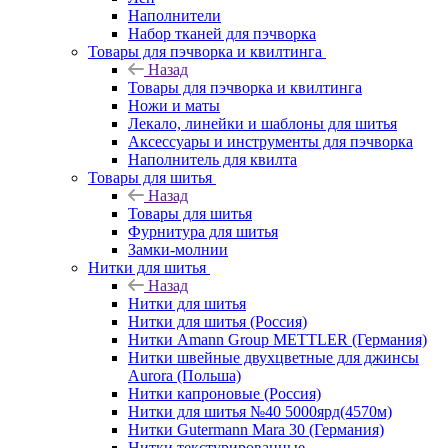
Наполнители
Набор тканей для пэчворка
Товары для пэчворка и квилтинга
Назад
Товары для пэчворка и квилтинга
Ножи и маты
Лекало, линейки и шаблоны для шитья
Аксессуары и инструменты для пэчворка
Наполнитель для квилта
Товары для шитья
Назад
Товары для шитья
Фурнитура для шитья
Замки-молнии
Нитки для шитья
Назад
Нитки для шитья
Нитки для шитья (Россия)
Нитки Amann Group METTLER (Германия)
Нитки швейные двухцветные для джинсы
Aurora (Польша)
Нитки капроновые (Россия)
Нитки для шитья №40 5000ярд(4570м)
Нитки Gutermann Mara 30 (Германия)
Нитки текстурированные