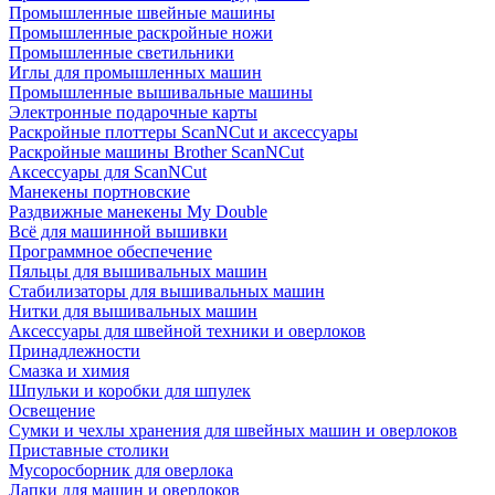
Промышленные швейные машины
Промышленные раскройные ножи
Промышленные светильники
Иглы для промышленных машин
Промышленные вышивальные машины
Электронные подарочные карты
Раскройные плоттеры ScanNCut и аксессуары
Раскройные машины Brother ScanNCut
Аксессуары для ScanNCut
Манекены портновские
Раздвижные манекены My Double
Всё для машинной вышивки
Программное обеспечение
Пяльцы для вышивальных машин
Стабилизаторы для вышивальных машин
Нитки для вышивальных машин
Аксессуары для швейной техники и оверлоков
Принадлежности
Смазка и химия
Шпульки и коробки для шпулек
Освещение
Сумки и чехлы хранения для швейных машин и оверлоков
Приставные столики
Мусоросборник для оверлока
Лапки для машин и оверлоков