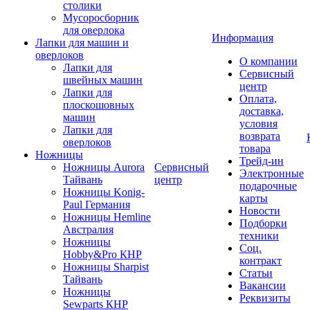
столики
Мусоросборник
для оверлока
Информация
Лапки для машин и
оверлоков
О компании
Лапки для
Сервисный
швейных машин
центр
Лапки для
Оплата,
плоскошовных
доставка,
машин
условия
Лапки для
возврата
оверлоков
товара
Ножницы
Трейд-ин
Ножницы Aurora
Сервисный
Электронные
Тайвань
центр
подарочные
Ножницы Konig-
карты
Paul Германия
Новости
Ножницы Hemline
Подборки
Австралия
техники
Ножницы
Соц.
Hobby&Pro КНР
контракт
Ножницы Sharpist
Статьи
Тайвань
Вакансии
Ножницы
Реквизиты
Sewparts КНР