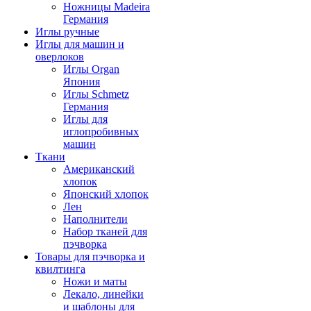
Ножницы Madeira
Германия
Иглы ручные
Иглы для машин и
оверлоков
Иглы Organ
Япония
Иглы Schmetz
Германия
Иглы для
иглопробивных
машин
Ткани
Американский
хлопок
Японский хлопок
Лен
Наполнители
Набор тканей для
пэчворка
Товары для пэчворка и
квилтинга
Ножи и маты
Лекало, линейки
и шаблоны для