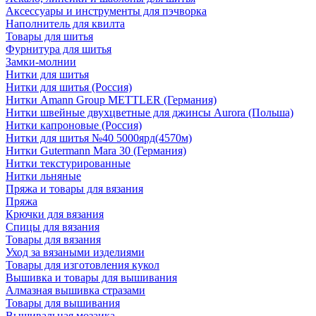
Аксессуары и инструменты для пэчворка
Наполнитель для квилта
Товары для шитья
Фурнитура для шитья
Замки-молнии
Нитки для шитья
Нитки для шитья (Россия)
Нитки Amann Group METTLER (Германия)
Нитки швейные двухцветные для джинсы Aurora (Польша)
Нитки капроновые (Россия)
Нитки для шитья №40 5000ярд(4570м)
Нитки Gutermann Mara 30 (Германия)
Нитки текстурированные
Нитки льняные
Пряжа и товары для вязания
Пряжа
Крючки для вязания
Спицы для вязания
Товары для вязания
Уход за вязаными изделиями
Товары для изготовления кукол
Вышивка и товары для вышивания
Алмазная вышивка стразами
Товары для вышивания
Вышивальная мозаика