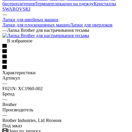
бисероплетения
Термоаппликации на одежду
Кристаллы
SWAROVSKI
—
Лапки для швейных машин
Лапки для плоскошовных машин
Лапки для оверлоков
—
Лапка Brother для настрачивания тесьмы
В избранное
Характеристики
Артикул
—
F021N: XC1960-002
Бренд
—
Brother
Производитель
—
Brother Industries, Ltd Япония
Под заказ
Цена по запросу