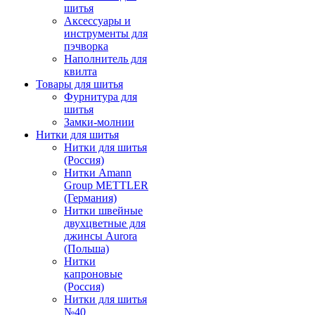
шитья
Аксессуары и
инструменты для
пэчворка
Наполнитель для
квилта
Товары для шитья
Фурнитура для
шитья
Замки-молнии
Нитки для шитья
Нитки для шитья
(Россия)
Нитки Amann
Group METTLER
(Германия)
Нитки швейные
двухцветные для
джинсы Aurora
(Польша)
Нитки
капроновые
(Россия)
Нитки для шитья
№40