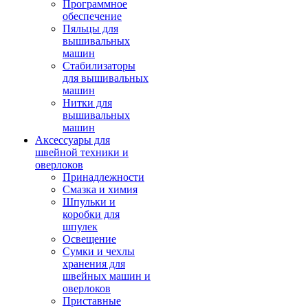
Программное
обеспечение
Пяльцы для
вышивальных
машин
Стабилизаторы
для вышивальных
машин
Нитки для
вышивальных
машин
Аксессуары для
швейной техники и
оверлоков
Принадлежности
Смазка и химия
Шпульки и
коробки для
шпулек
Освещение
Сумки и чехлы
хранения для
швейных машин и
оверлоков
Приставные