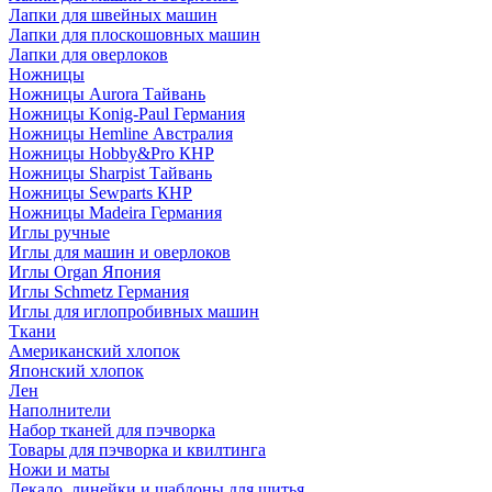
Лапки для швейных машин
Лапки для плоскошовных машин
Лапки для оверлоков
Ножницы
Ножницы Aurora Тайвань
Ножницы Konig-Paul Германия
Ножницы Hemline Австралия
Ножницы Hobby&Pro КНР
Ножницы Sharpist Тайвань
Ножницы Sewparts КНР
Ножницы Madeira Германия
Иглы ручные
Иглы для машин и оверлоков
Иглы Organ Япония
Иглы Schmetz Германия
Иглы для иглопробивных машин
Ткани
Американский хлопок
Японский хлопок
Лен
Наполнители
Набор тканей для пэчворка
Товары для пэчворка и квилтинга
Ножи и маты
Лекало, линейки и шаблоны для шитья