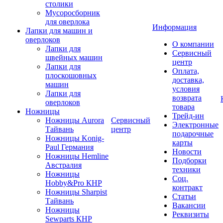
столики
Мусоросборник
для оверлока
Информация
Лапки для машин и
оверлоков
О компании
Лапки для
Сервисный
швейных машин
центр
Лапки для
Оплата,
плоскошовных
доставка,
машин
условия
Лапки для
возврата
оверлоков
товара
Ножницы
Трейд-ин
Ножницы Aurora
Сервисный
Электронные
Тайвань
центр
подарочные
Ножницы Konig-
карты
Paul Германия
Новости
Ножницы Hemline
Подборки
Австралия
техники
Ножницы
Соц.
Hobby&Pro КНР
контракт
Ножницы Sharpist
Статьи
Тайвань
Вакансии
Ножницы
Реквизиты
Sewparts КНР