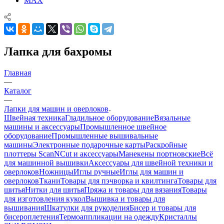
MAX
Лапка для бахромы
Главная
—
Каталог
—
Лапки для машин и оверлоков
Швейная техника
Гладильное оборудование
Вязальные
машины и аксессуары
Промышленное швейное
оборудование
Промышленные вышивальные
машины
Электронные подарочные карты
Раскройные
плоттеры ScanNCut и аксессуары
Манекены портновские
Всё
для машинной вышивки
Аксессуары для швейной техники и
оверлоков
Ножницы
Иглы ручные
Иглы для машин и
оверлоков
Ткани
Товары для пэчворка и квилтинга
Товары для
шитья
Нитки для шитья
Пряжа и товары для вязания
Товары
для изготовления кукол
Вышивка и товары для
вышивания
Шкатулки для рукоделия
Бисер и товары для
бисероплетения
Термоаппликации на одежду
Кристаллы