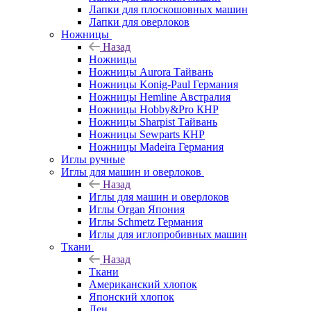
Лапки для плоскошовных машин
Лапки для оверлоков
Ножницы
Назад
Ножницы
Ножницы Aurora Тайвань
Ножницы Konig-Paul Германия
Ножницы Hemline Австралия
Ножницы Hobby&Pro КНР
Ножницы Sharpist Тайвань
Ножницы Sewparts КНР
Ножницы Madeira Германия
Иглы ручные
Иглы для машин и оверлоков
Назад
Иглы для машин и оверлоков
Иглы Organ Япония
Иглы Schmetz Германия
Иглы для иглопробивных машин
Ткани
Назад
Ткани
Американский хлопок
Японский хлопок
Лен