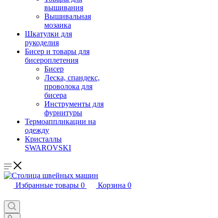
вышивания
Вышивальная
мозаика
Шкатулки для
рукоделия
Бисер и товары для
бисероплетения
Бисер
Леска, спандекс,
проволока для
бисера
Инструменты для
фурнитуры
Термоаппликации на
одежду
Кристаллы
SWAROVSKI
Избранные товары
0
Корзина
0