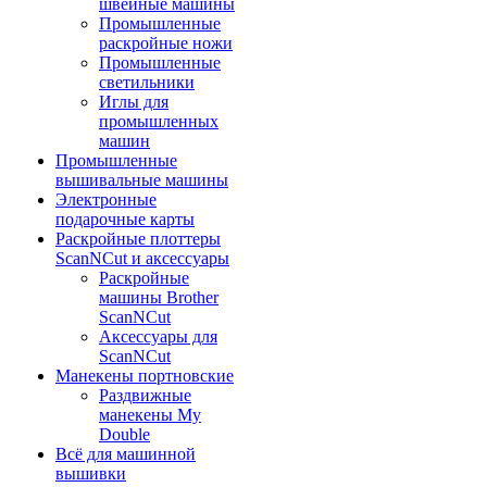
швейные машины
Промышленные
раскройные ножи
Промышленные
светильники
Иглы для
промышленных
машин
Промышленные
вышивальные машины
Электронные
подарочные карты
Раскройные плоттеры
ScanNCut и аксессуары
Раскройные
машины Brother
ScanNCut
Аксессуары для
ScanNCut
Манекены портновские
Раздвижные
манекены My
Double
Всё для машинной
вышивки