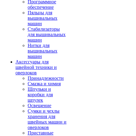
Программное
обеспечение
Пяльцы для
вышивальных
машин
Стабилизаторы
для вышивальных
машин
Нитки для
вышивальных
машин
Аксессуары для
швейной техники и
оверлоков
Принадлежности
Смазка и химия
Шпульки и
коробки для
шпулек
Освещение
Сумки и чехлы
хранения для
швейных машин и
оверлоков
Приставные