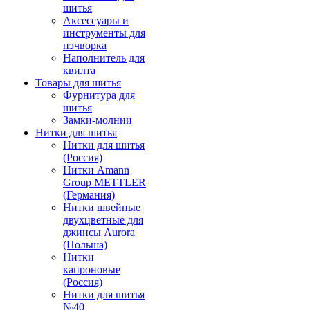
шитья
Аксессуары и
инструменты для
пэчворка
Наполнитель для
квилта
Товары для шитья
Фурнитура для
шитья
Замки-молнии
Нитки для шитья
Нитки для шитья
(Россия)
Нитки Amann
Group METTLER
(Германия)
Нитки швейные
двухцветные для
джинсы Aurora
(Польша)
Нитки
капроновые
(Россия)
Нитки для шитья
№40