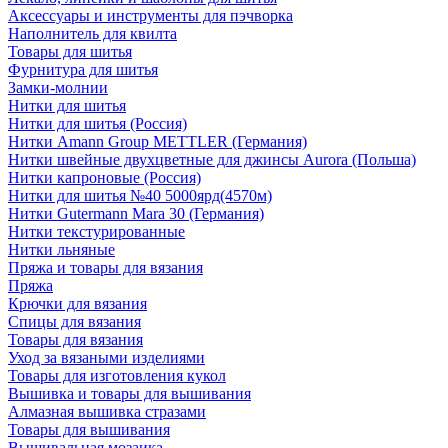
Аксессуары и инструменты для пэчворка
Наполнитель для квилта
Товары для шитья
Фурнитура для шитья
Замки-молнии
Нитки для шитья
Нитки для шитья (Россия)
Нитки Amann Group METTLER (Германия)
Нитки швейные двухцветные для джинсы Aurora (Польша)
Нитки капроновые (Россия)
Нитки для шитья №40 5000ярд(4570м)
Нитки Gutermann Mara 30 (Германия)
Нитки текстурированные
Нитки льняные
Пряжа и товары для вязания
Пряжа
Крючки для вязания
Спицы для вязания
Товары для вязания
Уход за вязаными изделиями
Товары для изготовления кукол
Вышивка и товары для вышивания
Алмазная вышивка стразами
Товары для вышивания
Вышивальная мозаика