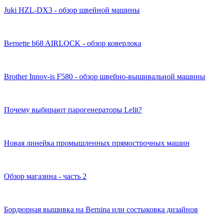
Juki HZL-DX3 - обзор швейной машины
Bernette b68 AIRLOCK - обзор коверлока
Brother Innov-is F580 - обзор швейно-вышивальной машины
Почему выбирают парогенераторы Lelit?
Новая линейка промышленных прямострочных машин
Обзор магазина - часть 2
Бордюрная вышивка на Bernina или состыковка дизайнов