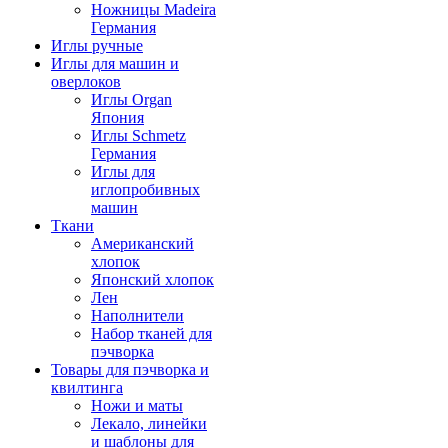
Ножницы Madeira
Германия
Иглы ручные
Иглы для машин и
оверлоков
Иглы Organ
Япония
Иглы Schmetz
Германия
Иглы для
иглопробивных
машин
Ткани
Американский
хлопок
Японский хлопок
Лен
Наполнители
Набор тканей для
пэчворка
Товары для пэчворка и
квилтинга
Ножи и маты
Лекало, линейки
и шаблоны для