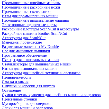
Промышленные швейные машины
Промышленные раскройные ножи
Промышленные светильники
Иглы для промышленных машин
Промышленные вышивальные машины
Электронные подарочные карты
Раскройные плоттеры ScanNCut и аксессуары
Раскройные машины Brother ScanNCut
Аксессуары для ScanNCut
Манекены портновские
Раздвижные манекены My Double
Всё для машинной вышивки
Программное обеспечение
Пяльцы для вышивальных машин
Стабилизаторы для вышивальных машин
Нитки для вышивальных машин
Аксессуары для швейной техники и оверлоков
Принадлежности
Смазка и химия
Шпульки и коробки для шпулек
Освещение
Сумки и чехлы хранения для швейных машин и оверлоков
Приставные столики
Мусоросборник для оверлока
Лапки для машин и оверлоков