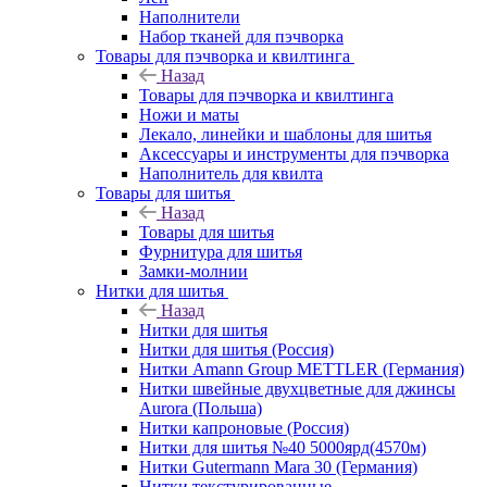
Наполнители
Набор тканей для пэчворка
Товары для пэчворка и квилтинга
Назад
Товары для пэчворка и квилтинга
Ножи и маты
Лекало, линейки и шаблоны для шитья
Аксессуары и инструменты для пэчворка
Наполнитель для квилта
Товары для шитья
Назад
Товары для шитья
Фурнитура для шитья
Замки-молнии
Нитки для шитья
Назад
Нитки для шитья
Нитки для шитья (Россия)
Нитки Amann Group METTLER (Германия)
Нитки швейные двухцветные для джинсы
Aurora (Польша)
Нитки капроновые (Россия)
Нитки для шитья №40 5000ярд(4570м)
Нитки Gutermann Mara 30 (Германия)
Нитки текстурированные