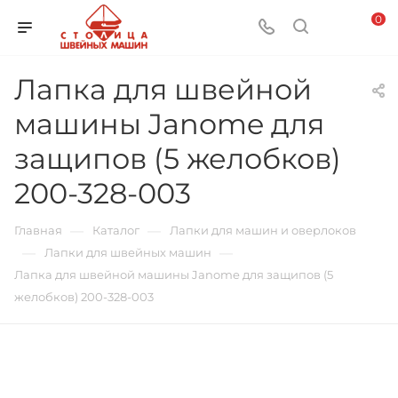
0
Лапка для швейной
машины Janome для
защипов (5 желобков)
200-328-003
—
—
Главная
Каталог
Лапки для машин и оверлоков
—
—
Лапки для швейных машин
Лапка для швейной машины Janome для защипов (5
желобков) 200-328-003