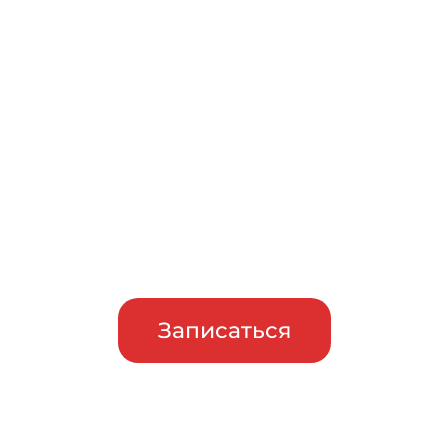
Записаться на бесплатный
тест-драйв
Приглашаем сравнить
машины в работе, прежде чем
сделать свой выбор
Записаться