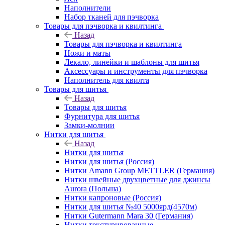
Наполнители
Набор тканей для пэчворка
Товары для пэчворка и квилтинга
Назад
Товары для пэчворка и квилтинга
Ножи и маты
Лекало, линейки и шаблоны для шитья
Аксессуары и инструменты для пэчворка
Наполнитель для квилта
Товары для шитья
Назад
Товары для шитья
Фурнитура для шитья
Замки-молнии
Нитки для шитья
Назад
Нитки для шитья
Нитки для шитья (Россия)
Нитки Amann Group METTLER (Германия)
Нитки швейные двухцветные для джинсы
Aurora (Польша)
Нитки капроновые (Россия)
Нитки для шитья №40 5000ярд(4570м)
Нитки Gutermann Mara 30 (Германия)
Нитки текстурированные