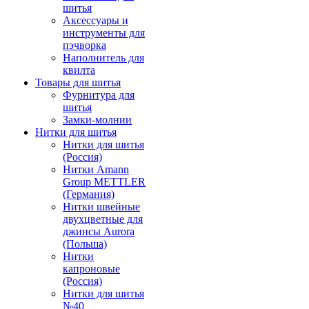
шитья
Аксессуары и
инструменты для
пэчворка
Наполнитель для
квилта
Товары для шитья
Фурнитура для
шитья
Замки-молнии
Нитки для шитья
Нитки для шитья
(Россия)
Нитки Amann
Group METTLER
(Германия)
Нитки швейные
двухцветные для
джинсы Aurora
(Польша)
Нитки
капроновые
(Россия)
Нитки для шитья
№40