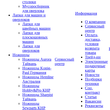
столики
Мусоросборник
для оверлока
Информация
Лапки для машин и
оверлоков
О компании
Лапки для
Сервисный
швейных машин
центр
Лапки для
Оплата,
плоскошовных
доставка,
машин
условия
Лапки для
возврата
оверлоков
товара
Ножницы
Трейд-ин
Ножницы Aurora
Сервисный
Электронные
Тайвань
центр
подарочные
Ножницы Konig-
карты
Paul Германия
Новости
Ножницы Hemline
Подборки
Австралия
техники
Ножницы
Соц.
Hobby&Pro КНР
контракт
Ножницы Sharpist
Статьи
Тайвань
Вакансии
Ножницы
Реквизиты
Sewparts КНР