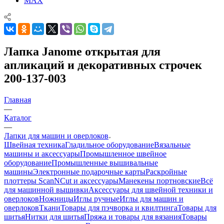
MAX
Лапка Janome открытая для
апликаций и декоративных строчек
200-137-003
Главная
—
Каталог
—
Лапки для машин и оверлоков
Швейная техника
Гладильное оборудование
Вязальные
машины и аксессуары
Промышленное швейное
оборудование
Промышленные вышивальные
машины
Электронные подарочные карты
Раскройные
плоттеры ScanNCut и аксессуары
Манекены портновские
Всё
для машинной вышивки
Аксессуары для швейной техники и
оверлоков
Ножницы
Иглы ручные
Иглы для машин и
оверлоков
Ткани
Товары для пэчворка и квилтинга
Товары для
шитья
Нитки для шитья
Пряжа и товары для вязания
Товары