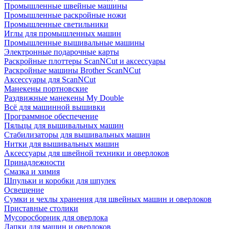
Промышленные швейные машины
Промышленные раскройные ножи
Промышленные светильники
Иглы для промышленных машин
Промышленные вышивальные машины
Электронные подарочные карты
Раскройные плоттеры ScanNCut и аксессуары
Раскройные машины Brother ScanNCut
Аксессуары для ScanNCut
Манекены портновские
Раздвижные манекены My Double
Всё для машинной вышивки
Программное обеспечение
Пяльцы для вышивальных машин
Стабилизаторы для вышивальных машин
Нитки для вышивальных машин
Аксессуары для швейной техники и оверлоков
Принадлежности
Смазка и химия
Шпульки и коробки для шпулек
Освещение
Сумки и чехлы хранения для швейных машин и оверлоков
Приставные столики
Мусоросборник для оверлока
Лапки для машин и оверлоков