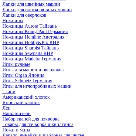
Лапки для швейных машин
Лапки для плоскошовных машин
Лапки для оверлоков
Ножницы
Ножницы Aurora Тайвань
Ножницы Konig-Paul Германия
Ножницы Hemline Австралия
Ножницы Hobby&Pro КНР
Ножницы Sharpist Тайвань
Ножницы Sewparts КНР
Ножницы Madeira Германия
Иглы ручные
Иглы для машин и оверлоков
Иглы Organ Япония
Иглы Schmetz Германия
Иглы для иглопробивных машин
Ткани
Американский хлопок
Японский хлопок
Лен
Наполнители
Набор тканей для пэчворка
Товары для пэчворка и квилтинга
Ножи и маты
Лекало, линейки и шаблоны для шитья