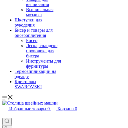
вышивания
Вышивальная
мозаика
Шкатулки для
рукоделия
Бисер и товары для
бисероплетения
Бисер
Леска, спандекс,
проволока для
бисера
Инструменты для
фурнитуры
Термоаппликации на
одежду
Кристаллы
SWAROVSKI
Избранные товары
0
Корзина
0