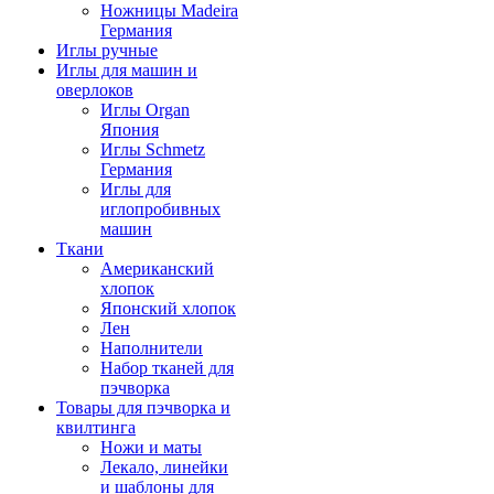
Ножницы Madeira
Германия
Иглы ручные
Иглы для машин и
оверлоков
Иглы Organ
Япония
Иглы Schmetz
Германия
Иглы для
иглопробивных
машин
Ткани
Американский
хлопок
Японский хлопок
Лен
Наполнители
Набор тканей для
пэчворка
Товары для пэчворка и
квилтинга
Ножи и маты
Лекало, линейки
и шаблоны для