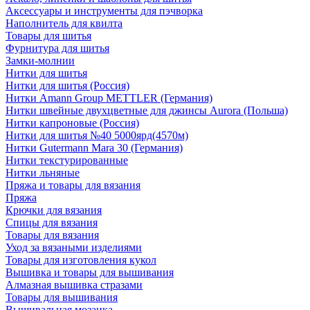
Аксессуары и инструменты для пэчворка
Наполнитель для квилта
Товары для шитья
Фурнитура для шитья
Замки-молнии
Нитки для шитья
Нитки для шитья (Россия)
Нитки Amann Group METTLER (Германия)
Нитки швейные двухцветные для джинсы Aurora (Польша)
Нитки капроновые (Россия)
Нитки для шитья №40 5000ярд(4570м)
Нитки Gutermann Mara 30 (Германия)
Нитки текстурированные
Нитки льняные
Пряжа и товары для вязания
Пряжа
Крючки для вязания
Спицы для вязания
Товары для вязания
Уход за вязаными изделиями
Товары для изготовления кукол
Вышивка и товары для вышивания
Алмазная вышивка стразами
Товары для вышивания
Вышивальная мозаика