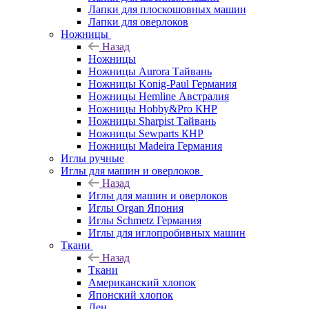
Лапки для плоскошовных машин
Лапки для оверлоков
Ножницы
Назад
Ножницы
Ножницы Aurora Тайвань
Ножницы Konig-Paul Германия
Ножницы Hemline Австралия
Ножницы Hobby&Pro КНР
Ножницы Sharpist Тайвань
Ножницы Sewparts КНР
Ножницы Madeira Германия
Иглы ручные
Иглы для машин и оверлоков
Назад
Иглы для машин и оверлоков
Иглы Organ Япония
Иглы Schmetz Германия
Иглы для иглопробивных машин
Ткани
Назад
Ткани
Американский хлопок
Японский хлопок
Лен