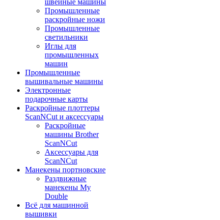
швейные машины
Промышленные
раскройные ножи
Промышленные
светильники
Иглы для
промышленных
машин
Промышленные
вышивальные машины
Электронные
подарочные карты
Раскройные плоттеры
ScanNCut и аксессуары
Раскройные
машины Brother
ScanNCut
Аксессуары для
ScanNCut
Манекены портновские
Раздвижные
манекены My
Double
Всё для машинной
вышивки