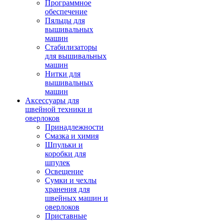
Программное
обеспечение
Пяльцы для
вышивальных
машин
Стабилизаторы
для вышивальных
машин
Нитки для
вышивальных
машин
Аксессуары для
швейной техники и
оверлоков
Принадлежности
Смазка и химия
Шпульки и
коробки для
шпулек
Освещение
Сумки и чехлы
хранения для
швейных машин и
оверлоков
Приставные