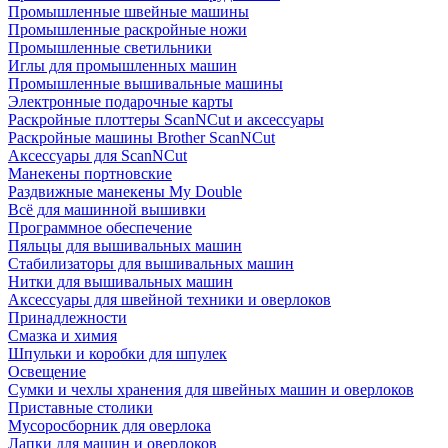
Промышленные швейные машины
Промышленные раскройные ножи
Промышленные светильники
Иглы для промышленных машин
Промышленные вышивальные машины
Электронные подарочные карты
Раскройные плоттеры ScanNCut и аксессуары
Раскройные машины Brother ScanNCut
Аксессуары для ScanNCut
Манекены портновские
Раздвижные манекены My Double
Всё для машинной вышивки
Программное обеспечение
Пяльцы для вышивальных машин
Стабилизаторы для вышивальных машин
Нитки для вышивальных машин
Аксессуары для швейной техники и оверлоков
Принадлежности
Смазка и химия
Шпульки и коробки для шпулек
Освещение
Сумки и чехлы хранения для швейных машин и оверлоков
Приставные столики
Мусоросборник для оверлока
Лапки для машин и оверлоков