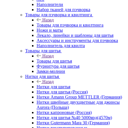
Наполнители
Набор тканей для пэчворка
Товары для пэчворка и квилтинга
Назад
Товары для пэчворка и квилтинга
Ножи и маты
Лекало, линейки и шаблоны для шитья
Аксессуары и инструменты для пэчворка
Наполнитель для квилта
Товары для шитья
Назад
Товары для шитья
Фурнитура для шитья
Замки-молнии
Нитки для шитья
Назад
Нитки для шитья
Нитки для шитья (Россия)
Нитки Amann Group METTLER (Германия)
Нитки швейные двухцветные для джинсы
Aurora (Польша)
Нитки капроновые (Россия)
Нитки для шитья №40 5000ярд(4570м)
Нитки Gutermann Mara 30 (Германия)
Нитки текстурированные