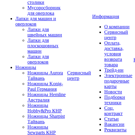
столики
Мусоросборник
для оверлока
Информация
Лапки для машин и
оверлоков
О компании
Лапки для
Сервисный
швейных машин
центр
Лапки для
Оплата,
плоскошовных
доставка,
машин
условия
Лапки для
возврата
оверлоков
товара
Ножницы
Трейд-ин
Ножницы Aurora
Сервисный
Электронные
Тайвань
центр
подарочные
Ножницы Konig-
карты
Paul Германия
Новости
Ножницы Hemline
Подборки
Австралия
техники
Ножницы
Соц.
Hobby&Pro КНР
контракт
Ножницы Sharpist
Статьи
Тайвань
Вакансии
Ножницы
Реквизиты
Sewparts КНР