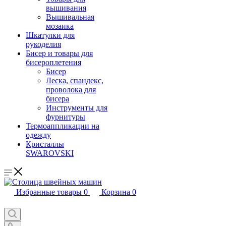
вышивания
Вышивальная
мозаика
Шкатулки для
рукоделия
Бисер и товары для
бисероплетения
Бисер
Леска, спандекс,
проволока для
бисера
Инструменты для
фурнитуры
Термоаппликации на
одежду
Кристаллы
SWAROVSKI
Избранные товары
0
Корзина
0