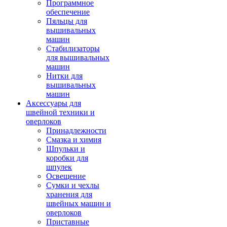
Программное
обеспечение
Пяльцы для
вышивальных
машин
Стабилизаторы
для вышивальных
машин
Нитки для
вышивальных
машин
Аксессуары для
швейной техники и
оверлоков
Принадлежности
Смазка и химия
Шпульки и
коробки для
шпулек
Освещение
Сумки и чехлы
хранения для
швейных машин и
оверлоков
Приставные