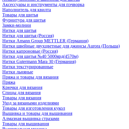
Аксессуары и инструменты для пэчворка
Наполнитель для квилта
Товары для шитья
Фурнитура для шитья
Замки-молнии
Нитки для шитья
Нитки для шитья (Россия)
Нитки Amann Group METTLER (Германия)
Нитки швейные двухцветные для джинсы Aurora (Польша)
Нитки капроновые (Россия)
Нитки для шитья №40 5000ярд(4570м)
Нитки Gutermann Mara 30 (Германия)
Нитки текстурированные
Нитки льняные
Пряжа и товары для вязания
Пряжа
Крючки для вязания
Спицы для вязания
Товары для вязания
Уход за вязаными изделиями
Товары для изготовления кукол
Вышивка и товары для вышивания
Алмазная вышивка стразами
Товары для вышивания
Вышивальная мозаика