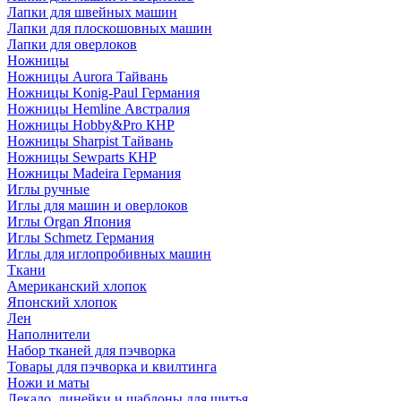
Лапки для швейных машин
Лапки для плоскошовных машин
Лапки для оверлоков
Ножницы
Ножницы Aurora Тайвань
Ножницы Konig-Paul Германия
Ножницы Hemline Австралия
Ножницы Hobby&Pro КНР
Ножницы Sharpist Тайвань
Ножницы Sewparts КНР
Ножницы Madeira Германия
Иглы ручные
Иглы для машин и оверлоков
Иглы Organ Япония
Иглы Schmetz Германия
Иглы для иглопробивных машин
Ткани
Американский хлопок
Японский хлопок
Лен
Наполнители
Набор тканей для пэчворка
Товары для пэчворка и квилтинга
Ножи и маты
Лекало, линейки и шаблоны для шитья