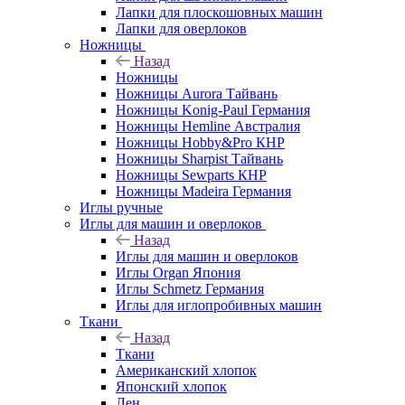
Лапки для плоскошовных машин
Лапки для оверлоков
Ножницы
Назад
Ножницы
Ножницы Aurora Тайвань
Ножницы Konig-Paul Германия
Ножницы Hemline Австралия
Ножницы Hobby&Pro КНР
Ножницы Sharpist Тайвань
Ножницы Sewparts КНР
Ножницы Madeira Германия
Иглы ручные
Иглы для машин и оверлоков
Назад
Иглы для машин и оверлоков
Иглы Organ Япония
Иглы Schmetz Германия
Иглы для иглопробивных машин
Ткани
Назад
Ткани
Американский хлопок
Японский хлопок
Лен