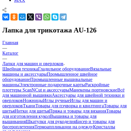
MAX
Лапка для трикотажа AU-126
Главная
—
Каталог
—
Лапки для машин и оверлоков
Швейная техника
Гладильное оборудование
Вязальные
машины и аксессуары
Промышленное швейное
оборудование
Промышленные вышивальные
машины
Электронные подарочные карты
Раскройные
плоттеры ScanNCut и аксессуары
Манекены портновские
Всё
для машинной вышивки
Аксессуары для швейной техники и
оверлоков
Ножницы
Иглы ручные
Иглы для машин и
оверлоков
Ткани
Товары для пэчворка и квилтинга
Товары для
шитья
Нитки для шитья
Пряжа и товары для вязания
Товары
для изготовления кукол
Вышивка и товары для
вышивания
Шкатулки для рукоделия
Бисер и товары для
бисероплетения
Термоаппликации на одежду
Кристаллы