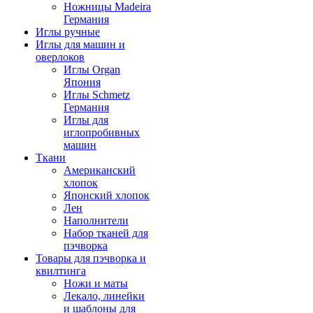
Ножницы Madeira
Германия
Иглы ручные
Иглы для машин и
оверлоков
Иглы Organ
Япония
Иглы Schmetz
Германия
Иглы для
иглопробивных
машин
Ткани
Американский
хлопок
Японский хлопок
Лен
Наполнители
Набор тканей для
пэчворка
Товары для пэчворка и
квилтинга
Ножи и маты
Лекало, линейки
и шаблоны для