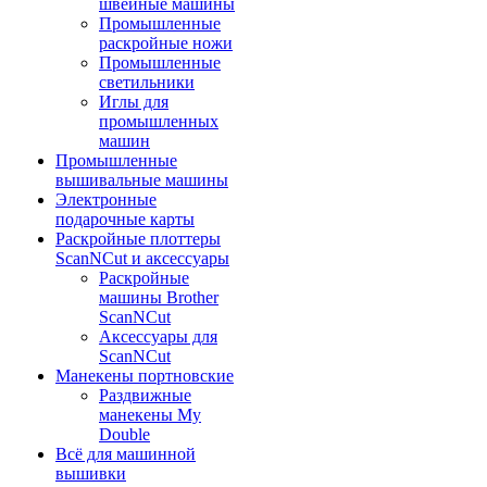
швейные машины
Промышленные
раскройные ножи
Промышленные
светильники
Иглы для
промышленных
машин
Промышленные
вышивальные машины
Электронные
подарочные карты
Раскройные плоттеры
ScanNCut и аксессуары
Раскройные
машины Brother
ScanNCut
Аксессуары для
ScanNCut
Манекены портновские
Раздвижные
манекены My
Double
Всё для машинной
вышивки