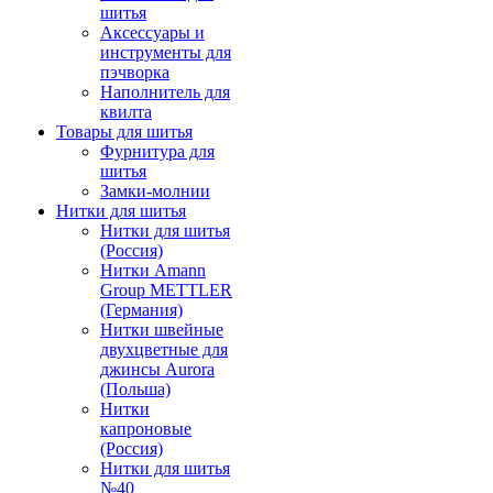
шитья
Аксессуары и
инструменты для
пэчворка
Наполнитель для
квилта
Товары для шитья
Фурнитура для
шитья
Замки-молнии
Нитки для шитья
Нитки для шитья
(Россия)
Нитки Amann
Group METTLER
(Германия)
Нитки швейные
двухцветные для
джинсы Aurora
(Польша)
Нитки
капроновые
(Россия)
Нитки для шитья
№40